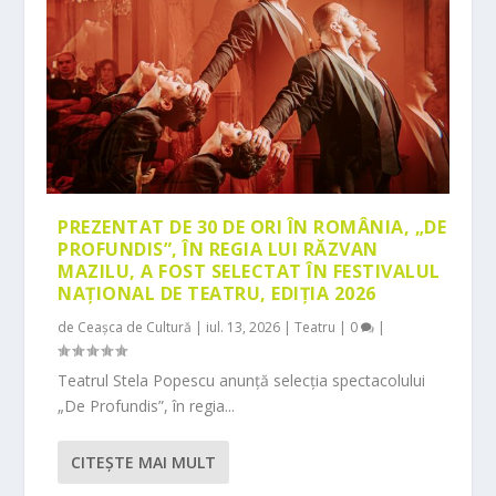
PREZENTAT DE 30 DE ORI ÎN ROMÂNIA, „DE
PROFUNDIS”, ÎN REGIA LUI RĂZVAN
MAZILU, A FOST SELECTAT ÎN FESTIVALUL
NAȚIONAL DE TEATRU, EDIȚIA 2026
de
Ceașca de Cultură
|
iul. 13, 2026
|
Teatru
|
0
|
Teatrul Stela Popescu anunță selecția spectacolului
„De Profundis”, în regia...
CITEŞTE MAI MULT