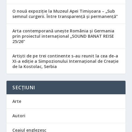
O nouă expoziție la Muzeul Apei Timișoara – „Sub
semnul curgerii. Între transparență și permanență”
Arta contemporană unește România și Germania
prin proiectul internațional „SOUND BANAT REISE
25/26”
Artiști de pe trei continente s-au reunit la cea de-a
XI-a ediție a Simpozionului Internațional de Creație
de la Kostolac, Serbia
SECȚIUNI
Arte
Autori
Ceaiul englezesc