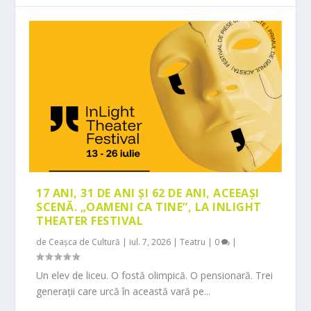
17 ANI, 31 DE ANI ȘI 62 DE ANI, ACEEAȘI
SCENĂ. „OAMENI CA TINE”, LA INLIGHT
THEATER FESTIVAL
de
Ceașca de Cultură
|
iul. 7, 2026
|
Teatru
|
0
|
Un elev de liceu. O fostă olimpică. O pensionară. Trei
generații care urcă în această vară pe...