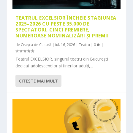
TEATRUL EXCELSIOR ÎNCHEIE STAGIUNEA
2025–2026 CU PESTE 35.000 DE
SPECTATORI, CINCI PREMIERE,
NUMEROASE NOMINALIZĂRI ȘI PREMII
de
Ceașca de Cultură
|
iul. 16, 2026
|
Teatru
|
0
|
Teatrul EXCELSIOR, singurul teatru din București
dedicat adolescenților și tinerilor adulți,...
CITEŞTE MAI MULT