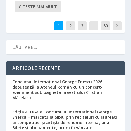
CITEŞTE MAI MULT
1
2
3
...
80
ARTICOLE RECENTE
Concursul Internațional George Enescu 2026
debutează la Ateneul Român cu un concert-
eveniment sub bagheta maestrului Cristian
Măcelaru
Ediția a XX-a a Concursului Internațional George
Enescu – marcată la Sibiu prin recitaluri cu laureați
ai competiției și artiști de renume internațional.
Bilete și abonamente, acum în vânzare