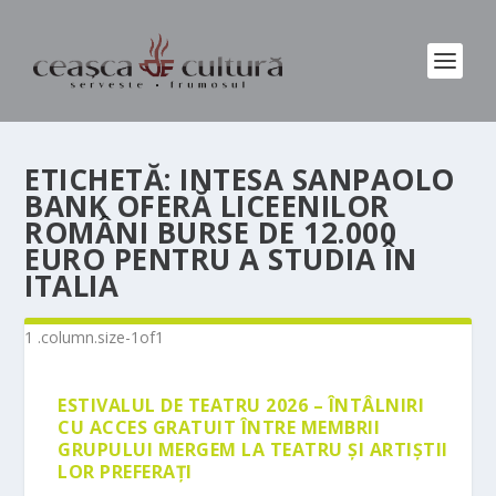
ETICHETĂ:
INTESA SANPAOLO
BANK OFERĂ LICEENILOR
ROMÂNI BURSE DE 12.000
EURO PENTRU A STUDIA ÎN
ITALIA
ESTIVALUL DE TEATRU 2026 – ÎNTÂLNIRI
CU ACCES GRATUIT ÎNTRE MEMBRII
GRUPULUI MERGEM LA TEATRU ȘI ARTIȘTII
LOR PREFERAȚI