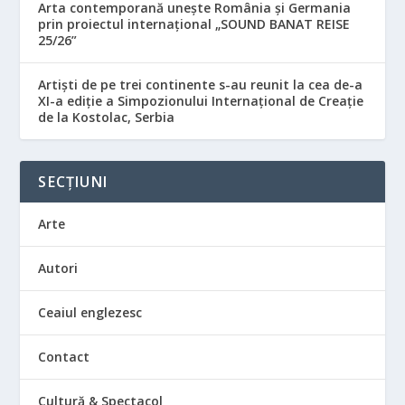
Arta contemporană unește România și Germania
prin proiectul internațional „SOUND BANAT REISE
25/26”
Artiști de pe trei continente s-au reunit la cea de-a
XI-a ediție a Simpozionului Internațional de Creație
de la Kostolac, Serbia
SECȚIUNI
Arte
Autori
Ceaiul englezesc
Contact
Cultură & Spectacol