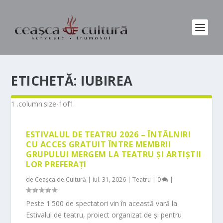
ETICHETĂ:
IUBIREA
ESTIVALUL DE TEATRU 2026 – ÎNTÂLNIRI
CU ACCES GRATUIT ÎNTRE MEMBRII
GRUPULUI MERGEM LA TEATRU ȘI ARTIȘTII
LOR PREFERAȚI
de
Ceașca de Cultură
|
iul. 31, 2026
|
Teatru
|
0
|
Peste 1.500 de spectatori vin în această vară la
Estivalul de teatru, proiect organizat de și pentru