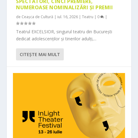
SPECTATORI, CINCI PREMIERE,
NUMEROASE NOMINALIZĂRI ȘI PREMII
de
Ceașca de Cultură
|
iul. 16, 2026
|
Teatru
|
0
|
Teatrul EXCELSIOR, singurul teatru din București
dedicat adolescenților și tinerilor adulți,...
CITEŞTE MAI MULT