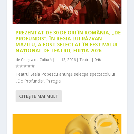
PREZENTAT DE 30 DE ORI ÎN ROMÂNIA, „DE
PROFUNDIS”, ÎN REGIA LUI RĂZVAN
MAZILU, A FOST SELECTAT ÎN FESTIVALUL
NAȚIONAL DE TEATRU, EDIȚIA 2026
de
Ceașca de Cultură
|
iul. 13, 2026
|
Teatru
|
0
|
Teatrul Stela Popescu anunță selecția spectacolului
„De Profundis”, în regia...
CITEŞTE MAI MULT