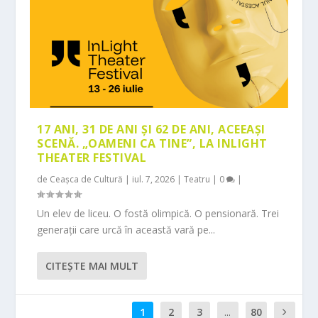
17 ANI, 31 DE ANI ȘI 62 DE ANI, ACEEAȘI
SCENĂ. „OAMENI CA TINE”, LA INLIGHT
THEATER FESTIVAL
de
Ceașca de Cultură
|
iul. 7, 2026
|
Teatru
|
0
|
Un elev de liceu. O fostă olimpică. O pensionară. Trei
generații care urcă în această vară pe...
CITEŞTE MAI MULT
1
2
3
...
80