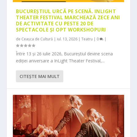
BUCUREȘTIUL URCĂ PE SCENĂ. INLIGHT
THEATER FESTIVAL MARCHEAZĂ ZECE ANI
DE ACTIVITATE CU PESTE 20 DE
SPECTACOLE ȘI OPT WORKSHOPURI
de
Ceașca de Cultură
|
iul. 13, 2026
|
Teatru
|
0
|
Între 13 și 26 iulie 2026, Bucureștiul devine scena
ediției aniversare a InLight Theater Festival,...
CITEŞTE MAI MULT