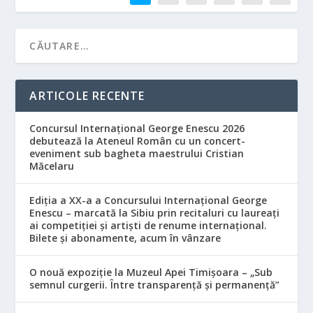
ARTICOLE RECENTE
Concursul Internațional George Enescu 2026
debutează la Ateneul Român cu un concert-
eveniment sub bagheta maestrului Cristian
Măcelaru
Ediția a XX-a a Concursului Internațional George
Enescu – marcată la Sibiu prin recitaluri cu laureați
ai competiției și artiști de renume internațional.
Bilete și abonamente, acum în vânzare
O nouă expoziție la Muzeul Apei Timișoara – „Sub
semnul curgerii. Între transparență și permanență”