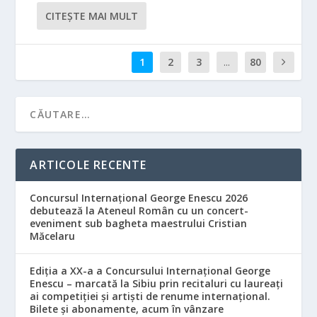
CITEŞTE MAI MULT
1
2
3
...
80
ARTICOLE RECENTE
Concursul Internațional George Enescu 2026
debutează la Ateneul Român cu un concert-
eveniment sub bagheta maestrului Cristian
Măcelaru
Ediția a XX-a a Concursului Internațional George
Enescu – marcată la Sibiu prin recitaluri cu laureați
ai competiției și artiști de renume internațional.
Bilete și abonamente, acum în vânzare