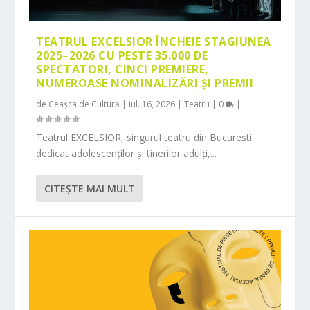
TEATRUL EXCELSIOR ÎNCHEIE STAGIUNEA
2025–2026 CU PESTE 35.000 DE
SPECTATORI, CINCI PREMIERE,
NUMEROASE NOMINALIZĂRI ȘI PREMII
de
Ceașca de Cultură
|
iul. 16, 2026
|
Teatru
|
0
|
Teatrul EXCELSIOR, singurul teatru din București
dedicat adolescenților și tinerilor adulți,...
CITEŞTE MAI MULT