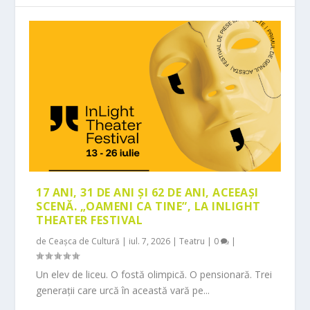
17 ANI, 31 DE ANI ȘI 62 DE ANI, ACEEAȘI
SCENĂ. „OAMENI CA TINE”, LA INLIGHT
THEATER FESTIVAL
de
Ceașca de Cultură
|
iul. 7, 2026
|
Teatru
|
0
|
Un elev de liceu. O fostă olimpică. O pensionară. Trei
generații care urcă în această vară pe...