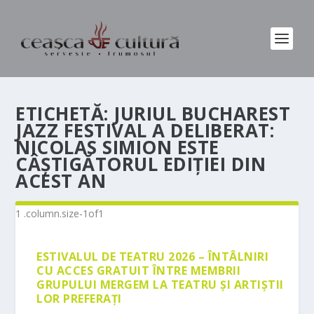
ETICHETĂ:
JURIUL BUCHAREST
JAZZ FESTIVAL A DELIBERAT:
NICOLAS SIMION ESTE
CÂȘTIGĂTORUL EDIȚIEI DIN
ACEST AN
ESTIVALUL DE TEATRU 2026 – ÎNTÂLNIRI
CU ACCES GRATUIT ÎNTRE MEMBRII
GRUPULUI MERGEM LA TEATRU ȘI ARTIȘTII
LOR PREFERAȚI