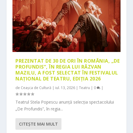
PREZENTAT DE 30 DE ORI ÎN ROMÂNIA, „DE
PROFUNDIS”, ÎN REGIA LUI RĂZVAN
MAZILU, A FOST SELECTAT ÎN FESTIVALUL
NAȚIONAL DE TEATRU, EDIȚIA 2026
de
Ceașca de Cultură
|
iul. 13, 2026
|
Teatru
|
0
|
Teatrul Stela Popescu anunță selecția spectacolului
„De Profundis”, în regia...
CITEŞTE MAI MULT