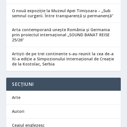
O nouă expoziție la Muzeul Apei Timișoara – „Sub
semnul curgerii. Între transparență și permanență”
Arta contemporană unește România și Germania
prin proiectul internațional „SOUND BANAT REISE
25/26”
Artiști de pe trei continente s-au reunit la cea de-a
XI-a ediție a Simpozionului Internațional de Creație
de la Kostolac, Serbia
SECȚIUNI
Arte
Autori
Ceaiul englezesc