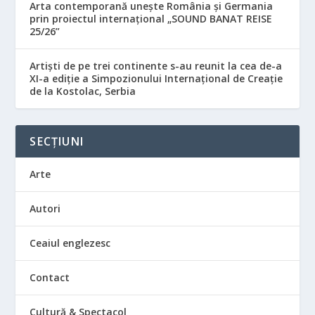
Arta contemporană unește România și Germania
prin proiectul internațional „SOUND BANAT REISE
25/26”
Artiști de pe trei continente s-au reunit la cea de-a
XI-a ediție a Simpozionului Internațional de Creație
de la Kostolac, Serbia
SECȚIUNI
Arte
Autori
Ceaiul englezesc
Contact
Cultură & Spectacol