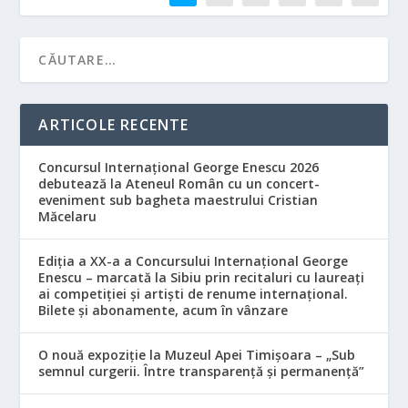
ARTICOLE RECENTE
Concursul Internațional George Enescu 2026
debutează la Ateneul Român cu un concert-
eveniment sub bagheta maestrului Cristian
Măcelaru
Ediția a XX-a a Concursului Internațional George
Enescu – marcată la Sibiu prin recitaluri cu laureați
ai competiției și artiști de renume internațional.
Bilete și abonamente, acum în vânzare
O nouă expoziție la Muzeul Apei Timișoara – „Sub
semnul curgerii. Între transparență și permanență”