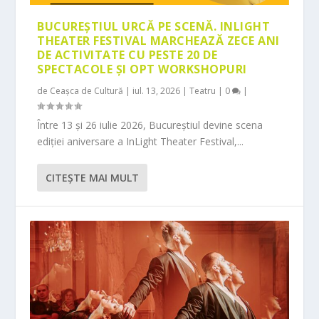
BUCUREȘTIUL URCĂ PE SCENĂ. INLIGHT
THEATER FESTIVAL MARCHEAZĂ ZECE ANI
DE ACTIVITATE CU PESTE 20 DE
SPECTACOLE ȘI OPT WORKSHOPURI
de
Ceașca de Cultură
|
iul. 13, 2026
|
Teatru
|
0
|
Între 13 și 26 iulie 2026, Bucureștiul devine scena
ediției aniversare a InLight Theater Festival,...
CITEŞTE MAI MULT