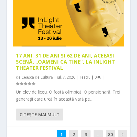
17 ANI, 31 DE ANI ȘI 62 DE ANI, ACEEAȘI
SCENĂ. „OAMENI CA TINE”, LA INLIGHT
THEATER FESTIVAL
de
Ceașca de Cultură
|
iul. 7, 2026
|
Teatru
|
0
|
Un elev de liceu. O fostă olimpică. O pensionară. Trei
generații care urcă în această vară pe...
CITEŞTE MAI MULT
1
2
3
...
80