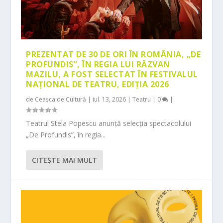
PREZENTAT DE 30 DE ORI ÎN ROMÂNIA, „DE
PROFUNDIS”, ÎN REGIA LUI RĂZVAN
MAZILU, A FOST SELECTAT ÎN FESTIVALUL
NAȚIONAL DE TEATRU, EDIȚIA 2026
de
Ceașca de Cultură
|
iul. 13, 2026
|
Teatru
|
0
|
Teatrul Stela Popescu anunță selecția spectacolului
„De Profundis”, în regia...
CITEŞTE MAI MULT