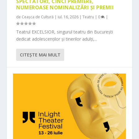
SPECTATORI, CINCI PREMIERE,
NUMEROASE NOMINALIZĂRI ȘI PREMII
de
Ceașca de Cultură
|
iul. 16, 2026
|
Teatru
|
0
|
Teatrul EXCELSIOR, singurul teatru din București
dedicat adolescenților și tinerilor adulți,...
CITEŞTE MAI MULT