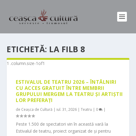
ETICHETĂ:
LA FILB 8
ESTIVALUL DE TEATRU 2026 – ÎNTÂLNIRI
CU ACCES GRATUIT ÎNTRE MEMBRII
GRUPULUI MERGEM LA TEATRU ȘI ARTIȘTII
LOR PREFERAȚI
de
Ceașca de Cultură
|
iul. 31, 2026
|
Teatru
|
0
|
Peste 1.500 de spectatori vin în această vară la
Estivalul de teatru, proiect organizat de și pentru