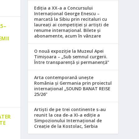
Ediția a XX-a a Concursului
Internațional George Enescu –
marcată la Sibiu prin recitaluri cu
laureați ai competiției și artiști de
25–
renume internațional. Bilete și
abonamente, acum în vânzare
EMII
O nouă expoziție la Muzeul Apei
Timișoara – „Sub semnul curgerii.
Între transparență și permanență”
Arta contemporană unește
România și Germania prin proiectul
internațional „SOUND BANAT REISE
25/26”
Artiști de pe trei continente s-au
reunit la cea de-a XI-a ediție a
ATER
Simpozionului Internațional de
TE
Creație de la Kostolac, Serbia