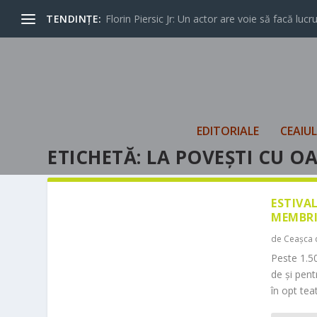
TENDINȚE:
Florin Piersic Jr: Un actor are voie să facă lucrur
EDITORIALE
CEAIU
ETICHETĂ:
LA POVEȘTI CU O
ESTIVA
MEMBRI
de
Ceașca 
Peste 1.50
de și pen
în opt teat