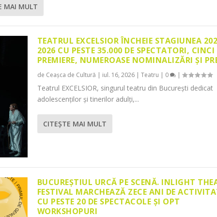
E MAI MULT
TEATRUL EXCELSIOR ÎNCHEIE STAGIUNEA 20
2026 CU PESTE 35.000 DE SPECTATORI, CINCI
PREMIERE, NUMEROASE NOMINALIZĂRI ȘI PR
de
Ceașca de Cultură
|
iul. 16, 2026
|
Teatru
|
0
|
Teatrul EXCELSIOR, singurul teatru din București dedicat
adolescenților și tinerilor adulți,...
CITEŞTE MAI MULT
BUCUREȘTIUL URCĂ PE SCENĂ. INLIGHT THE
FESTIVAL MARCHEAZĂ ZECE ANI DE ACTIVITA
CU PESTE 20 DE SPECTACOLE ȘI OPT
WORKSHOPURI