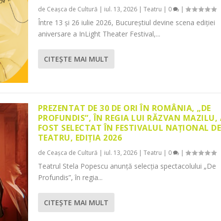
de
Ceașca de Cultură
|
iul. 13, 2026
|
Teatru
|
0
|
Între 13 și 26 iulie 2026, Bucureștiul devine scena ediției
aniversare a InLight Theater Festival,...
CITEŞTE MAI MULT
PREZENTAT DE 30 DE ORI ÎN ROMÂNIA, „DE
PROFUNDIS”, ÎN REGIA LUI RĂZVAN MAZILU,
FOST SELECTAT ÎN FESTIVALUL NAȚIONAL D
TEATRU, EDIȚIA 2026
de
Ceașca de Cultură
|
iul. 13, 2026
|
Teatru
|
0
|
Teatrul Stela Popescu anunță selecția spectacolului „De
Profundis”, în regia...
CITEŞTE MAI MULT