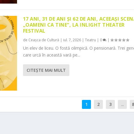
17 ANI, 31 DE ANI ȘI 62 DE ANI, ACEEAȘI SCEN
„OAMENI CA TINE”, LA INLIGHT THEATER
FESTIVAL
de
Ceașca de Cultură
|
iul. 7, 2026
|
Teatru
|
0
|
Un elev de liceu. O fostă olimpică. O pensionară. Trei gene
care urcă în această vară pe...
CITEŞTE MAI MULT
1
2
3
...