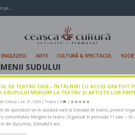
i pe...
L ENGLEZESC
ARTE
CULTURĂ & SPECTACOL
SOCIE
AMENII SUDULUI
LUL DE TEATRU 2026 – ÎNTÂLNIRI CU ACCES GRATUIT 
I GRUPULUI MERGEM LA TEATRU ȘI ARTIȘTII LOR PREF
de Cultură
|
iul. 31, 2026
|
Teatru
|
0
|
0 de spectatori vin în această vară la Estivalul de teatru, proiect orga
tru comunitatea Mergem la teatru. Organizat în perioada 11 iulie – 30 
re din București, Estivalul îi are...