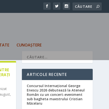
TATE
CUNOAȘTERE
ÎNTRE
ARTICOLE RECENTE
ERAȚI
Concursul Internațional George
nizat
Enescu 2026 debutează la Ateneul
august,
Român cu un concert-eveniment
sub bagheta maestrului Cristian
Măcelaru