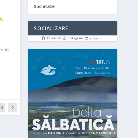
Societate
Ă.
SOCIALIZARE
Facebook
Instagram
LinkedIn
rații
80