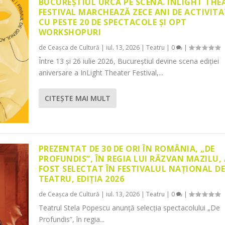
BUCUREȘTIUL URCĂ PE SCENĂ. INLIGHT THE
FESTIVAL MARCHEAZĂ ZECE ANI DE ACTIVITA
CU PESTE 20 DE SPECTACOLE ȘI OPT
WORKSHOPURI
de
Ceașca de Cultură
|
iul. 13, 2026
|
Teatru
|
0
|
Între 13 și 26 iulie 2026, Bucureștiul devine scena ediției
aniversare a InLight Theater Festival,...
CITEŞTE MAI MULT
PREZENTAT DE 30 DE ORI ÎN ROMÂNIA, „DE
PROFUNDIS”, ÎN REGIA LUI RĂZVAN MAZILU,
FOST SELECTAT ÎN FESTIVALUL NAȚIONAL D
TEATRU, EDIȚIA 2026
de
Ceașca de Cultură
|
iul. 13, 2026
|
Teatru
|
0
|
Teatrul Stela Popescu anunță selecția spectacolului „De
Profundis”, în regia...