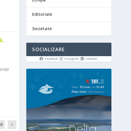
Editoriale
Societate
Ă.
SOCIALIZARE
Facebook
Instagram
LinkedIn
rații
80