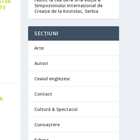
ATER
Simpozionului Internațional de
TE
Creație de la Kostolac, Serbia
SECȚIUNI
Arte
Autori
Ceaiul englezesc
Contact
 A
E
Cultură & Spectacol
Cunoaștere
Echipa