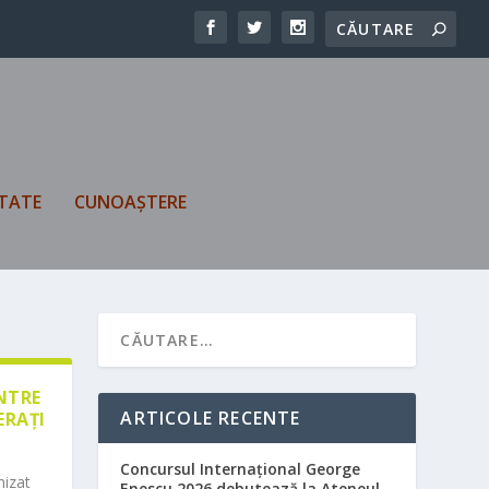
TATE
CUNOAȘTERE
ÎNTRE
ARTICOLE RECENTE
ERAȚI
Concursul Internațional George
nizat
Enescu 2026 debutează la Ateneul