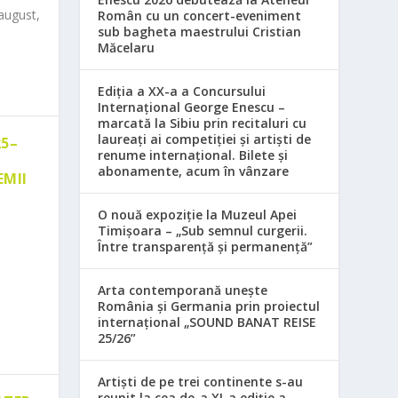
august,
Român cu un concert-eveniment
sub bagheta maestrului Cristian
Măcelaru
Ediția a XX-a a Concursului
Internațional George Enescu –
marcată la Sibiu prin recitaluri cu
laureați ai competiției și artiști de
25–
renume internațional. Bilete și
abonamente, acum în vânzare
EMII
O nouă expoziție la Muzeul Apei
Timișoara – „Sub semnul curgerii.
Între transparență și permanență”
Arta contemporană unește
România și Germania prin proiectul
internațional „SOUND BANAT REISE
25/26”
Artiști de pe trei continente s-au
reunit la cea de-a XI-a ediție a