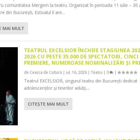
tru comunitatea Mergem la teatru. Organizat în perioada 11 iulie – 30 
re din București, Estivalul îi are...
E MAI MULT
TEATRUL EXCELSIOR ÎNCHEIE STAGIUNEA 20
2026 CU PESTE 35.000 DE SPECTATORI, CINCI
PREMIERE, NUMEROASE NOMINALIZĂRI ȘI PR
de
Ceașca de Cultură
|
iul. 16, 2026
|
Teatru
|
0
|
Teatrul EXCELSIOR, singurul teatru din București dedicat
adolescenților și tinerilor adulți,...
CITEŞTE MAI MULT