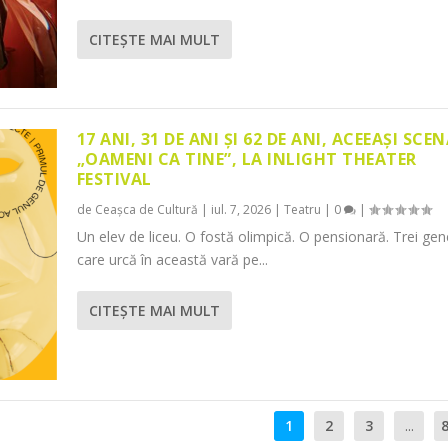
CITEŞTE MAI MULT
17 ANI, 31 DE ANI ȘI 62 DE ANI, ACEEAȘI SCEN
„OAMENI CA TINE”, LA INLIGHT THEATER
FESTIVAL
de
Ceașca de Cultură
|
iul. 7, 2026
|
Teatru
|
0
|
Un elev de liceu. O fostă olimpică. O pensionară. Trei gene
care urcă în această vară pe...
CITEŞTE MAI MULT
1
2
3
...