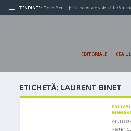
TENDINȚE:
Florin Piersic Jr: Un actor are voie să facă lucrur
EDITORIALE
CEAIU
ETICHETĂ:
LAURENT BINET
ESTIVA
MEMBRI
de
Ceașca 
Peste 1.50