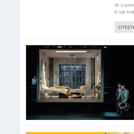
de și pen
în opt teat
CITEŞT