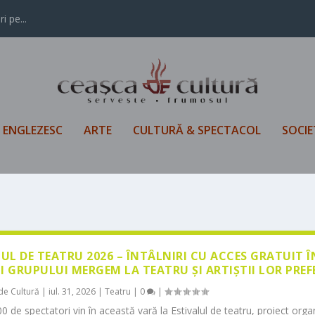
i pe...
L ENGLEZESC
ARTE
CULTURĂ & SPECTACOL
SOCIE
LUL DE TEATRU 2026 – ÎNTÂLNIRI CU ACCES GRATUIT 
I GRUPULUI MERGEM LA TEATRU ȘI ARTIȘTII LOR PREF
de Cultură
|
iul. 31, 2026
|
Teatru
|
0
|
0 de spectatori vin în această vară la Estivalul de teatru, proiect orga