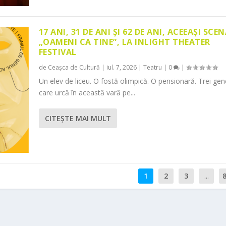
17 ANI, 31 DE ANI ȘI 62 DE ANI, ACEEAȘI SCEN
„OAMENI CA TINE”, LA INLIGHT THEATER
FESTIVAL
de
Ceașca de Cultură
|
iul. 7, 2026
|
Teatru
|
0
|
Un elev de liceu. O fostă olimpică. O pensionară. Trei gene
care urcă în această vară pe...
CITEŞTE MAI MULT
1
2
3
...