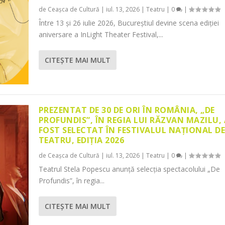
de
Ceașca de Cultură
|
iul. 13, 2026
|
Teatru
|
0
|
Între 13 și 26 iulie 2026, Bucureștiul devine scena ediției
aniversare a InLight Theater Festival,...
CITEŞTE MAI MULT
PREZENTAT DE 30 DE ORI ÎN ROMÂNIA, „DE
PROFUNDIS”, ÎN REGIA LUI RĂZVAN MAZILU,
FOST SELECTAT ÎN FESTIVALUL NAȚIONAL D
TEATRU, EDIȚIA 2026
de
Ceașca de Cultură
|
iul. 13, 2026
|
Teatru
|
0
|
Teatrul Stela Popescu anunță selecția spectacolului „De
Profundis”, în regia...
CITEŞTE MAI MULT