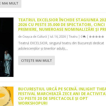
E MAI MULT
TEATRUL EXCELSIOR ÎNCHEIE STAGIUNEA 20
2026 CU PESTE 35.000 DE SPECTATORI, CINCI
PREMIERE, NUMEROASE NOMINALIZĂRI ȘI PR
de
Ceașca de Cultură
|
iul. 16, 2026
|
Teatru
|
0
|
Teatrul EXCELSIOR, singurul teatru din București dedicat
adolescenților și tinerilor adulți,...
CITEŞTE MAI MULT
BUCUREȘTIUL URCĂ PE SCENĂ. INLIGHT THE
FESTIVAL MARCHEAZĂ ZECE ANI DE ACTIVITA
CU PESTE 20 DE SPECTACOLE ȘI OPT
WORKSHOPURI