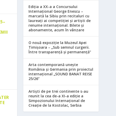
Ediția a XX-a a Concursului
Internațional George Enescu –
marcată la Sibiu prin recitaluri cu
laureați ai competiției și artiști de
25–
renume internațional. Bilete și
abonamente, acum în vânzare
EMII
O nouă expoziție la Muzeul Apei
Timișoara – „Sub semnul curgerii.
Între transparență și permanență”
Arta contemporană unește
România și Germania prin proiectul
internațional „SOUND BANAT REISE
25/26”
Artiști de pe trei continente s-au
reunit la cea de-a XI-a ediție a
ATER
Simpozionului Internațional de
TE
Creație de la Kostolac, Serbia