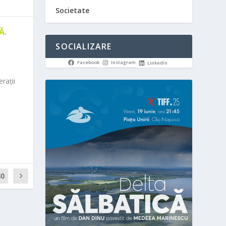
Societate
Ă.
SOCIALIZARE
Facebook
Instagram
LinkedIn
rații
80