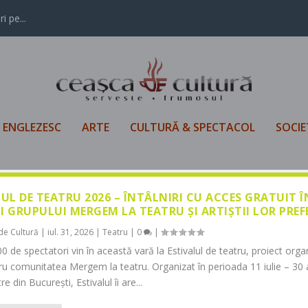
i pe...
L ENGLEZESC
ARTE
CULTURĂ & SPECTACOL
SOCIE
LUL DE TEATRU 2026 – ÎNTÂLNIRI CU ACCES GRATUIT 
I GRUPULUI MERGEM LA TEATRU ȘI ARTIȘTII LOR PREF
de Cultură
|
iul. 31, 2026
|
Teatru
|
0
|
0 de spectatori vin în această vară la Estivalul de teatru, proiect orga
tru comunitatea Mergem la teatru. Organizat în perioada 11 iulie – 30 
re din București, Estivalul îi are...