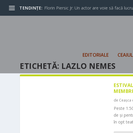
TENDINȚE:
Florin Piersic Jr: Un actor are voie să facă lucrur
EDITORIALE
CEAIU
ETICHETĂ:
LAZLO NEMES
ESTIVA
MEMBRI
de
Ceașca 
Peste 1.50
de și pen
în opt teat