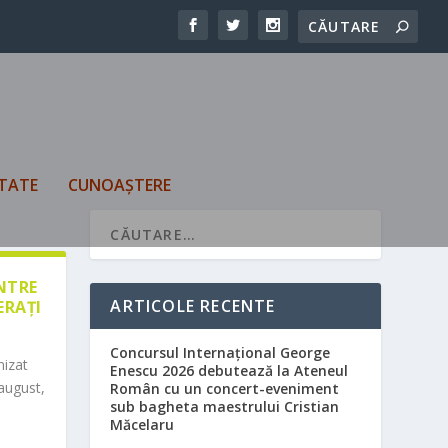
TATE
CUNOAȘTERE
ÎNTRE
ARTICOLE RECENTE
ERAȚI
Concursul Internațional George
nizat
Enescu 2026 debutează la Ateneul
august,
Român cu un concert-eveniment
sub bagheta maestrului Cristian
Măcelaru