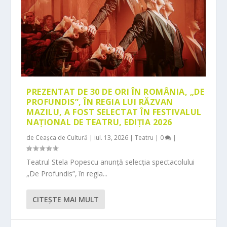
PREZENTAT DE 30 DE ORI ÎN ROMÂNIA, „DE
PROFUNDIS”, ÎN REGIA LUI RĂZVAN
MAZILU, A FOST SELECTAT ÎN FESTIVALUL
NAȚIONAL DE TEATRU, EDIȚIA 2026
de
Ceașca de Cultură
|
iul. 13, 2026
|
Teatru
|
0
|
Teatrul Stela Popescu anunță selecția spectacolului
„De Profundis”, în regia...
CITEŞTE MAI MULT