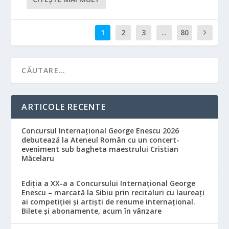
1
2
3
...
80
ARTICOLE RECENTE
Concursul Internațional George Enescu 2026
debutează la Ateneul Român cu un concert-
eveniment sub bagheta maestrului Cristian
Măcelaru
Ediția a XX-a a Concursului Internațional George
Enescu – marcată la Sibiu prin recitaluri cu laureați
ai competiției și artiști de renume internațional.
Bilete și abonamente, acum în vânzare