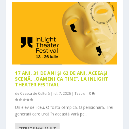
17 ANI, 31 DE ANI ȘI 62 DE ANI, ACEEAȘI
SCENĂ. „OAMENI CA TINE”, LA INLIGHT
THEATER FESTIVAL
de
Ceașca de Cultură
|
iul. 7, 2026
|
Teatru
|
0
|
Un elev de liceu. O fostă olimpică. O pensionară. Trei
generații care urcă în această vară pe...
CITEŞTE MAI MULT