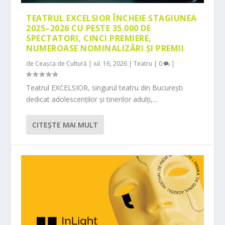
TEATRUL EXCELSIOR ÎNCHEIE STAGIUNEA
2025–2026 CU PESTE 35.000 DE
SPECTATORI, CINCI PREMIERE,
NUMEROASE NOMINALIZĂRI ȘI PREMII
de
Ceașca de Cultură
|
iul. 16, 2026
|
Teatru
|
0
|
Teatrul EXCELSIOR, singurul teatru din București
dedicat adolescenților și tinerilor adulți,...
CITEŞTE MAI MULT