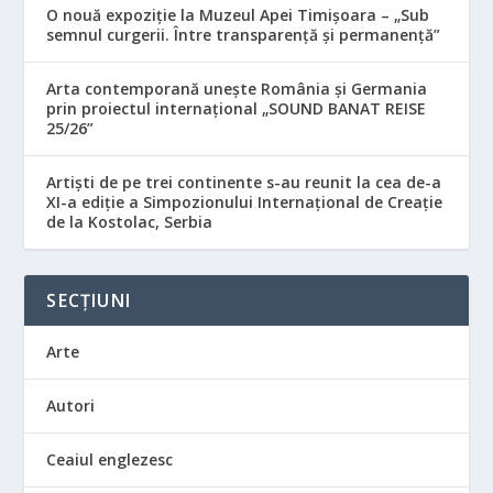
O nouă expoziție la Muzeul Apei Timișoara – „Sub
semnul curgerii. Între transparență și permanență”
Arta contemporană unește România și Germania
prin proiectul internațional „SOUND BANAT REISE
25/26”
Artiști de pe trei continente s-au reunit la cea de-a
XI-a ediție a Simpozionului Internațional de Creație
de la Kostolac, Serbia
SECȚIUNI
Arte
Autori
Ceaiul englezesc