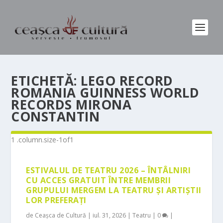
ETICHETĂ:
LEGO RECORD
ROMANIA GUINNESS WORLD
RECORDS MIRONA
CONSTANTIN
ESTIVALUL DE TEATRU 2026 – ÎNTÂLNIRI
CU ACCES GRATUIT ÎNTRE MEMBRII
GRUPULUI MERGEM LA TEATRU ȘI ARTIȘTII
LOR PREFERAȚI
de
Ceașca de Cultură
|
iul. 31, 2026
|
Teatru
|
0
|