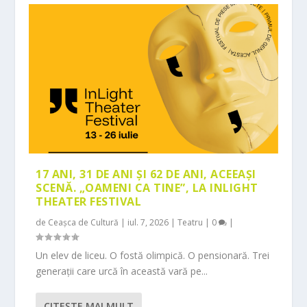
17 ANI, 31 DE ANI ȘI 62 DE ANI, ACEEAȘI
SCENĂ. „OAMENI CA TINE”, LA INLIGHT
THEATER FESTIVAL
de
Ceașca de Cultură
|
iul. 7, 2026
|
Teatru
|
0
|
Un elev de liceu. O fostă olimpică. O pensionară. Trei
generații care urcă în această vară pe...
CITEŞTE MAI MULT