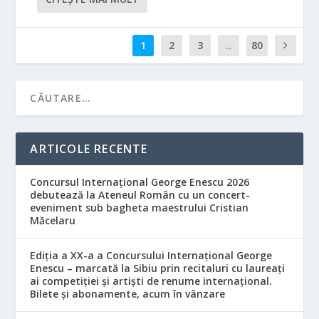
1
2
3
...
80
ARTICOLE RECENTE
Concursul Internațional George Enescu 2026
debutează la Ateneul Român cu un concert-
eveniment sub bagheta maestrului Cristian
Măcelaru
Ediția a XX-a a Concursului Internațional George
Enescu – marcată la Sibiu prin recitaluri cu laureați
ai competiției și artiști de renume internațional.
Bilete și abonamente, acum în vânzare