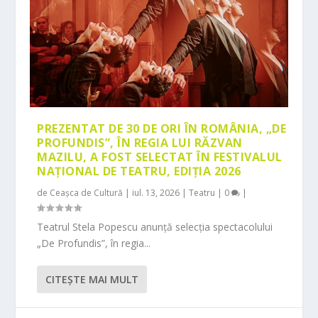
PREZENTAT DE 30 DE ORI ÎN ROMÂNIA, „DE
PROFUNDIS”, ÎN REGIA LUI RĂZVAN
MAZILU, A FOST SELECTAT ÎN FESTIVALUL
NAȚIONAL DE TEATRU, EDIȚIA 2026
de
Ceașca de Cultură
|
iul. 13, 2026
|
Teatru
|
0
|
Teatrul Stela Popescu anunță selecția spectacolului
„De Profundis”, în regia...
CITEŞTE MAI MULT