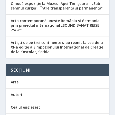
O nouă expoziție la Muzeul Apei Timișoara – „Sub
semnul curgerii. Între transparență și permanență”
Arta contemporană unește România și Germania
prin proiectul internațional „SOUND BANAT REISE
25/26”
Artiști de pe trei continente s-au reunit la cea de-a
XI-a ediție a Simpozionului Internațional de Creație
de la Kostolac, Serbia
SECȚIUNI
Arte
Autori
Ceaiul englezesc