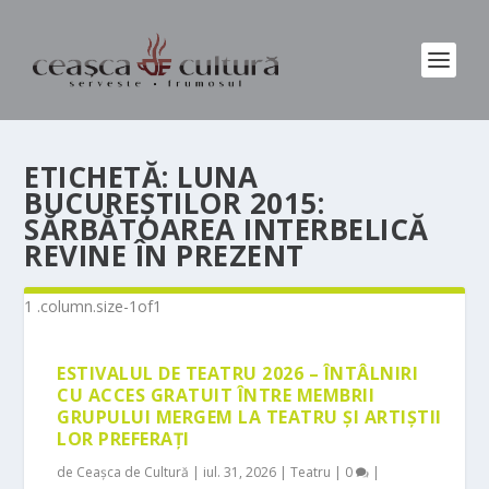
ETICHETĂ:
LUNA
BUCUREȘTILOR 2015:
SĂRBĂTOAREA INTERBELICĂ
REVINE ÎN PREZENT
ESTIVALUL DE TEATRU 2026 – ÎNTÂLNIRI
CU ACCES GRATUIT ÎNTRE MEMBRII
GRUPULUI MERGEM LA TEATRU ȘI ARTIȘTII
LOR PREFERAȚI
de
Ceașca de Cultură
|
iul. 31, 2026
|
Teatru
|
0
|