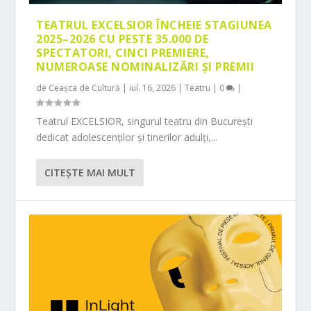
TEATRUL EXCELSIOR ÎNCHEIE STAGIUNEA
2025–2026 CU PESTE 35.000 DE
SPECTATORI, CINCI PREMIERE,
NUMEROASE NOMINALIZĂRI ȘI PREMII
de
Ceașca de Cultură
|
iul. 16, 2026
|
Teatru
|
0
|
Teatrul EXCELSIOR, singurul teatru din București
dedicat adolescenților și tinerilor adulți,...
CITEŞTE MAI MULT