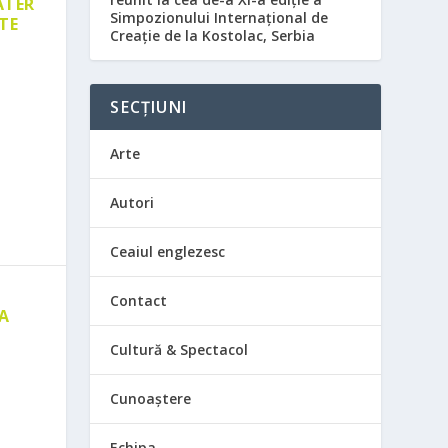
ATER
Simpozionului Internațional de
TE
Creație de la Kostolac, Serbia
SECȚIUNI
Arte
Autori
Ceaiul englezesc
Contact
 A
E
Cultură & Spectacol
Cunoaștere
Echipa