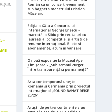
august,
Român cu un concert-eveniment
sub bagheta maestrului Cristian
Măcelaru
Ediția a XX-a a Concursului
Internațional George Enescu –
marcată la Sibiu prin recitaluri cu
laureați ai competiției și artiști de
25–
renume internațional. Bilete și
abonamente, acum în vânzare
EMII
O nouă expoziție la Muzeul Apei
Timișoara – „Sub semnul curgerii.
Între transparență și permanență”
Arta contemporană unește
România și Germania prin proiectul
internațional „SOUND BANAT REISE
25/26”
Artiști de pe trei continente s-au
reunit la cea de-a XI-a ediție a