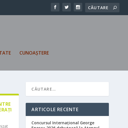
TATE
CUNOAȘTERE
ÎNTRE
ARTICOLE RECENTE
ERAȚI
Concursul Internațional George
nizat
Enescu 2026 debutează la Ateneul