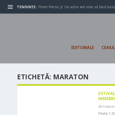
TENDINȚE:
Florin Piersic Jr: Un actor are voie să facă lucrur
EDITORIALE
CEAIU
ETICHETĂ:
MARATON
ESTIVA
MEMBRI
de
Ceașca 
Peste 1.50