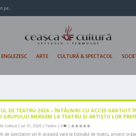
i pe...
L ENGLEZESC
ARTE
CULTURĂ & SPECTACOL
SOCIE
LUL DE TEATRU 2026 – ÎNTÂLNIRI CU ACCES GRATUIT 
I GRUPULUI MERGEM LA TEATRU ȘI ARTIȘTII LOR PREF
de Cultură
|
iul. 31, 2026
|
Teatru
|
0
|
0 de spectatori vin în această vară la Estivalul de teatru, proiect orga