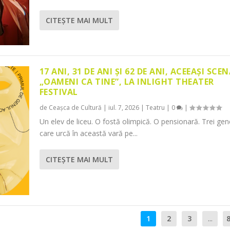
CITEŞTE MAI MULT
17 ANI, 31 DE ANI ȘI 62 DE ANI, ACEEAȘI SCEN
„OAMENI CA TINE”, LA INLIGHT THEATER
FESTIVAL
de
Ceașca de Cultură
|
iul. 7, 2026
|
Teatru
|
0
|
Un elev de liceu. O fostă olimpică. O pensionară. Trei gene
care urcă în această vară pe...
CITEŞTE MAI MULT
1
2
3
...