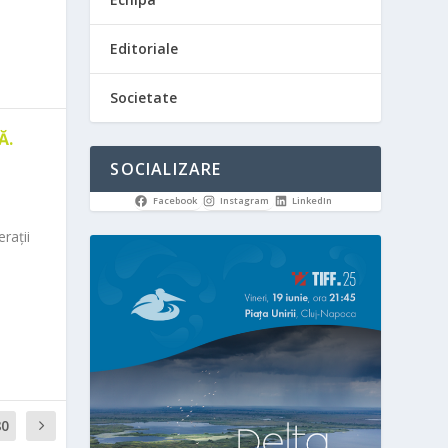
Editoriale
Societate
Ă.
SOCIALIZARE
Facebook
Instagram
LinkedIn
rații
80