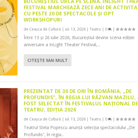
BUCUREȘTIUL URCĂ PE SCENĂ. INLIGHT THE
FESTIVAL MARCHEAZĂ ZECE ANI DE ACTIVITA
CU PESTE 20 DE SPECTACOLE ȘI OPT
WORKSHOPURI
de
Ceașca de Cultură
|
iul. 13, 2026
|
Teatru
|
0
|
Între 13 și 26 iulie 2026, Bucureștiul devine scena ediției
aniversare a InLight Theater Festival,...
CITEŞTE MAI MULT
PREZENTAT DE 30 DE ORI ÎN ROMÂNIA, „DE
PROFUNDIS”, ÎN REGIA LUI RĂZVAN MAZILU,
FOST SELECTAT ÎN FESTIVALUL NAȚIONAL D
TEATRU, EDIȚIA 2026
de
Ceașca de Cultură
|
iul. 13, 2026
|
Teatru
|
0
|
Teatrul Stela Popescu anunță selecția spectacolului „De
Profundis”, în regia...