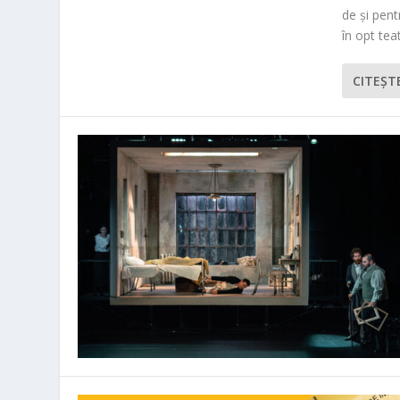
de și pen
în opt teat
CITEŞT