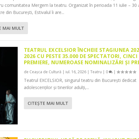
tru comunitatea Mergem la teatru. Organizat în perioada 11 iulie – 30 
re din București, Estivalul îi are...
E MAI MULT
TEATRUL EXCELSIOR ÎNCHEIE STAGIUNEA 20
2026 CU PESTE 35.000 DE SPECTATORI, CINCI
PREMIERE, NUMEROASE NOMINALIZĂRI ȘI PR
de
Ceașca de Cultură
|
iul. 16, 2026
|
Teatru
|
0
|
Teatrul EXCELSIOR, singurul teatru din București dedicat
adolescenților și tinerilor adulți,...
CITEŞTE MAI MULT