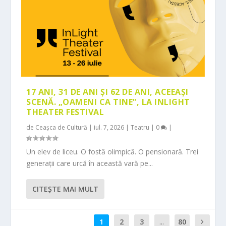
17 ANI, 31 DE ANI ȘI 62 DE ANI, ACEEAȘI
SCENĂ. „OAMENI CA TINE”, LA INLIGHT
THEATER FESTIVAL
de
Ceașca de Cultură
|
iul. 7, 2026
|
Teatru
|
0
|
Un elev de liceu. O fostă olimpică. O pensionară. Trei
generații care urcă în această vară pe...
CITEŞTE MAI MULT
1
2
3
...
80