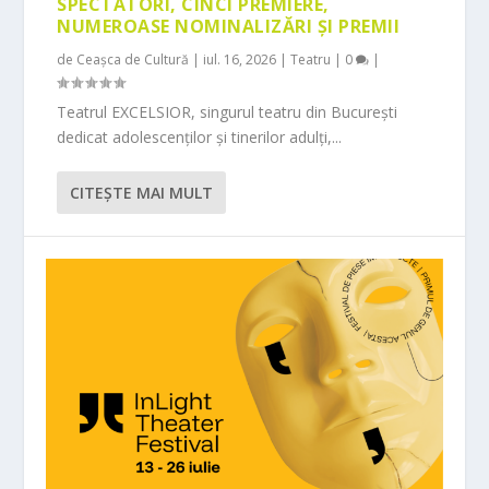
SPECTATORI, CINCI PREMIERE,
NUMEROASE NOMINALIZĂRI ȘI PREMII
de
Ceașca de Cultură
|
iul. 16, 2026
|
Teatru
|
0
|
Teatrul EXCELSIOR, singurul teatru din București
dedicat adolescenților și tinerilor adulți,...
CITEŞTE MAI MULT