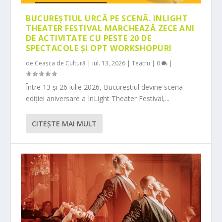
BUCUREȘTIUL URCĂ PE SCENĂ. INLIGHT
THEATER FESTIVAL MARCHEAZĂ ZECE ANI
DE ACTIVITATE CU PESTE 20 DE
SPECTACOLE ȘI OPT WORKSHOPURI
de
Ceașca de Cultură
|
iul. 13, 2026
|
Teatru
|
0
|
Între 13 și 26 iulie 2026, Bucureștiul devine scena
ediției aniversare a InLight Theater Festival,...
CITEŞTE MAI MULT