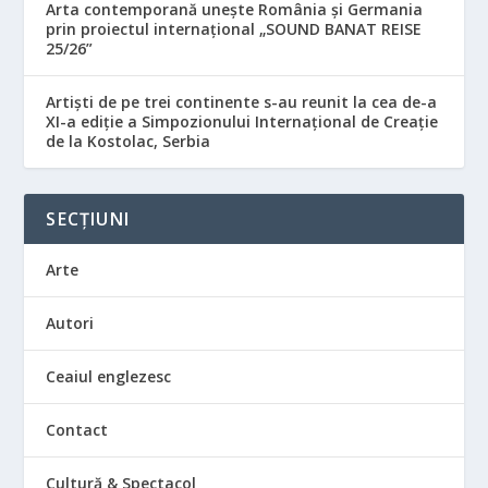
Arta contemporană unește România și Germania
prin proiectul internațional „SOUND BANAT REISE
25/26”
Artiști de pe trei continente s-au reunit la cea de-a
XI-a ediție a Simpozionului Internațional de Creație
de la Kostolac, Serbia
SECȚIUNI
Arte
Autori
Ceaiul englezesc
Contact
Cultură & Spectacol