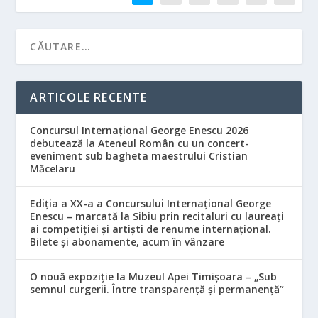
ARTICOLE RECENTE
Concursul Internațional George Enescu 2026
debutează la Ateneul Român cu un concert-
eveniment sub bagheta maestrului Cristian
Măcelaru
Ediția a XX-a a Concursului Internațional George
Enescu – marcată la Sibiu prin recitaluri cu laureați
ai competiției și artiști de renume internațional.
Bilete și abonamente, acum în vânzare
O nouă expoziție la Muzeul Apei Timișoara – „Sub
semnul curgerii. Între transparență și permanență”