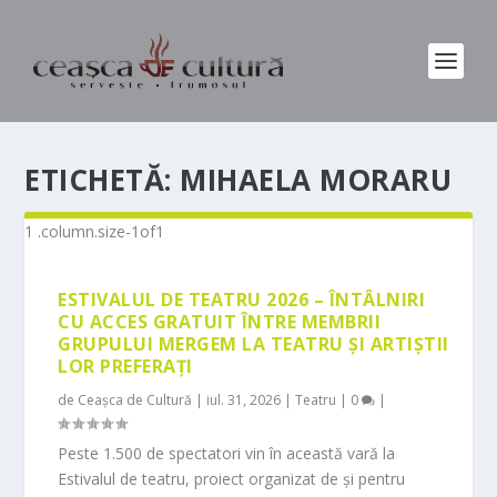
ETICHETĂ:
MIHAELA MORARU
ESTIVALUL DE TEATRU 2026 – ÎNTÂLNIRI
CU ACCES GRATUIT ÎNTRE MEMBRII
GRUPULUI MERGEM LA TEATRU ȘI ARTIȘTII
LOR PREFERAȚI
de
Ceașca de Cultură
|
iul. 31, 2026
|
Teatru
|
0
|
Peste 1.500 de spectatori vin în această vară la
Estivalul de teatru, proiect organizat de și pentru