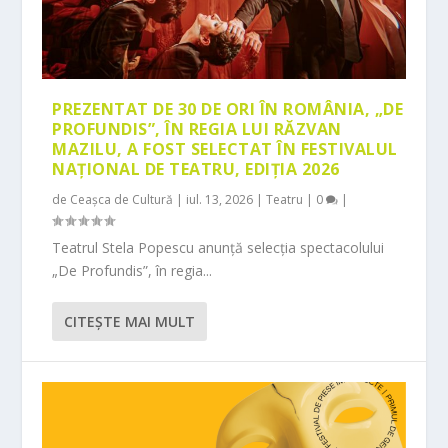
PREZENTAT DE 30 DE ORI ÎN ROMÂNIA, „DE
PROFUNDIS”, ÎN REGIA LUI RĂZVAN
MAZILU, A FOST SELECTAT ÎN FESTIVALUL
NAȚIONAL DE TEATRU, EDIȚIA 2026
de
Ceașca de Cultură
|
iul. 13, 2026
|
Teatru
|
0
|
Teatrul Stela Popescu anunță selecția spectacolului
„De Profundis”, în regia...
CITEŞTE MAI MULT