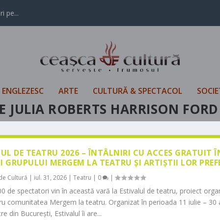
i pe...
L ENGLEZESC
ARTE
CULTURĂ & SPECTACOL
SOCIE
 JULIA ROBERTS HARRISON FORD
LUL DE TEATRU 2026 – ÎNTÂLNIRI CU ACCES GRATUIT 
I GRUPULUI MERGEM LA TEATRU ȘI ARTIȘTII LOR PREF
de Cultură
|
iul. 31, 2026
|
Teatru
|
0
|
0 de spectatori vin în această vară la Estivalul de teatru, proiect orga
tru comunitatea Mergem la teatru. Organizat în perioada 11 iulie – 30 
re din București, Estivalul îi are...