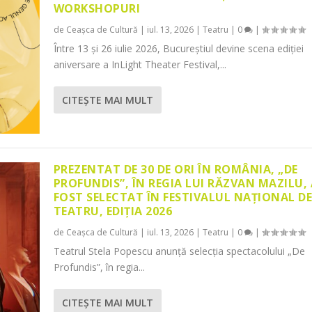
WORKSHOPURI
de
Ceașca de Cultură
|
iul. 13, 2026
|
Teatru
|
0
|
Între 13 și 26 iulie 2026, Bucureștiul devine scena ediției
aniversare a InLight Theater Festival,...
CITEŞTE MAI MULT
PREZENTAT DE 30 DE ORI ÎN ROMÂNIA, „DE
PROFUNDIS”, ÎN REGIA LUI RĂZVAN MAZILU,
FOST SELECTAT ÎN FESTIVALUL NAȚIONAL D
TEATRU, EDIȚIA 2026
de
Ceașca de Cultură
|
iul. 13, 2026
|
Teatru
|
0
|
Teatrul Stela Popescu anunță selecția spectacolului „De
Profundis”, în regia...
CITEŞTE MAI MULT