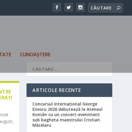
TATE
CUNOAȘTERE
ARTICOLE RECENTE
ÎNTRE
ERAȚI
Concursul Internațional George
Enescu 2026 debutează la Ateneul
nizat
Român cu un concert-eveniment
sub bagheta maestrului Cristian
august,
Măcelaru