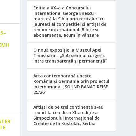
Ediția a XX-a a Concursului
Internațional George Enescu –
marcată la Sibiu prin recitaluri cu
laureați ai competiției și artiști de
renume internațional. Bilete și
25–
abonamente, acum în vânzare
EMII
O nouă expoziție la Muzeul Apei
Timișoara – „Sub semnul curgerii.
Între transparență și permanență”
Arta contemporană unește
România și Germania prin proiectul
internațional „SOUND BANAT REISE
25/26”
Artiști de pe trei continente s-au
reunit la cea de-a XI-a ediție a
Simpozionului Internațional de
ATER
Creație de la Kostolac, Serbia
TE