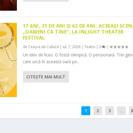
17 ANI, 31 DE ANI ȘI 62 DE ANI, ACEEAȘI SCEN
„OAMENI CA TINE”, LA INLIGHT THEATER
FESTIVAL
de
Ceașca de Cultură
|
iul. 7, 2026
|
Teatru
|
0
|
Un elev de liceu. O fostă olimpică. O pensionară. Trei gene
care urcă în această vară pe...
CITEŞTE MAI MULT
1
2
3
...