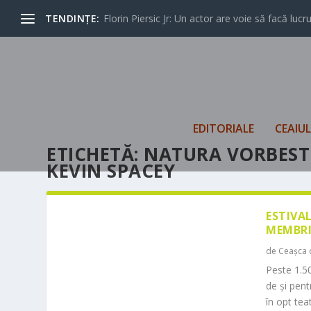
TENDINȚE:
Florin Piersic Jr: Un actor are voie să facă lucrur
EDITORIALE
CEAIU
ETICHETĂ:
NATURA VORBESTE
KEVIN SPACEY
ESTIVA
MEMBRI
de
Ceașca 
Peste 1.50
de și pen
în opt teat