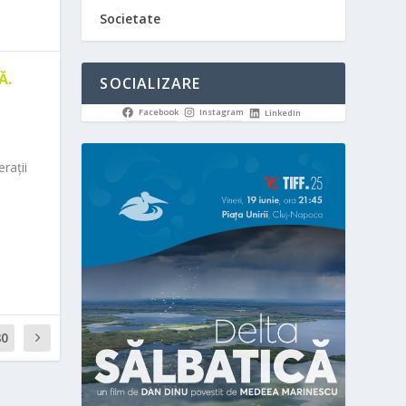
Societate
Ă.
SOCIALIZARE
Facebook
Instagram
LinkedIn
rații
80