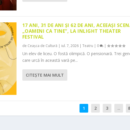
17 ANI, 31 DE ANI ȘI 62 DE ANI, ACEEAȘI SCEN
„OAMENI CA TINE”, LA INLIGHT THEATER
FESTIVAL
de
Ceașca de Cultură
|
iul. 7, 2026
|
Teatru
|
0
|
Un elev de liceu. O fostă olimpică. O pensionară. Trei gene
care urcă în această vară pe...
CITEŞTE MAI MULT
1
2
3
...