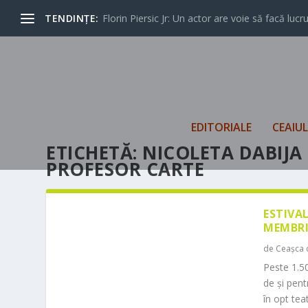
TENDINȚE:
Florin Piersic Jr: Un actor are voie să facă lucrur
EDITORIALE
CEAIU
ETICHETĂ:
NICOLETA DABIJA
PROFESOR CARTE
ESTIVA
MEMBRI
de
Ceașca 
Peste 1.50
de și pen
în opt teat