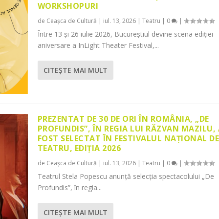
WORKSHOPURI
de
Ceașca de Cultură
|
iul. 13, 2026
|
Teatru
|
0
|
Între 13 și 26 iulie 2026, Bucureștiul devine scena ediției
aniversare a InLight Theater Festival,...
CITEŞTE MAI MULT
PREZENTAT DE 30 DE ORI ÎN ROMÂNIA, „DE
PROFUNDIS”, ÎN REGIA LUI RĂZVAN MAZILU,
FOST SELECTAT ÎN FESTIVALUL NAȚIONAL D
TEATRU, EDIȚIA 2026
de
Ceașca de Cultură
|
iul. 13, 2026
|
Teatru
|
0
|
Teatrul Stela Popescu anunță selecția spectacolului „De
Profundis”, în regia...
CITEŞTE MAI MULT