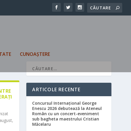
TATE
CUNOAȘTERE
ARTICOLE RECENTE
ÎNTRE
ERAȚI
Concursul Internațional George
Enescu 2026 debutează la Ateneul
nizat
Român cu un concert-eveniment
sub bagheta maestrului Cristian
august,
Măcelaru