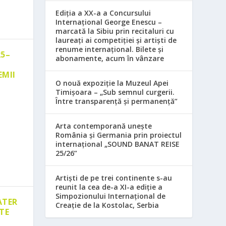
Ediția a XX-a a Concursului
Internațional George Enescu –
marcată la Sibiu prin recitaluri cu
laureați ai competiției și artiști de
renume internațional. Bilete și
25–
abonamente, acum în vânzare
EMII
O nouă expoziție la Muzeul Apei
Timișoara – „Sub semnul curgerii.
Între transparență și permanență”
Arta contemporană unește
România și Germania prin proiectul
internațional „SOUND BANAT REISE
25/26”
Artiști de pe trei continente s-au
reunit la cea de-a XI-a ediție a
Simpozionului Internațional de
ATER
Creație de la Kostolac, Serbia
TE