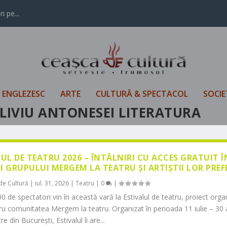
i pe...
L ENGLEZESC
ARTE
CULTURĂ & SPECTACOL
SOCIE
 LIVIU ANTONESEI LITERATURA
LUL DE TEATRU 2026 – ÎNTÂLNIRI CU ACCES GRATUIT 
I GRUPULUI MERGEM LA TEATRU ȘI ARTIȘTII LOR PREF
de Cultură
|
iul. 31, 2026
|
Teatru
|
0
|
0 de spectatori vin în această vară la Estivalul de teatru, proiect orga
tru comunitatea Mergem la teatru. Organizat în perioada 11 iulie – 30 
re din București, Estivalul îi are...