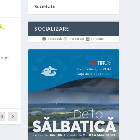
Societate
Ă.
SOCIALIZARE
Facebook
Instagram
LinkedIn
rații
80