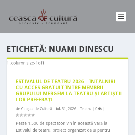
ETICHETĂ:
NUAMI DINESCU
ESTIVALUL DE TEATRU 2026 – ÎNTÂLNIRI
CU ACCES GRATUIT ÎNTRE MEMBRII
GRUPULUI MERGEM LA TEATRU ȘI ARTIȘTII
LOR PREFERAȚI
de
Ceașca de Cultură
|
iul. 31, 2026
|
Teatru
|
0
|
Peste 1.500 de spectatori vin în această vară la
Estivalul de teatru, proiect organizat de și pentru