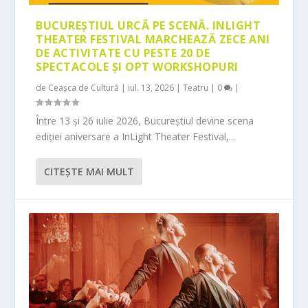
BUCUREȘTIUL URCĂ PE SCENĂ. INLIGHT
THEATER FESTIVAL MARCHEAZĂ ZECE ANI
DE ACTIVITATE CU PESTE 20 DE
SPECTACOLE ȘI OPT WORKSHOPURI
de
Ceașca de Cultură
|
iul. 13, 2026
|
Teatru
|
0
|
Între 13 și 26 iulie 2026, Bucureștiul devine scena
ediției aniversare a InLight Theater Festival,...
CITEŞTE MAI MULT