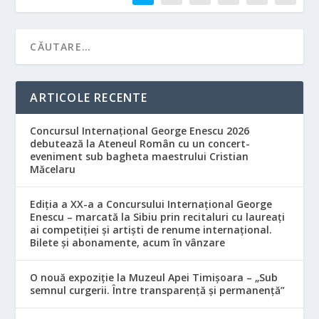
ARTICOLE RECENTE
Concursul Internațional George Enescu 2026
debutează la Ateneul Român cu un concert-
eveniment sub bagheta maestrului Cristian
Măcelaru
Ediția a XX-a a Concursului Internațional George
Enescu – marcată la Sibiu prin recitaluri cu laureați
ai competiției și artiști de renume internațional.
Bilete și abonamente, acum în vânzare
O nouă expoziție la Muzeul Apei Timișoara – „Sub
semnul curgerii. Între transparență și permanență”