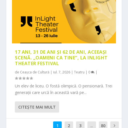
17 ANI, 31 DE ANI ȘI 62 DE ANI, ACEEAȘI
SCENĂ. „OAMENI CA TINE”, LA INLIGHT
THEATER FESTIVAL
de
Ceașca de Cultură
|
iul. 7, 2026
|
Teatru
|
0
|
Un elev de liceu. O fostă olimpică. O pensionară. Trei
generații care urcă în această vară pe...
CITEŞTE MAI MULT
1
2
3
...
80