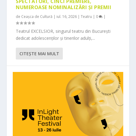
SPECTATORI, CINCI PREMIERE,
NUMEROASE NOMINALIZĂRI ȘI PREMII
de
Ceașca de Cultură
|
iul. 16, 2026
|
Teatru
|
0
|
Teatrul EXCELSIOR, singurul teatru din București
dedicat adolescenților și tinerilor adulți,...
CITEŞTE MAI MULT