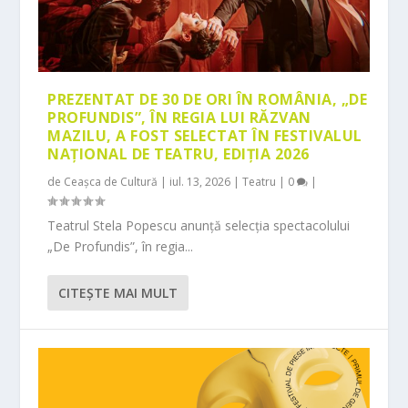
PREZENTAT DE 30 DE ORI ÎN ROMÂNIA, „DE
PROFUNDIS”, ÎN REGIA LUI RĂZVAN
MAZILU, A FOST SELECTAT ÎN FESTIVALUL
NAȚIONAL DE TEATRU, EDIȚIA 2026
de
Ceașca de Cultură
|
iul. 13, 2026
|
Teatru
|
0
|
Teatrul Stela Popescu anunță selecția spectacolului
„De Profundis”, în regia...
CITEŞTE MAI MULT