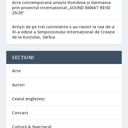
Arta contemporană unește România și Germania
prin proiectul internațional „SOUND BANAT REISE
25/26”
Artiști de pe trei continente s-au reunit la cea de-a
XI-a ediție a Simpozionului Internațional de Creație
de la Kostolac, Serbia
SECȚIUNI
Arte
Autori
Ceaiul englezesc
Contact
Cultură & Spectacol