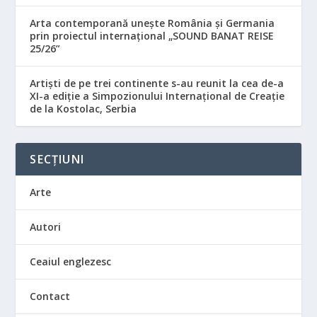
Arta contemporană unește România și Germania
prin proiectul internațional „SOUND BANAT REISE
25/26”
Artiști de pe trei continente s-au reunit la cea de-a
XI-a ediție a Simpozionului Internațional de Creație
de la Kostolac, Serbia
SECȚIUNI
Arte
Autori
Ceaiul englezesc
Contact