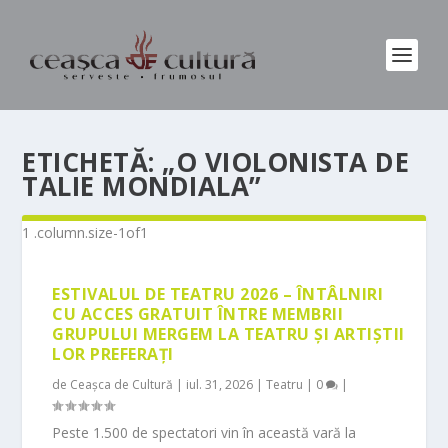
ETICHETĂ:
„O VIOLONISTA DE
TALIE MONDIALA”
ESTIVALUL DE TEATRU 2026 – ÎNTÂLNIRI
CU ACCES GRATUIT ÎNTRE MEMBRII
GRUPULUI MERGEM LA TEATRU ȘI ARTIȘTII
LOR PREFERAȚI
de
Ceașca de Cultură
|
iul. 31, 2026
|
Teatru
|
0
|
Peste 1.500 de spectatori vin în această vară la