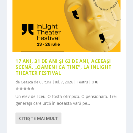
17 ANI, 31 DE ANI ȘI 62 DE ANI, ACEEAȘI
SCENĂ. „OAMENI CA TINE”, LA INLIGHT
THEATER FESTIVAL
de
Ceașca de Cultură
|
iul. 7, 2026
|
Teatru
|
0
|
Un elev de liceu. O fostă olimpică. O pensionară. Trei
generații care urcă în această vară pe...
CITEŞTE MAI MULT