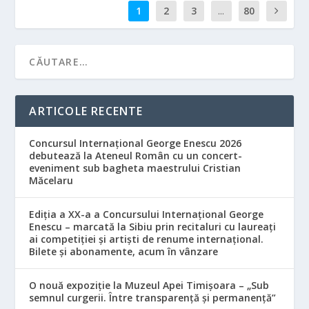
1
2
3
...
80
ARTICOLE RECENTE
Concursul Internațional George Enescu 2026
debutează la Ateneul Român cu un concert-
eveniment sub bagheta maestrului Cristian
Măcelaru
Ediția a XX-a a Concursului Internațional George
Enescu – marcată la Sibiu prin recitaluri cu laureați
ai competiției și artiști de renume internațional.
Bilete și abonamente, acum în vânzare
O nouă expoziție la Muzeul Apei Timișoara – „Sub
semnul curgerii. Între transparență și permanență”