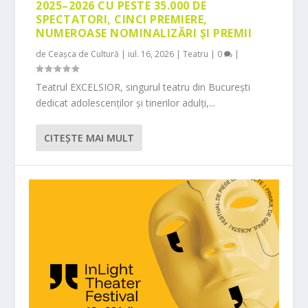
2025–2026 CU PESTE 35.000 DE
SPECTATORI, CINCI PREMIERE,
NUMEROASE NOMINALIZĂRI ȘI PREMII
de
Ceașca de Cultură
|
iul. 16, 2026
|
Teatru
|
0
|
Teatrul EXCELSIOR, singurul teatru din București
dedicat adolescenților și tinerilor adulți,...
CITEŞTE MAI MULT