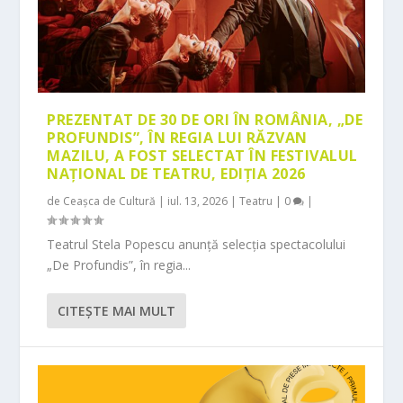
PREZENTAT DE 30 DE ORI ÎN ROMÂNIA, „DE
PROFUNDIS”, ÎN REGIA LUI RĂZVAN
MAZILU, A FOST SELECTAT ÎN FESTIVALUL
NAȚIONAL DE TEATRU, EDIȚIA 2026
de
Ceașca de Cultură
|
iul. 13, 2026
|
Teatru
|
0
|
Teatrul Stela Popescu anunță selecția spectacolului
„De Profundis”, în regia...
CITEŞTE MAI MULT