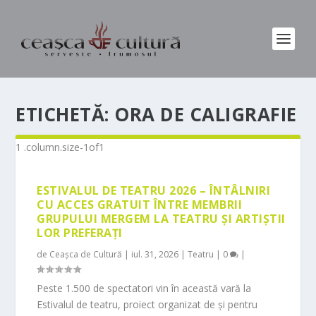
ETICHETĂ:
ORA DE CALIGRAFIE
ESTIVALUL DE TEATRU 2026 – ÎNTÂLNIRI
CU ACCES GRATUIT ÎNTRE MEMBRII
GRUPULUI MERGEM LA TEATRU ȘI ARTIȘTII
LOR PREFERAȚI
de
Ceașca de Cultură
|
iul. 31, 2026
|
Teatru
|
0
|
Peste 1.500 de spectatori vin în această vară la
Estivalul de teatru, proiect organizat de și pentru