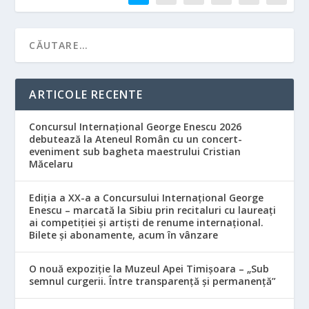
ARTICOLE RECENTE
Concursul Internațional George Enescu 2026
debutează la Ateneul Român cu un concert-
eveniment sub bagheta maestrului Cristian
Măcelaru
Ediția a XX-a a Concursului Internațional George
Enescu – marcată la Sibiu prin recitaluri cu laureați
ai competiției și artiști de renume internațional.
Bilete și abonamente, acum în vânzare
O nouă expoziție la Muzeul Apei Timișoara – „Sub
semnul curgerii. Între transparență și permanență”