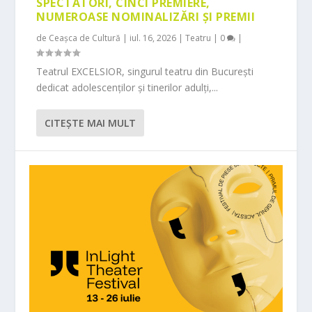
SPECTATORI, CINCI PREMIERE,
NUMEROASE NOMINALIZĂRI ȘI PREMII
de
Ceașca de Cultură
|
iul. 16, 2026
|
Teatru
|
0
|
Teatrul EXCELSIOR, singurul teatru din București
dedicat adolescenților și tinerilor adulți,...
CITEŞTE MAI MULT