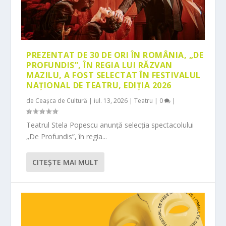
PREZENTAT DE 30 DE ORI ÎN ROMÂNIA, „DE
PROFUNDIS”, ÎN REGIA LUI RĂZVAN
MAZILU, A FOST SELECTAT ÎN FESTIVALUL
NAȚIONAL DE TEATRU, EDIȚIA 2026
de
Ceașca de Cultură
|
iul. 13, 2026
|
Teatru
|
0
|
Teatrul Stela Popescu anunță selecția spectacolului
„De Profundis”, în regia...
CITEŞTE MAI MULT