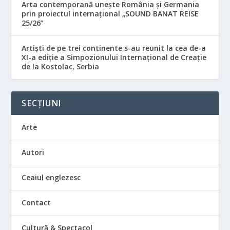
Arta contemporană unește România și Germania
prin proiectul internațional „SOUND BANAT REISE
25/26”
Artiști de pe trei continente s-au reunit la cea de-a
XI-a ediție a Simpozionului Internațional de Creație
de la Kostolac, Serbia
SECȚIUNI
Arte
Autori
Ceaiul englezesc
Contact
Cultură & Spectacol