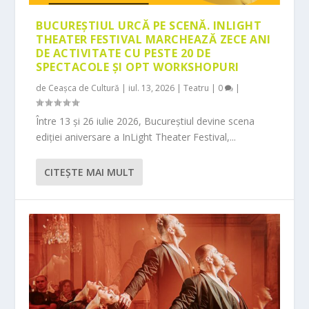
BUCUREȘTIUL URCĂ PE SCENĂ. INLIGHT
THEATER FESTIVAL MARCHEAZĂ ZECE ANI
DE ACTIVITATE CU PESTE 20 DE
SPECTACOLE ȘI OPT WORKSHOPURI
de
Ceașca de Cultură
|
iul. 13, 2026
|
Teatru
|
0
|
Între 13 și 26 iulie 2026, Bucureștiul devine scena
ediției aniversare a InLight Theater Festival,...
CITEŞTE MAI MULT