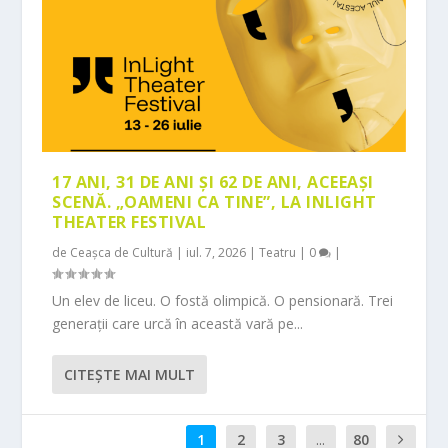
17 ANI, 31 DE ANI ȘI 62 DE ANI, ACEEAȘI
SCENĂ. „OAMENI CA TINE”, LA INLIGHT
THEATER FESTIVAL
de
Ceașca de Cultură
|
iul. 7, 2026
|
Teatru
|
0
|
Un elev de liceu. O fostă olimpică. O pensionară. Trei
generații care urcă în această vară pe...
CITEŞTE MAI MULT
1
2
3
...
80