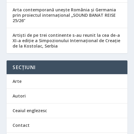
Arta contemporană unește România și Germania
prin proiectul internațional „SOUND BANAT REISE
25/26”
Artiști de pe trei continente s-au reunit la cea de-a
XI-a ediție a Simpozionului Internațional de Creație
de la Kostolac, Serbia
SECȚIUNI
Arte
Autori
Ceaiul englezesc
Contact