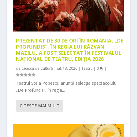
PREZENTAT DE 30 DE ORI ÎN ROMÂNIA, „DE
PROFUNDIS”, ÎN REGIA LUI RĂZVAN
MAZILU, A FOST SELECTAT ÎN FESTIVALUL
NAȚIONAL DE TEATRU, EDIȚIA 2026
de
Ceașca de Cultură
|
iul. 13, 2026
|
Teatru
|
0
|
Teatrul Stela Popescu anunță selecția spectacolului
„De Profundis”, în regia...
CITEŞTE MAI MULT