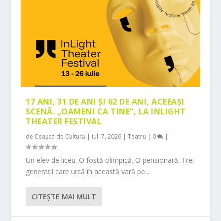
17 ANI, 31 DE ANI ȘI 62 DE ANI, ACEEAȘI
SCENĂ. „OAMENI CA TINE”, LA INLIGHT
THEATER FESTIVAL
de
Ceașca de Cultură
|
iul. 7, 2026
|
Teatru
|
0
|
Un elev de liceu. O fostă olimpică. O pensionară. Trei
generații care urcă în această vară pe...
CITEŞTE MAI MULT