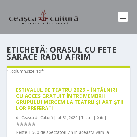
ETICHETĂ:
ORASUL CU FETE
SARACE RADU AFRIM
ESTIVALUL DE TEATRU 2026 – ÎNTÂLNIRI
CU ACCES GRATUIT ÎNTRE MEMBRII
GRUPULUI MERGEM LA TEATRU ȘI ARTIȘTII
LOR PREFERAȚI
de
Ceașca de Cultură
|
iul. 31, 2026
|
Teatru
|
0
|
Peste 1.500 de spectatori vin în această vară la