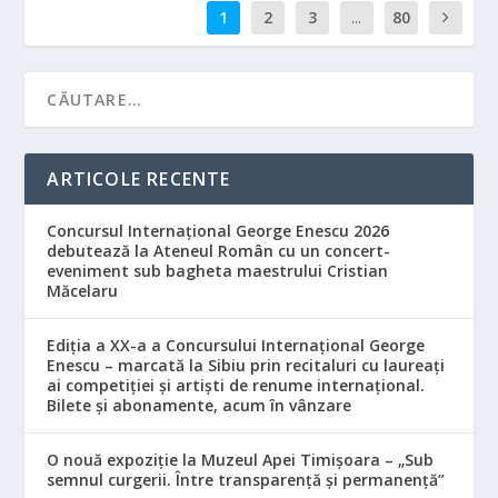
1
2
3
...
80
ARTICOLE RECENTE
Concursul Internațional George Enescu 2026
debutează la Ateneul Român cu un concert-
eveniment sub bagheta maestrului Cristian
Măcelaru
Ediția a XX-a a Concursului Internațional George
Enescu – marcată la Sibiu prin recitaluri cu laureați
ai competiției și artiști de renume internațional.
Bilete și abonamente, acum în vânzare
O nouă expoziție la Muzeul Apei Timișoara – „Sub
semnul curgerii. Între transparență și permanență”