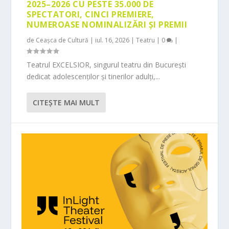
2025–2026 CU PESTE 35.000 DE
SPECTATORI, CINCI PREMIERE,
NUMEROASE NOMINALIZĂRI ȘI PREMII
de
Ceașca de Cultură
|
iul. 16, 2026
|
Teatru
|
0
|
Teatrul EXCELSIOR, singurul teatru din București
dedicat adolescenților și tinerilor adulți,...
CITEŞTE MAI MULT