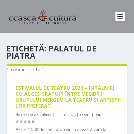
ETICHETĂ:
PALATUL DE
PIATRA
ESTIVALUL DE TEATRU 2026 – ÎNTÂLNIRI
CU ACCES GRATUIT ÎNTRE MEMBRII
GRUPULUI MERGEM LA TEATRU ȘI ARTIȘTII
LOR PREFERAȚI
de
Ceașca de Cultură
|
iul. 31, 2026
|
Teatru
|
0
|
Peste 1.500 de spectatori vin în această vară la