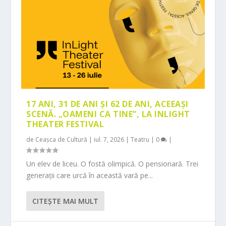
17 ANI, 31 DE ANI ȘI 62 DE ANI, ACEEAȘI
SCENĂ. „OAMENI CA TINE”, LA INLIGHT
THEATER FESTIVAL
de
Ceașca de Cultură
|
iul. 7, 2026
|
Teatru
|
0
|
Un elev de liceu. O fostă olimpică. O pensionară. Trei
generații care urcă în această vară pe...
CITEŞTE MAI MULT