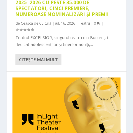
2025–2026 CU PESTE 35.000 DE
SPECTATORI, CINCI PREMIERE,
NUMEROASE NOMINALIZĂRI ȘI PREMII
de
Ceașca de Cultură
|
iul. 16, 2026
|
Teatru
|
0
|
Teatrul EXCELSIOR, singurul teatru din București
dedicat adolescenților și tinerilor adulți,...
CITEŞTE MAI MULT