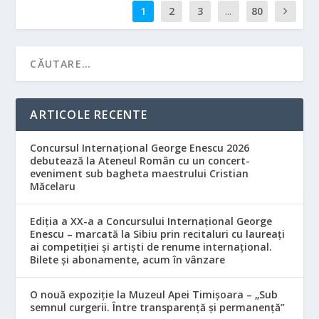
1
2
3
...
80
ARTICOLE RECENTE
Concursul Internațional George Enescu 2026
debutează la Ateneul Român cu un concert-
eveniment sub bagheta maestrului Cristian
Măcelaru
Ediția a XX-a a Concursului Internațional George
Enescu – marcată la Sibiu prin recitaluri cu laureați
ai competiției și artiști de renume internațional.
Bilete și abonamente, acum în vânzare
O nouă expoziție la Muzeul Apei Timișoara – „Sub
semnul curgerii. Între transparență și permanență”