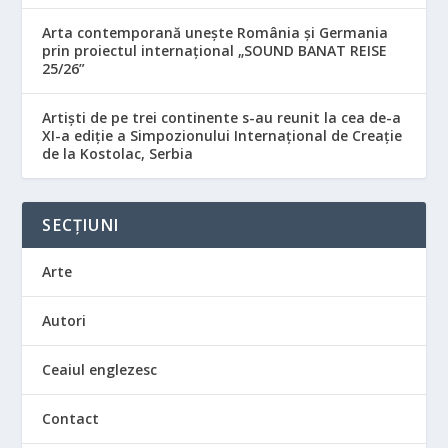
Arta contemporană unește România și Germania
prin proiectul internațional „SOUND BANAT REISE
25/26”
Artiști de pe trei continente s-au reunit la cea de-a
XI-a ediție a Simpozionului Internațional de Creație
de la Kostolac, Serbia
SECȚIUNI
Arte
Autori
Ceaiul englezesc
Contact