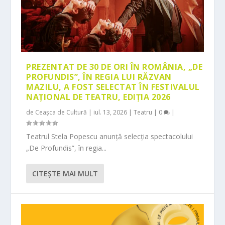
PREZENTAT DE 30 DE ORI ÎN ROMÂNIA, „DE
PROFUNDIS”, ÎN REGIA LUI RĂZVAN
MAZILU, A FOST SELECTAT ÎN FESTIVALUL
NAȚIONAL DE TEATRU, EDIȚIA 2026
de
Ceașca de Cultură
|
iul. 13, 2026
|
Teatru
|
0
|
Teatrul Stela Popescu anunță selecția spectacolului
„De Profundis”, în regia...
CITEŞTE MAI MULT