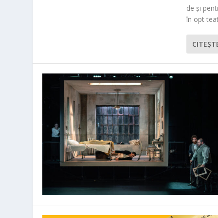
de și pen
în opt teat
CITEŞT