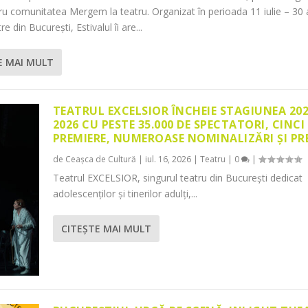
tru comunitatea Mergem la teatru. Organizat în perioada 11 iulie – 30 
re din București, Estivalul îi are...
E MAI MULT
TEATRUL EXCELSIOR ÎNCHEIE STAGIUNEA 20
2026 CU PESTE 35.000 DE SPECTATORI, CINCI
PREMIERE, NUMEROASE NOMINALIZĂRI ȘI PR
de
Ceașca de Cultură
|
iul. 16, 2026
|
Teatru
|
0
|
Teatrul EXCELSIOR, singurul teatru din București dedicat
adolescenților și tinerilor adulți,...
CITEŞTE MAI MULT