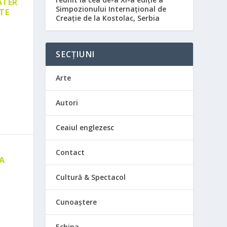
ATER
Simpozionului Internațional de
TE
Creație de la Kostolac, Serbia
SECȚIUNI
Arte
Autori
Ceaiul englezesc
Contact
 A
E
Cultură & Spectacol
Cunoaștere
Echipa