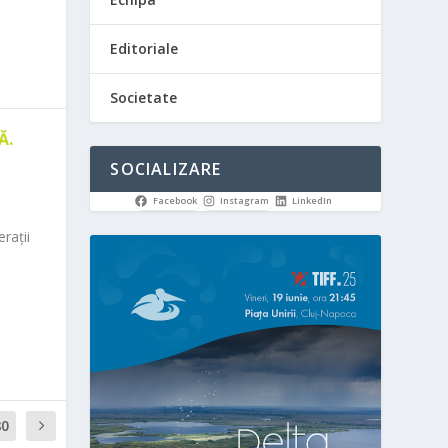
Editoriale
Societate
Ă.
SOCIALIZARE
Facebook
Instagram
LinkedIn
rații
80