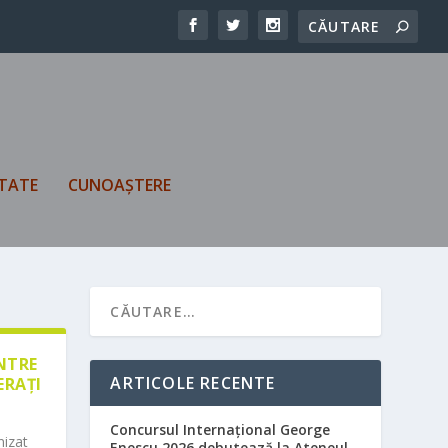
TATE
CUNOAȘTERE
ÎNTRE
ARTICOLE RECENTE
ERAȚI
Concursul Internațional George
nizat
Enescu 2026 debutează la Ateneul