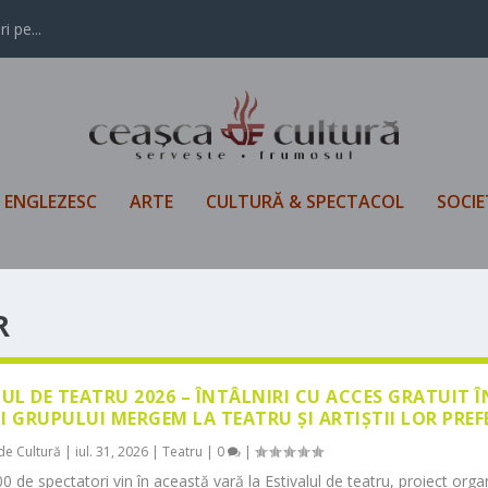
i pe...
L ENGLEZESC
ARTE
CULTURĂ & SPECTACOL
SOCIE
R
LUL DE TEATRU 2026 – ÎNTÂLNIRI CU ACCES GRATUIT 
I GRUPULUI MERGEM LA TEATRU ȘI ARTIȘTII LOR PREF
de Cultură
|
iul. 31, 2026
|
Teatru
|
0
|
0 de spectatori vin în această vară la Estivalul de teatru, proiect orga