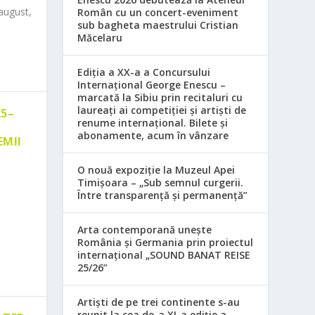
august,
Român cu un concert-eveniment
sub bagheta maestrului Cristian
Măcelaru
Ediția a XX-a a Concursului
Internațional George Enescu –
marcată la Sibiu prin recitaluri cu
laureați ai competiției și artiști de
25–
renume internațional. Bilete și
abonamente, acum în vânzare
EMII
O nouă expoziție la Muzeul Apei
Timișoara – „Sub semnul curgerii.
Între transparență și permanență”
Arta contemporană unește
România și Germania prin proiectul
internațional „SOUND BANAT REISE
25/26”
Artiști de pe trei continente s-au
reunit la cea de-a XI-a ediție a