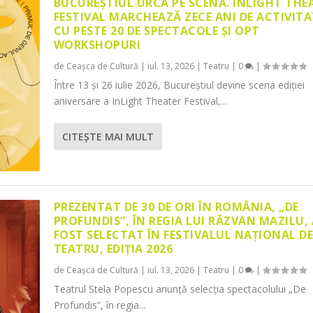
BUCUREȘTIUL URCĂ PE SCENĂ. INLIGHT THE
FESTIVAL MARCHEAZĂ ZECE ANI DE ACTIVITA
CU PESTE 20 DE SPECTACOLE ȘI OPT
WORKSHOPURI
de
Ceașca de Cultură
|
iul. 13, 2026
|
Teatru
|
0
|
Între 13 și 26 iulie 2026, Bucureștiul devine scena ediției
aniversare a InLight Theater Festival,...
CITEŞTE MAI MULT
PREZENTAT DE 30 DE ORI ÎN ROMÂNIA, „DE
PROFUNDIS”, ÎN REGIA LUI RĂZVAN MAZILU,
FOST SELECTAT ÎN FESTIVALUL NAȚIONAL D
TEATRU, EDIȚIA 2026
de
Ceașca de Cultură
|
iul. 13, 2026
|
Teatru
|
0
|
Teatrul Stela Popescu anunță selecția spectacolului „De
Profundis”, în regia...