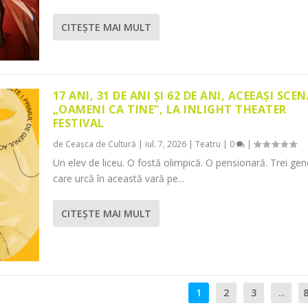
CITEŞTE MAI MULT
17 ANI, 31 DE ANI ȘI 62 DE ANI, ACEEAȘI SCEN
„OAMENI CA TINE”, LA INLIGHT THEATER
FESTIVAL
de
Ceașca de Cultură
|
iul. 7, 2026
|
Teatru
|
0
|
Un elev de liceu. O fostă olimpică. O pensionară. Trei gene
care urcă în această vară pe...
CITEŞTE MAI MULT
1
2
3
...