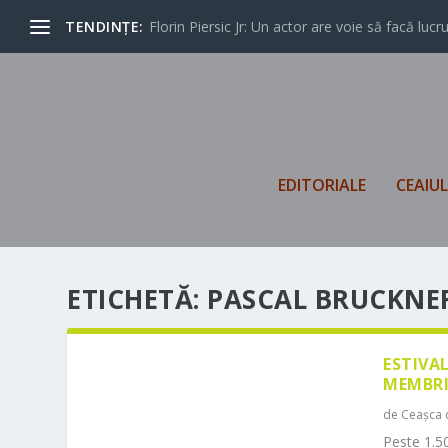
TENDINȚE:
Florin Piersic Jr: Un actor are voie să facă lucrur
EDITORIALE
CEAIU
ETICHETĂ:
PASCAL BRUCKNE
ESTIVA
MEMBRI
de
Ceașca 
Peste 1.50