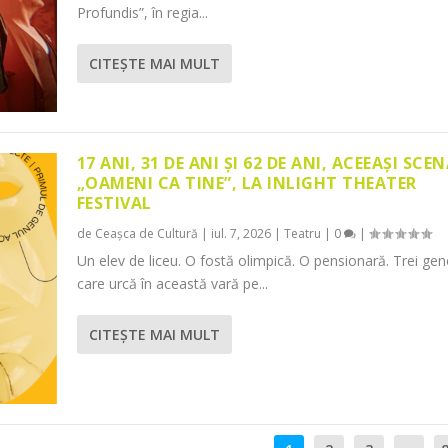
Profundis”, în regia...
CITEŞTE MAI MULT
17 ANI, 31 DE ANI ȘI 62 DE ANI, ACEEAȘI SCEN
„OAMENI CA TINE”, LA INLIGHT THEATER
FESTIVAL
de
Ceașca de Cultură
|
iul. 7, 2026
|
Teatru
|
0
|
Un elev de liceu. O fostă olimpică. O pensionară. Trei gene
care urcă în această vară pe...
CITEŞTE MAI MULT