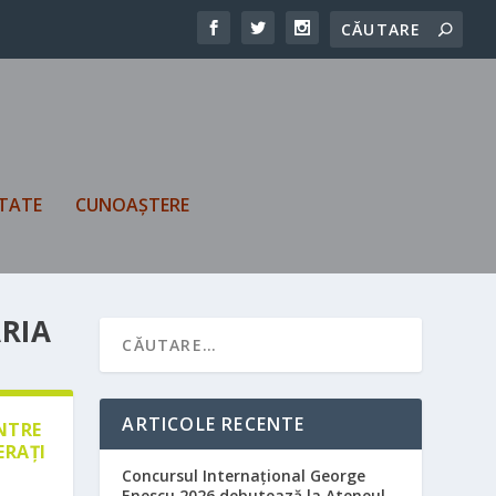
TATE
CUNOAȘTERE
ARIA
ARTICOLE RECENTE
ÎNTRE
ERAȚI
Concursul Internațional George
Enescu 2026 debutează la Ateneul