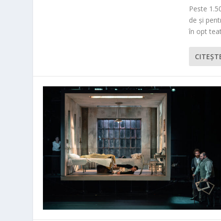
Peste 1.50
de și pen
în opt teat
CITEŞT