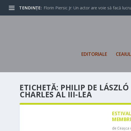
TENDINȚE:
Florin Piersic Jr: Un actor are voie să facă lucrur
EDITORIALE
CEAIU
ETICHETĂ:
PHILIP DE LÁSZL
CHARLES AL III-LEA
ESTIVA
MEMBRI
de
Ceașca 