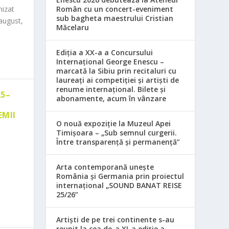
nizat
Român cu un concert-eveniment
sub bagheta maestrului Cristian
august,
Măcelaru
Ediția a XX-a a Concursului
Internațional George Enescu –
marcată la Sibiu prin recitaluri cu
laureați ai competiției și artiști de
renume internațional. Bilete și
25–
abonamente, acum în vânzare
EMII
O nouă expoziție la Muzeul Apei
Timișoara – „Sub semnul curgerii.
Între transparență și permanență”
Arta contemporană unește
România și Germania prin proiectul
internațional „SOUND BANAT REISE
25/26”
Artiști de pe trei continente s-au
reunit la cea de-a XI-a ediție a