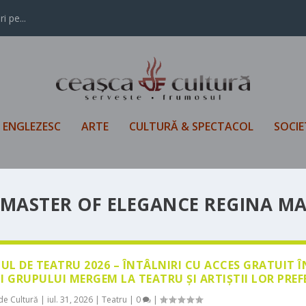
i pe...
L ENGLEZESC
ARTE
CULTURĂ & SPECTACOL
SOCIE
Ó MASTER OF ELEGANCE REGINA M
LUL DE TEATRU 2026 – ÎNTÂLNIRI CU ACCES GRATUIT 
I GRUPULUI MERGEM LA TEATRU ȘI ARTIȘTII LOR PREF
de Cultură
|
iul. 31, 2026
|
Teatru
|
0
|