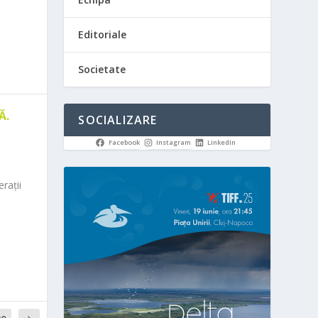
Editoriale
Societate
Ă.
SOCIALIZARE
Facebook
Instagram
LinkedIn
rații