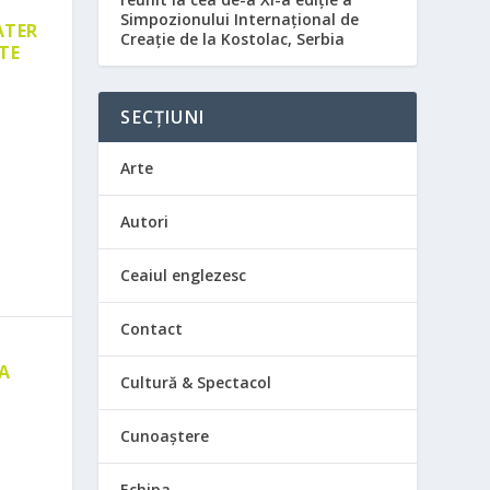
Simpozionului Internațional de
ATER
Creație de la Kostolac, Serbia
TE
SECȚIUNI
Arte
Autori
Ceaiul englezesc
Contact
 A
Cultură & Spectacol
E
Cunoaștere
Echipa