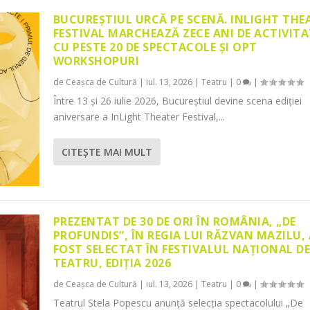
BUCUREȘTIUL URCĂ PE SCENĂ. INLIGHT THE
FESTIVAL MARCHEAZĂ ZECE ANI DE ACTIVITA
CU PESTE 20 DE SPECTACOLE ȘI OPT
WORKSHOPURI
de
Ceașca de Cultură
|
iul. 13, 2026
|
Teatru
|
0
|
Între 13 și 26 iulie 2026, Bucureștiul devine scena ediției
aniversare a InLight Theater Festival,...
CITEŞTE MAI MULT
PREZENTAT DE 30 DE ORI ÎN ROMÂNIA, „DE
PROFUNDIS”, ÎN REGIA LUI RĂZVAN MAZILU,
FOST SELECTAT ÎN FESTIVALUL NAȚIONAL D
TEATRU, EDIȚIA 2026
de
Ceașca de Cultură
|
iul. 13, 2026
|
Teatru
|
0
|
Teatrul Stela Popescu anunță selecția spectacolului „De