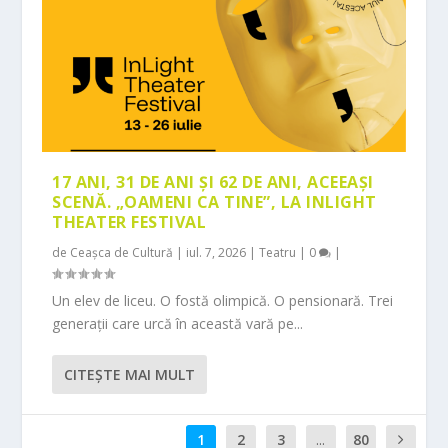
17 ANI, 31 DE ANI ȘI 62 DE ANI, ACEEAȘI
SCENĂ. „OAMENI CA TINE”, LA INLIGHT
THEATER FESTIVAL
de
Ceașca de Cultură
|
iul. 7, 2026
|
Teatru
|
0
|
Un elev de liceu. O fostă olimpică. O pensionară. Trei
generații care urcă în această vară pe...
CITEŞTE MAI MULT
1
2
3
...
80