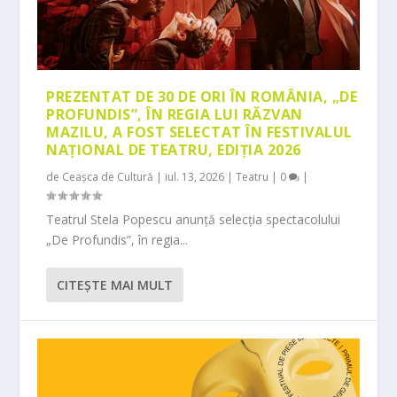
PREZENTAT DE 30 DE ORI ÎN ROMÂNIA, „DE
PROFUNDIS”, ÎN REGIA LUI RĂZVAN
MAZILU, A FOST SELECTAT ÎN FESTIVALUL
NAȚIONAL DE TEATRU, EDIȚIA 2026
de
Ceașca de Cultură
|
iul. 13, 2026
|
Teatru
|
0
|
Teatrul Stela Popescu anunță selecția spectacolului
„De Profundis”, în regia...
CITEŞTE MAI MULT