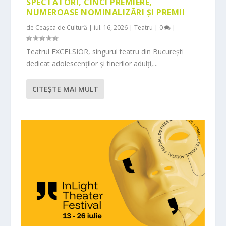
SPECTATORI, CINCI PREMIERE,
NUMEROASE NOMINALIZĂRI ȘI PREMII
de
Ceașca de Cultură
|
iul. 16, 2026
|
Teatru
|
0
|
Teatrul EXCELSIOR, singurul teatru din București
dedicat adolescenților și tinerilor adulți,...
CITEŞTE MAI MULT