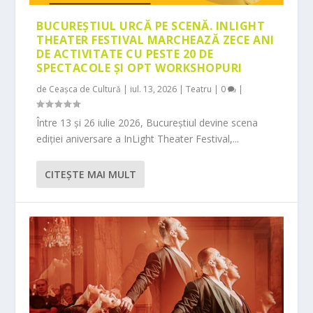
BUCUREȘTIUL URCĂ PE SCENĂ. INLIGHT
THEATER FESTIVAL MARCHEAZĂ ZECE ANI
DE ACTIVITATE CU PESTE 20 DE
SPECTACOLE ȘI OPT WORKSHOPURI
de
Ceașca de Cultură
|
iul. 13, 2026
|
Teatru
|
0
|
Între 13 și 26 iulie 2026, Bucureștiul devine scena
ediției aniversare a InLight Theater Festival,...
CITEŞTE MAI MULT