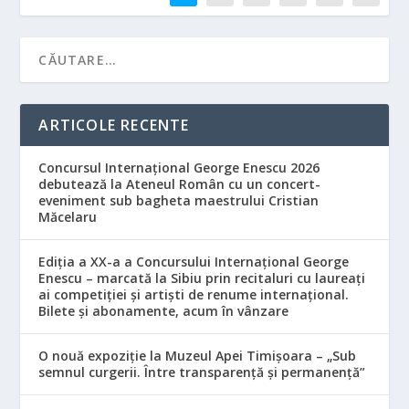
ARTICOLE RECENTE
Concursul Internațional George Enescu 2026
debutează la Ateneul Român cu un concert-
eveniment sub bagheta maestrului Cristian
Măcelaru
Ediția a XX-a a Concursului Internațional George
Enescu – marcată la Sibiu prin recitaluri cu laureați
ai competiției și artiști de renume internațional.
Bilete și abonamente, acum în vânzare
O nouă expoziție la Muzeul Apei Timișoara – „Sub
semnul curgerii. Între transparență și permanență”