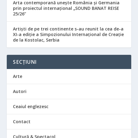
Arta contemporană unește România și Germania
prin proiectul internațional „SOUND BANAT REISE
25/26”
Artiști de pe trei continente s-au reunit la cea de-a
XI-a ediție a Simpozionului Internațional de Creație
de la Kostolac, Serbia
SECȚIUNI
Arte
Autori
Ceaiul englezesc
Contact
Cultură & Spectacol