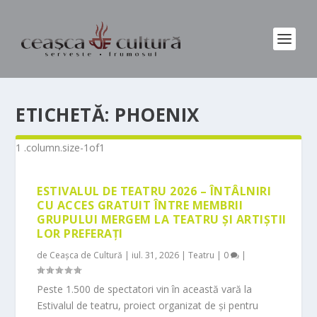
ETICHETĂ:
PHOENIX
ESTIVALUL DE TEATRU 2026 – ÎNTÂLNIRI
CU ACCES GRATUIT ÎNTRE MEMBRII
GRUPULUI MERGEM LA TEATRU ȘI ARTIȘTII
LOR PREFERAȚI
de
Ceașca de Cultură
|
iul. 31, 2026
|
Teatru
|
0
|
Peste 1.500 de spectatori vin în această vară la
Estivalul de teatru, proiect organizat de și pentru