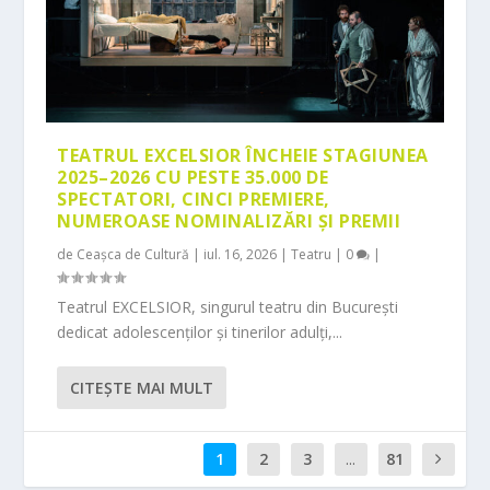
TEATRUL EXCELSIOR ÎNCHEIE STAGIUNEA
2025–2026 CU PESTE 35.000 DE
SPECTATORI, CINCI PREMIERE,
NUMEROASE NOMINALIZĂRI ȘI PREMII
de
Ceașca de Cultură
|
iul. 16, 2026
|
Teatru
|
0
|
Teatrul EXCELSIOR, singurul teatru din București
dedicat adolescenților și tinerilor adulți,...
CITEŞTE MAI MULT
1
2
3
...
81