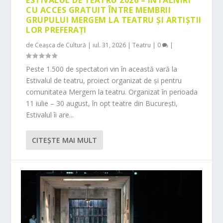
ESTIVALUL DE TEATRU 2026 – ÎNTÂLNIRI
CU ACCES GRATUIT ÎNTRE MEMBRII
GRUPULUI MERGEM LA TEATRU ȘI ARTIȘTII
LOR PREFERAȚI
de
Ceașca de Cultură
|
iul. 31, 2026
|
Teatru
|
0
|
Peste 1.500 de spectatori vin în această vară la
Estivalul de teatru, proiect organizat de și pentru
comunitatea Mergem la teatru. Organizat în perioada
11 iulie – 30 august, în opt teatre din București,
Estivalul îi are...
CITEŞTE MAI MULT