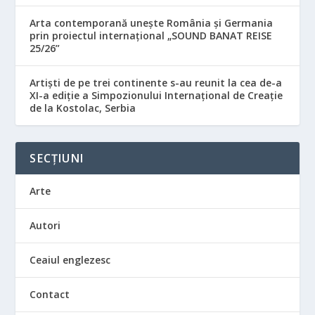
Arta contemporană unește România și Germania
prin proiectul internațional „SOUND BANAT REISE
25/26”
Artiști de pe trei continente s-au reunit la cea de-a
XI-a ediție a Simpozionului Internațional de Creație
de la Kostolac, Serbia
SECȚIUNI
Arte
Autori
Ceaiul englezesc
Contact