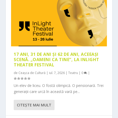
17 ANI, 31 DE ANI ȘI 62 DE ANI, ACEEAȘI
SCENĂ. „OAMENI CA TINE”, LA INLIGHT
THEATER FESTIVAL
de
Ceașca de Cultură
|
iul. 7, 2026
|
Teatru
|
0
|
Un elev de liceu. O fostă olimpică. O pensionară. Trei
generații care urcă în această vară pe...
CITEŞTE MAI MULT