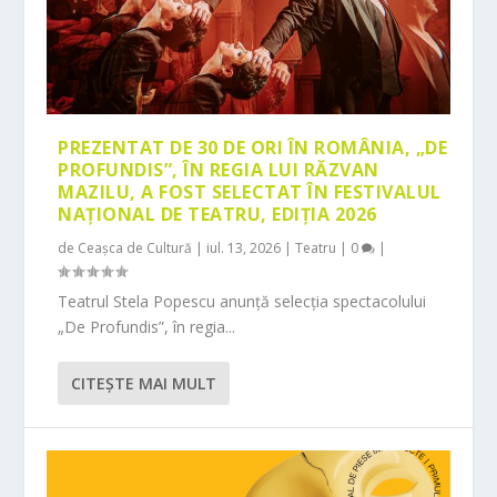
PREZENTAT DE 30 DE ORI ÎN ROMÂNIA, „DE
PROFUNDIS”, ÎN REGIA LUI RĂZVAN
MAZILU, A FOST SELECTAT ÎN FESTIVALUL
NAȚIONAL DE TEATRU, EDIȚIA 2026
de
Ceașca de Cultură
|
iul. 13, 2026
|
Teatru
|
0
|
Teatrul Stela Popescu anunță selecția spectacolului
„De Profundis”, în regia...
CITEŞTE MAI MULT