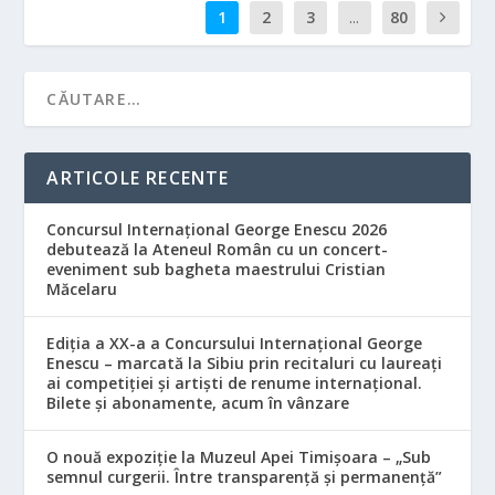
1
2
3
...
80
ARTICOLE RECENTE
Concursul Internațional George Enescu 2026
debutează la Ateneul Român cu un concert-
eveniment sub bagheta maestrului Cristian
Măcelaru
Ediția a XX-a a Concursului Internațional George
Enescu – marcată la Sibiu prin recitaluri cu laureați
ai competiției și artiști de renume internațional.
Bilete și abonamente, acum în vânzare
O nouă expoziție la Muzeul Apei Timișoara – „Sub
semnul curgerii. Între transparență și permanență”