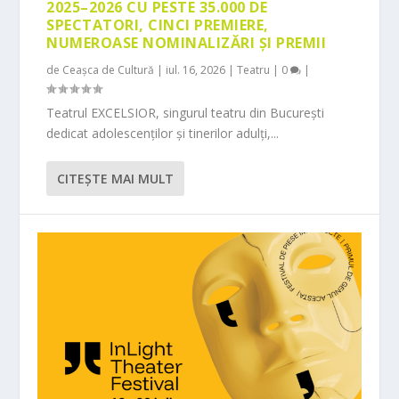
2025–2026 CU PESTE 35.000 DE
SPECTATORI, CINCI PREMIERE,
NUMEROASE NOMINALIZĂRI ȘI PREMII
de
Ceașca de Cultură
|
iul. 16, 2026
|
Teatru
|
0
|
Teatrul EXCELSIOR, singurul teatru din București
dedicat adolescenților și tinerilor adulți,...
CITEŞTE MAI MULT