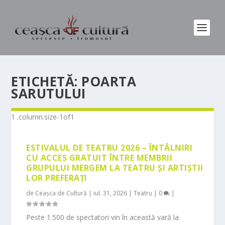
ETICHETĂ:
POARTA
SARUTULUI
ESTIVALUL DE TEATRU 2026 – ÎNTÂLNIRI
CU ACCES GRATUIT ÎNTRE MEMBRII
GRUPULUI MERGEM LA TEATRU ȘI ARTIȘTII
LOR PREFERAȚI
de
Ceașca de Cultură
|
iul. 31, 2026
|
Teatru
|
0
|
Peste 1.500 de spectatori vin în această vară la