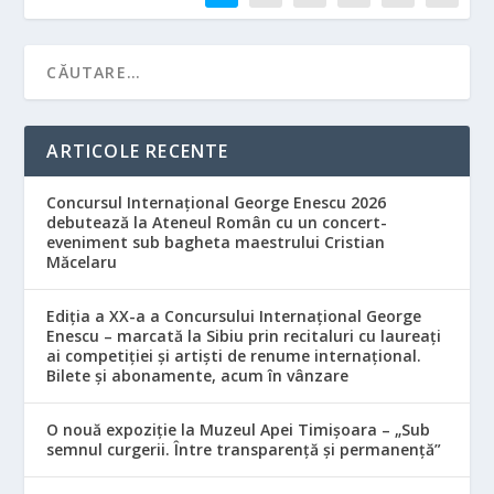
ARTICOLE RECENTE
Concursul Internațional George Enescu 2026
debutează la Ateneul Român cu un concert-
eveniment sub bagheta maestrului Cristian
Măcelaru
Ediția a XX-a a Concursului Internațional George
Enescu – marcată la Sibiu prin recitaluri cu laureați
ai competiției și artiști de renume internațional.
Bilete și abonamente, acum în vânzare
O nouă expoziție la Muzeul Apei Timișoara – „Sub
semnul curgerii. Între transparență și permanență”