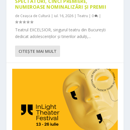
SPECTATORI, CINCI PREMIERE,
NUMEROASE NOMINALIZĂRI ȘI PREMII
de
Ceașca de Cultură
|
iul. 16, 2026
|
Teatru
|
0
|
Teatrul EXCELSIOR, singurul teatru din București
dedicat adolescenților și tinerilor adulți,...
CITEŞTE MAI MULT