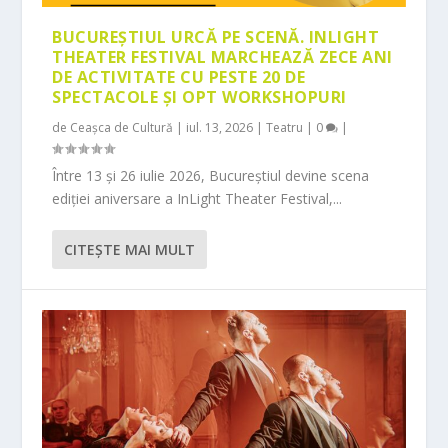
BUCUREȘTIUL URCĂ PE SCENĂ. INLIGHT
THEATER FESTIVAL MARCHEAZĂ ZECE ANI
DE ACTIVITATE CU PESTE 20 DE
SPECTACOLE ȘI OPT WORKSHOPURI
de
Ceașca de Cultură
|
iul. 13, 2026
|
Teatru
|
0
|
Între 13 și 26 iulie 2026, Bucureștiul devine scena
ediției aniversare a InLight Theater Festival,...
CITEŞTE MAI MULT