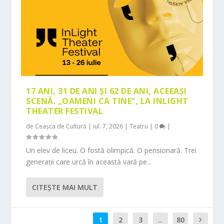
17 ANI, 31 DE ANI ȘI 62 DE ANI, ACEEAȘI
SCENĂ. „OAMENI CA TINE”, LA INLIGHT
THEATER FESTIVAL
de
Ceașca de Cultură
|
iul. 7, 2026
|
Teatru
|
0
|
Un elev de liceu. O fostă olimpică. O pensionară. Trei
generații care urcă în această vară pe...
CITEŞTE MAI MULT
1
2
3
...
80