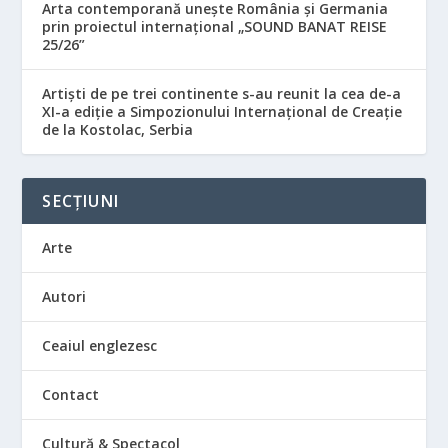
Arta contemporană unește România și Germania
prin proiectul internațional „SOUND BANAT REISE
25/26”
Artiști de pe trei continente s-au reunit la cea de-a
XI-a ediție a Simpozionului Internațional de Creație
de la Kostolac, Serbia
SECȚIUNI
Arte
Autori
Ceaiul englezesc
Contact
Cultură & Spectacol