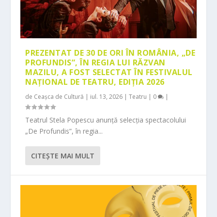
PREZENTAT DE 30 DE ORI ÎN ROMÂNIA, „DE
PROFUNDIS”, ÎN REGIA LUI RĂZVAN
MAZILU, A FOST SELECTAT ÎN FESTIVALUL
NAȚIONAL DE TEATRU, EDIȚIA 2026
de
Ceașca de Cultură
|
iul. 13, 2026
|
Teatru
|
0
|
Teatrul Stela Popescu anunță selecția spectacolului
„De Profundis”, în regia...
CITEŞTE MAI MULT