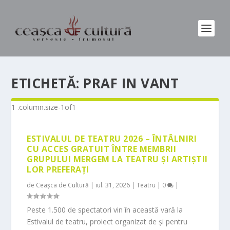
ETICHETĂ:
PRAF IN VANT
ESTIVALUL DE TEATRU 2026 – ÎNTÂLNIRI
CU ACCES GRATUIT ÎNTRE MEMBRII
GRUPULUI MERGEM LA TEATRU ȘI ARTIȘTII
LOR PREFERAȚI
de
Ceașca de Cultură
|
iul. 31, 2026
|
Teatru
|
0
|
Peste 1.500 de spectatori vin în această vară la
Estivalul de teatru, proiect organizat de și pentru