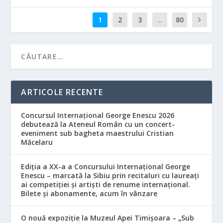
1
2
3
...
80
ARTICOLE RECENTE
Concursul Internațional George Enescu 2026
debutează la Ateneul Român cu un concert-
eveniment sub bagheta maestrului Cristian
Măcelaru
Ediția a XX-a a Concursului Internațional George
Enescu – marcată la Sibiu prin recitaluri cu laureați
ai competiției și artiști de renume internațional.
Bilete și abonamente, acum în vânzare
O nouă expoziție la Muzeul Apei Timișoara – „Sub