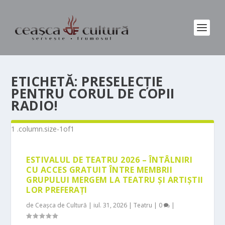
ETICHETĂ:
PRESELECȚIE
PENTRU CORUL DE COPII
RADIO!
ESTIVALUL DE TEATRU 2026 – ÎNTÂLNIRI
CU ACCES GRATUIT ÎNTRE MEMBRII
GRUPULUI MERGEM LA TEATRU ȘI ARTIȘTII
LOR PREFERAȚI
de
Ceașca de Cultură
|
iul. 31, 2026
|
Teatru
|
0
|