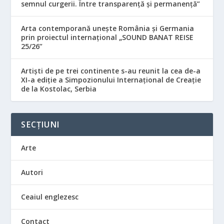
semnul curgerii. Între transparență și permanență”
Arta contemporană unește România și Germania
prin proiectul internațional „SOUND BANAT REISE
25/26”
Artiști de pe trei continente s-au reunit la cea de-a
XI-a ediție a Simpozionului Internațional de Creație
de la Kostolac, Serbia
SECȚIUNI
Arte
Autori
Ceaiul englezesc
Contact