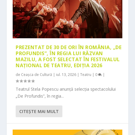
PREZENTAT DE 30 DE ORI ÎN ROMÂNIA, „DE
PROFUNDIS”, ÎN REGIA LUI RĂZVAN
MAZILU, A FOST SELECTAT ÎN FESTIVALUL
NAȚIONAL DE TEATRU, EDIȚIA 2026
de
Ceașca de Cultură
|
iul. 13, 2026
|
Teatru
|
0
|
Teatrul Stela Popescu anunță selecția spectacolului
„De Profundis”, în regia...
CITEŞTE MAI MULT