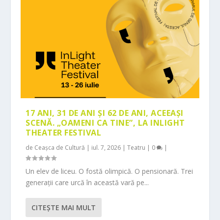
17 ANI, 31 DE ANI ȘI 62 DE ANI, ACEEAȘI
SCENĂ. „OAMENI CA TINE”, LA INLIGHT
THEATER FESTIVAL
de
Ceașca de Cultură
|
iul. 7, 2026
|
Teatru
|
0
|
Un elev de liceu. O fostă olimpică. O pensionară. Trei
generații care urcă în această vară pe...
CITEŞTE MAI MULT