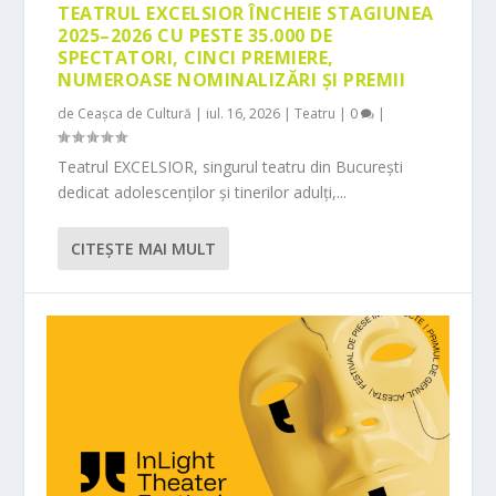
TEATRUL EXCELSIOR ÎNCHEIE STAGIUNEA
2025–2026 CU PESTE 35.000 DE
SPECTATORI, CINCI PREMIERE,
NUMEROASE NOMINALIZĂRI ȘI PREMII
de
Ceașca de Cultură
|
iul. 16, 2026
|
Teatru
|
0
|
Teatrul EXCELSIOR, singurul teatru din București
dedicat adolescenților și tinerilor adulți,...
CITEŞTE MAI MULT