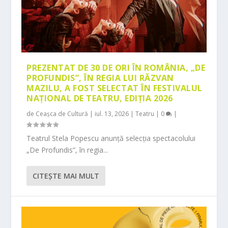
PREZENTAT DE 30 DE ORI ÎN ROMÂNIA, „DE
PROFUNDIS”, ÎN REGIA LUI RĂZVAN
MAZILU, A FOST SELECTAT ÎN FESTIVALUL
NAȚIONAL DE TEATRU, EDIȚIA 2026
de
Ceașca de Cultură
|
iul. 13, 2026
|
Teatru
|
0
|
Teatrul Stela Popescu anunță selecția spectacolului
„De Profundis”, în regia...
CITEŞTE MAI MULT