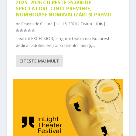
2025–2026 CU PESTE 35.000 DE
SPECTATORI, CINCI PREMIERE,
NUMEROASE NOMINALIZĂRI ȘI PREMII
de
Ceașca de Cultură
|
iul. 16, 2026
|
Teatru
|
0
|
Teatrul EXCELSIOR, singurul teatru din București
dedicat adolescenților și tinerilor adulți,...
CITEŞTE MAI MULT