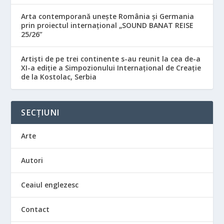
Arta contemporană unește România și Germania
prin proiectul internațional „SOUND BANAT REISE
25/26”
Artiști de pe trei continente s-au reunit la cea de-a
XI-a ediție a Simpozionului Internațional de Creație
de la Kostolac, Serbia
SECȚIUNI
Arte
Autori
Ceaiul englezesc
Contact