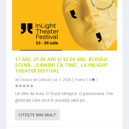
17 ANI, 31 DE ANI ȘI 62 DE ANI, ACEEAȘI
SCENĂ. „OAMENI CA TINE”, LA INLIGHT
THEATER FESTIVAL
de
Ceașca de Cultură
|
iul. 7, 2026
|
Teatru
|
0
|
Un elev de liceu. O fostă olimpică. O pensionară. Trei
generații care urcă în această vară pe...
CITEŞTE MAI MULT