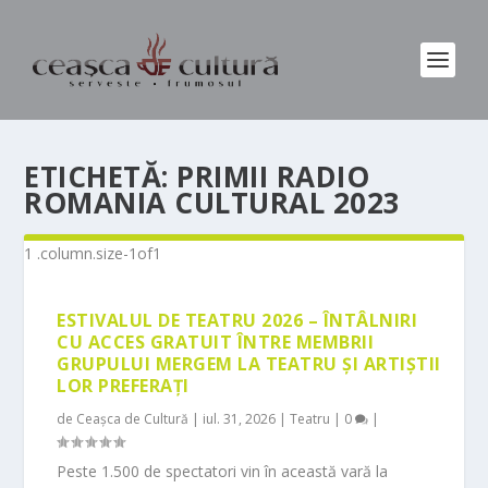
ETICHETĂ:
PRIMII RADIO
ROMANIA CULTURAL 2023
ESTIVALUL DE TEATRU 2026 – ÎNTÂLNIRI
CU ACCES GRATUIT ÎNTRE MEMBRII
GRUPULUI MERGEM LA TEATRU ȘI ARTIȘTII
LOR PREFERAȚI
de
Ceașca de Cultură
|
iul. 31, 2026
|
Teatru
|
0
|
Peste 1.500 de spectatori vin în această vară la