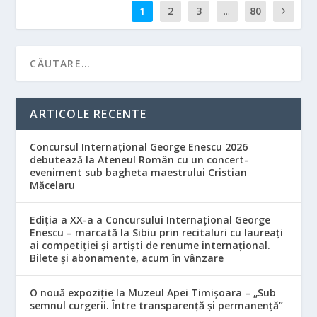
1
2
3
...
80
ARTICOLE RECENTE
Concursul Internațional George Enescu 2026
debutează la Ateneul Român cu un concert-
eveniment sub bagheta maestrului Cristian
Măcelaru
Ediția a XX-a a Concursului Internațional George
Enescu – marcată la Sibiu prin recitaluri cu laureați
ai competiției și artiști de renume internațional.
Bilete și abonamente, acum în vânzare
O nouă expoziție la Muzeul Apei Timișoara – „Sub
semnul curgerii. Între transparență și permanență”