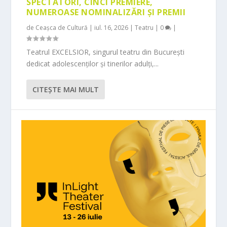
SPECTATORI, CINCI PREMIERE,
NUMEROASE NOMINALIZĂRI ȘI PREMII
de
Ceașca de Cultură
|
iul. 16, 2026
|
Teatru
|
0
|
Teatrul EXCELSIOR, singurul teatru din București
dedicat adolescenților și tinerilor adulți,...
CITEŞTE MAI MULT