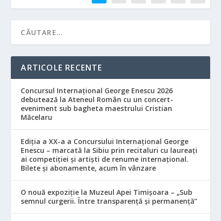
ARTICOLE RECENTE
Concursul Internațional George Enescu 2026
debutează la Ateneul Român cu un concert-
eveniment sub bagheta maestrului Cristian
Măcelaru
Ediția a XX-a a Concursului Internațional George
Enescu – marcată la Sibiu prin recitaluri cu laureați
ai competiției și artiști de renume internațional.
Bilete și abonamente, acum în vânzare
O nouă expoziție la Muzeul Apei Timișoara – „Sub
semnul curgerii. Între transparență și permanență”