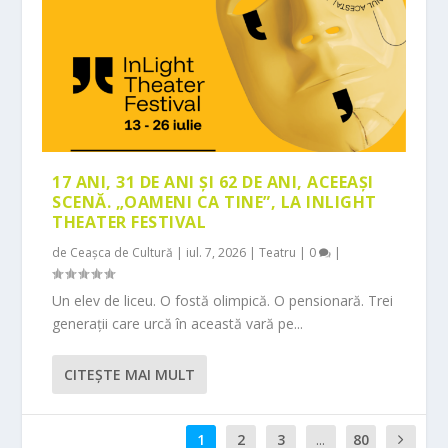
17 ANI, 31 DE ANI ȘI 62 DE ANI, ACEEAȘI
SCENĂ. „OAMENI CA TINE”, LA INLIGHT
THEATER FESTIVAL
de
Ceașca de Cultură
|
iul. 7, 2026
|
Teatru
|
0
|
Un elev de liceu. O fostă olimpică. O pensionară. Trei
generații care urcă în această vară pe...
CITEŞTE MAI MULT
1
2
3
...
80