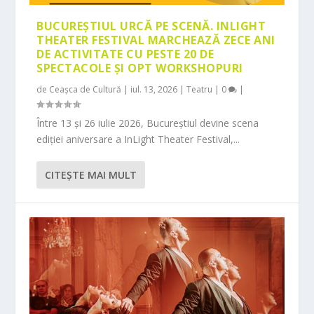
BUCUREȘTIUL URCĂ PE SCENĂ. INLIGHT
THEATER FESTIVAL MARCHEAZĂ ZECE ANI
DE ACTIVITATE CU PESTE 20 DE
SPECTACOLE ȘI OPT WORKSHOPURI
de
Ceașca de Cultură
|
iul. 13, 2026
|
Teatru
|
0
|
Între 13 și 26 iulie 2026, Bucureștiul devine scena
ediției aniversare a InLight Theater Festival,...
CITEŞTE MAI MULT