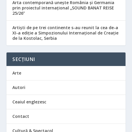
Arta contemporană unește România și Germania
prin proiectul internațional „SOUND BANAT REISE
25/26”
Artiști de pe trei continente s-au reunit la cea de-a
XI-a ediție a Simpozionului Internațional de Creație
de la Kostolac, Serbia
SECȚIUNI
Arte
Autori
Ceaiul englezesc
Contact
Cultură & Spectacol