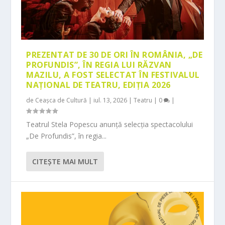
PREZENTAT DE 30 DE ORI ÎN ROMÂNIA, „DE
PROFUNDIS”, ÎN REGIA LUI RĂZVAN
MAZILU, A FOST SELECTAT ÎN FESTIVALUL
NAȚIONAL DE TEATRU, EDIȚIA 2026
de
Ceașca de Cultură
|
iul. 13, 2026
|
Teatru
|
0
|
Teatrul Stela Popescu anunță selecția spectacolului
„De Profundis”, în regia...
CITEŞTE MAI MULT