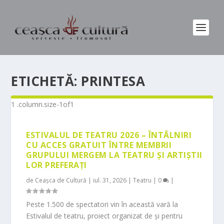
ETICHETĂ:
PRINTESA
ESTIVALUL DE TEATRU 2026 – ÎNTÂLNIRI
CU ACCES GRATUIT ÎNTRE MEMBRII
GRUPULUI MERGEM LA TEATRU ȘI ARTIȘTII
LOR PREFERAȚI
de
Ceașca de Cultură
|
iul. 31, 2026
|
Teatru
|
0
|
Peste 1.500 de spectatori vin în această vară la
Estivalul de teatru, proiect organizat de și pentru