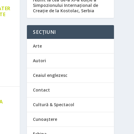
Simpozionului Internațional de
ATER
Creație de la Kostolac, Serbia
TE
SECȚIUNI
Arte
Autori
Ceaiul englezesc
Contact
 A
Cultură & Spectacol
E
Cunoaștere
Echipa