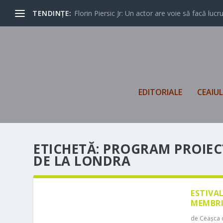
TENDINȚE:
Florin Piersic Jr: Un actor are voie să facă lucrur
EDITORIALE
CEAIU
ETICHETĂ:
PROGRAM PROIECȚ
DE LA LONDRA
ESTIVA
MEMBRI
de
Ceașca 