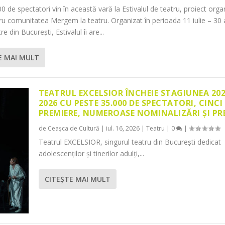
0 de spectatori vin în această vară la Estivalul de teatru, proiect orga
tru comunitatea Mergem la teatru. Organizat în perioada 11 iulie – 30 
re din București, Estivalul îi are...
E MAI MULT
TEATRUL EXCELSIOR ÎNCHEIE STAGIUNEA 20
2026 CU PESTE 35.000 DE SPECTATORI, CINCI
PREMIERE, NUMEROASE NOMINALIZĂRI ȘI PR
de
Ceașca de Cultură
|
iul. 16, 2026
|
Teatru
|
0
|
Teatrul EXCELSIOR, singurul teatru din București dedicat
adolescenților și tinerilor adulți,...
CITEŞTE MAI MULT