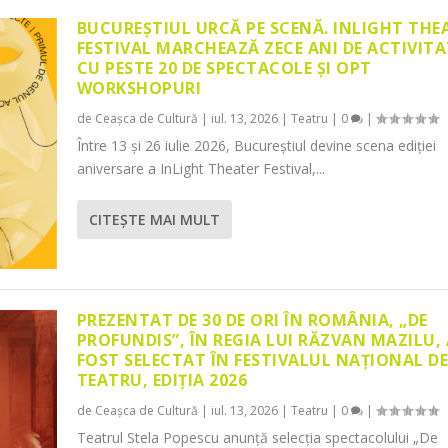
BUCUREȘTIUL URCĂ PE SCENĂ. INLIGHT THE
FESTIVAL MARCHEAZĂ ZECE ANI DE ACTIVITA
CU PESTE 20 DE SPECTACOLE ȘI OPT
WORKSHOPURI
de
Ceașca de Cultură
|
iul. 13, 2026
|
Teatru
|
0
|
Între 13 și 26 iulie 2026, Bucureștiul devine scena ediției
aniversare a InLight Theater Festival,...
CITEŞTE MAI MULT
PREZENTAT DE 30 DE ORI ÎN ROMÂNIA, „DE
PROFUNDIS”, ÎN REGIA LUI RĂZVAN MAZILU,
FOST SELECTAT ÎN FESTIVALUL NAȚIONAL D
TEATRU, EDIȚIA 2026
de
Ceașca de Cultură
|
iul. 13, 2026
|
Teatru
|
0
|
Teatrul Stela Popescu anunță selecția spectacolului „De