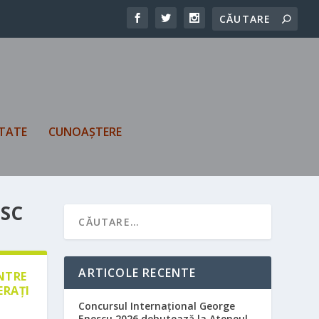
TATE
CUNOAȘTERE
ESC
ARTICOLE RECENTE
ÎNTRE
ERAȚI
Concursul Internațional George
Enescu 2026 debutează la Ateneul