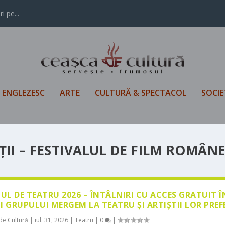
i pe...
L ENGLEZESC
ARTE
CULTURĂ & SPECTACOL
SOCIE
II – FESTIVALUL DE FILM ROMÂN
LUL DE TEATRU 2026 – ÎNTÂLNIRI CU ACCES GRATUIT 
I GRUPULUI MERGEM LA TEATRU ȘI ARTIȘTII LOR PREF
de Cultură
|
iul. 31, 2026
|
Teatru
|
0
|