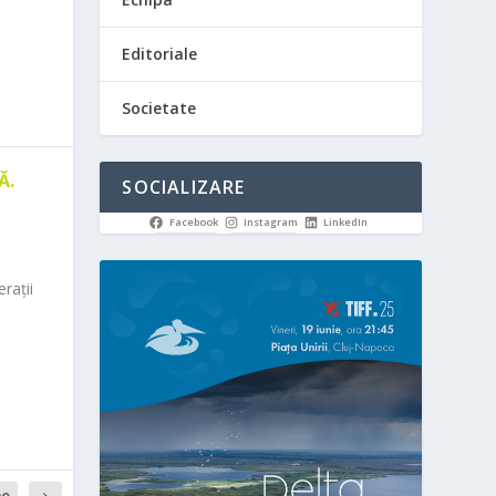
Editoriale
Societate
Ă.
SOCIALIZARE
Facebook
Instagram
LinkedIn
rații