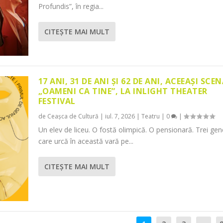
Profundis”, în regia...
CITEŞTE MAI MULT
17 ANI, 31 DE ANI ȘI 62 DE ANI, ACEEAȘI SCEN
„OAMENI CA TINE”, LA INLIGHT THEATER
FESTIVAL
de
Ceașca de Cultură
|
iul. 7, 2026
|
Teatru
|
0
|
Un elev de liceu. O fostă olimpică. O pensionară. Trei gene
care urcă în această vară pe...
CITEŞTE MAI MULT