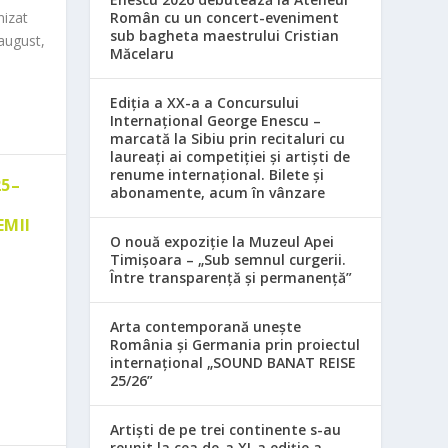
nizat
Român cu un concert-eveniment
sub bagheta maestrului Cristian
august,
Măcelaru
Ediția a XX-a a Concursului
Internațional George Enescu –
marcată la Sibiu prin recitaluri cu
laureați ai competiției și artiști de
renume internațional. Bilete și
25–
abonamente, acum în vânzare
EMII
O nouă expoziție la Muzeul Apei
Timișoara – „Sub semnul curgerii.
Între transparență și permanență”
Arta contemporană unește
România și Germania prin proiectul
internațional „SOUND BANAT REISE
25/26”
Artiști de pe trei continente s-au
reunit la cea de-a XI-a ediție a