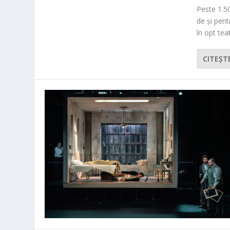
Peste 1.50
de și pen
în opt teat
CITEŞT