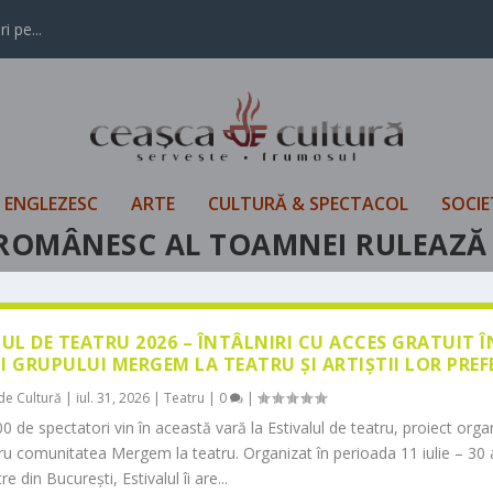
i pe...
L ENGLEZESC
ARTE
CULTURĂ & SPECTACOL
SOCIE
L ROMÂNESC AL TOAMNEI RULEAZĂ 
LUL DE TEATRU 2026 – ÎNTÂLNIRI CU ACCES GRATUIT 
I GRUPULUI MERGEM LA TEATRU ȘI ARTIȘTII LOR PREF
de Cultură
|
iul. 31, 2026
|
Teatru
|
0
|
0 de spectatori vin în această vară la Estivalul de teatru, proiect orga
tru comunitatea Mergem la teatru. Organizat în perioada 11 iulie – 30 
re din București, Estivalul îi are...