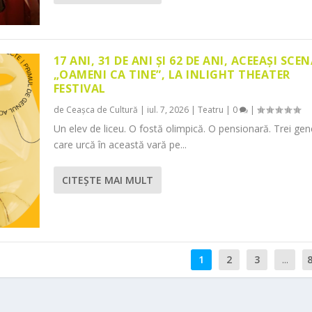
17 ANI, 31 DE ANI ȘI 62 DE ANI, ACEEAȘI SCEN
„OAMENI CA TINE”, LA INLIGHT THEATER
FESTIVAL
de
Ceașca de Cultură
|
iul. 7, 2026
|
Teatru
|
0
|
Un elev de liceu. O fostă olimpică. O pensionară. Trei gene
care urcă în această vară pe...
CITEŞTE MAI MULT
1
2
3
...