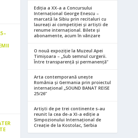
Ediția a XX-a a Concursului
Internațional George Enescu –
marcată la Sibiu prin recitaluri cu
laureați ai competiției și artiști de
renume internațional. Bilete și
25–
abonamente, acum în vânzare
EMII
O nouă expoziție la Muzeul Apei
Timișoara – „Sub semnul curgerii.
Între transparență și permanență”
Arta contemporană unește
România și Germania prin proiectul
internațional „SOUND BANAT REISE
25/26”
Artiști de pe trei continente s-au
reunit la cea de-a XI-a ediție a
Simpozionului Internațional de
ATER
Creație de la Kostolac, Serbia
TE