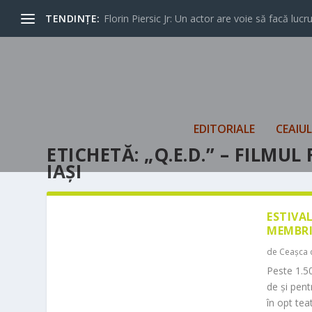
TENDINȚE:
Florin Piersic Jr: Un actor are voie să facă lucrur
EDITORIALE
CEAIU
ETICHETĂ:
„Q.E.D.” – FILMU
IAȘI
ESTIVA
MEMBRI
de
Ceașca 
Peste 1.50
de și pen
în opt teat