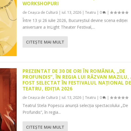
WORKSHOPURI
de
Ceașca de Cultură
|
iul. 13, 2026
|
Teatru
|
0
|
Între 13 și 26 iulie 2026, Bucureștiul devine scena ediției
aniversare a InLight Theater Festival,...
CITEŞTE MAI MULT
PREZENTAT DE 30 DE ORI ÎN ROMÂNIA, „DE
PROFUNDIS”, ÎN REGIA LUI RĂZVAN MAZILU,
FOST SELECTAT ÎN FESTIVALUL NAȚIONAL D
TEATRU, EDIȚIA 2026
de
Ceașca de Cultură
|
iul. 13, 2026
|
Teatru
|
0
|
Teatrul Stela Popescu anunță selecția spectacolului „De
Profundis”, în regia...
CITEŞTE MAI MULT