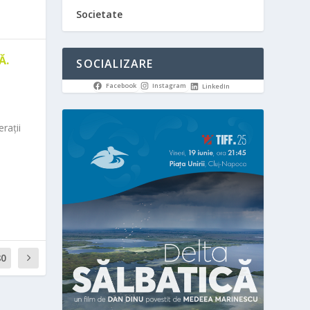
Societate
Ă.
SOCIALIZARE
Facebook
Instagram
LinkedIn
rații
80