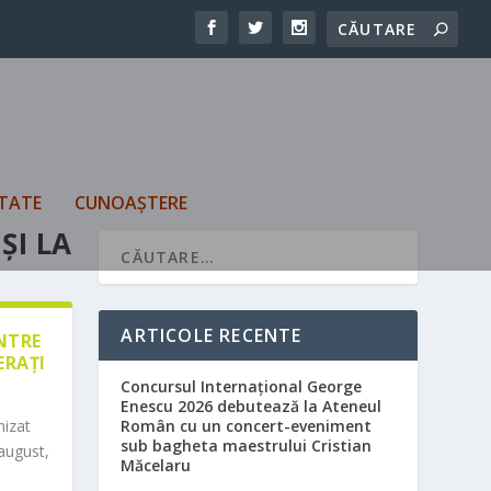
TATE
CUNOAȘTERE
ȘI LA
ARTICOLE RECENTE
ÎNTRE
ERAȚI
Concursul Internațional George
Enescu 2026 debutează la Ateneul
nizat
Român cu un concert-eveniment
sub bagheta maestrului Cristian
august,
Măcelaru