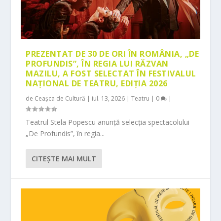
PREZENTAT DE 30 DE ORI ÎN ROMÂNIA, „DE
PROFUNDIS”, ÎN REGIA LUI RĂZVAN
MAZILU, A FOST SELECTAT ÎN FESTIVALUL
NAȚIONAL DE TEATRU, EDIȚIA 2026
de
Ceașca de Cultură
|
iul. 13, 2026
|
Teatru
|
0
|
Teatrul Stela Popescu anunță selecția spectacolului
„De Profundis”, în regia...
CITEŞTE MAI MULT