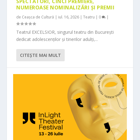
SPECTATORI, CINCI PREMIERE,
NUMEROASE NOMINALIZĂRI ȘI PREMII
de
Ceașca de Cultură
|
iul. 16, 2026
|
Teatru
|
0
|
Teatrul EXCELSIOR, singurul teatru din București
dedicat adolescenților și tinerilor adulți,...
CITEŞTE MAI MULT