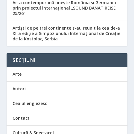
Arta contemporană unește România și Germania
prin proiectul internațional „SOUND BANAT REISE
25/26”
Artiști de pe trei continente s-au reunit la cea de-a
XI-a ediție a Simpozionului Internațional de Creație
de la Kostolac, Serbia
SECȚIUNI
Arte
Autori
Ceaiul englezesc
Contact
Cultură & Spectacol