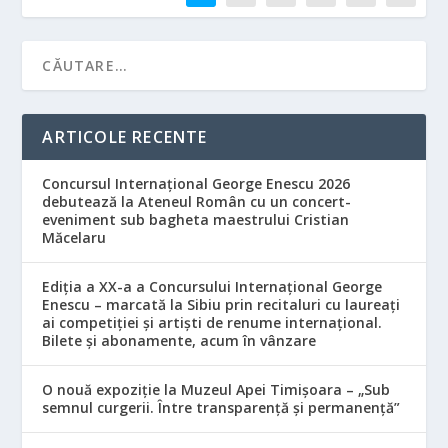
ARTICOLE RECENTE
Concursul Internațional George Enescu 2026
debutează la Ateneul Român cu un concert-
eveniment sub bagheta maestrului Cristian
Măcelaru
Ediția a XX-a a Concursului Internațional George
Enescu – marcată la Sibiu prin recitaluri cu laureați
ai competiției și artiști de renume internațional.
Bilete și abonamente, acum în vânzare
O nouă expoziție la Muzeul Apei Timișoara – „Sub
semnul curgerii. Între transparență și permanență”