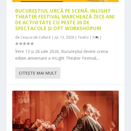
BUCUREȘTIUL URCĂ PE SCENĂ. INLIGHT
THEATER FESTIVAL MARCHEAZĂ ZECE ANI
DE ACTIVITATE CU PESTE 20 DE
SPECTACOLE ȘI OPT WORKSHOPURI
de
Ceașca de Cultură
|
iul. 13, 2026
|
Teatru
|
0
|
Între 13 și 26 iulie 2026, Bucureștiul devine scena
ediției aniversare a InLight Theater Festival,...
CITEŞTE MAI MULT