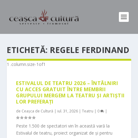
ETICHETĂ:
REGELE FERDINAND
ESTIVALUL DE TEATRU 2026 – ÎNTÂLNIRI
CU ACCES GRATUIT ÎNTRE MEMBRII
GRUPULUI MERGEM LA TEATRU ȘI ARTIȘTII
LOR PREFERAȚI
de
Ceașca de Cultură
|
iul. 31, 2026
|
Teatru
|
0
|
Peste 1.500 de spectatori vin în această vară la
Estivalul de teatru, proiect organizat de și pentru