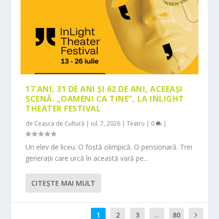
17 ANI, 31 DE ANI ȘI 62 DE ANI, ACEEAȘI
SCENĂ. „OAMENI CA TINE”, LA INLIGHT
THEATER FESTIVAL
de
Ceașca de Cultură
|
iul. 7, 2026
|
Teatru
|
0
|
Un elev de liceu. O fostă olimpică. O pensionară. Trei
generații care urcă în această vară pe...
CITEŞTE MAI MULT
1
2
3
...
80