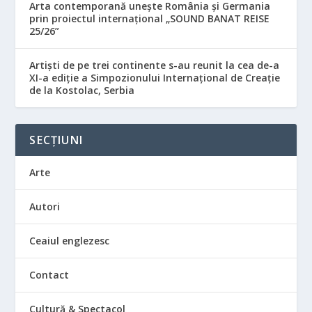
Arta contemporană unește România și Germania
prin proiectul internațional „SOUND BANAT REISE
25/26”
Artiști de pe trei continente s-au reunit la cea de-a
XI-a ediție a Simpozionului Internațional de Creație
de la Kostolac, Serbia
SECȚIUNI
Arte
Autori
Ceaiul englezesc
Contact
Cultură & Spectacol