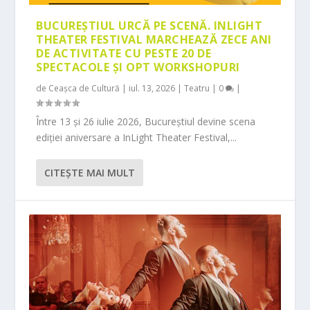
BUCUREȘTIUL URCĂ PE SCENĂ. INLIGHT
THEATER FESTIVAL MARCHEAZĂ ZECE ANI
DE ACTIVITATE CU PESTE 20 DE
SPECTACOLE ȘI OPT WORKSHOPURI
de
Ceașca de Cultură
|
iul. 13, 2026
|
Teatru
|
0
|
Între 13 și 26 iulie 2026, Bucureștiul devine scena
ediției aniversare a InLight Theater Festival,...
CITEŞTE MAI MULT