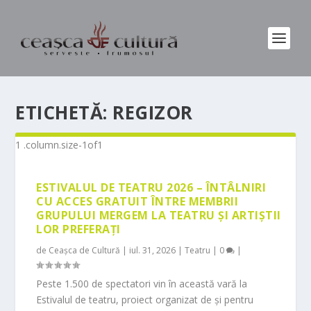
ETICHETĂ:
REGIZOR
ESTIVALUL DE TEATRU 2026 – ÎNTÂLNIRI
CU ACCES GRATUIT ÎNTRE MEMBRII
GRUPULUI MERGEM LA TEATRU ȘI ARTIȘTII
LOR PREFERAȚI
de
Ceașca de Cultură
|
iul. 31, 2026
|
Teatru
|
0
|
Peste 1.500 de spectatori vin în această vară la
Estivalul de teatru, proiect organizat de și pentru