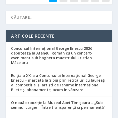
ARTICOLE RECENTE
Concursul Internațional George Enescu 2026
debutează la Ateneul Român cu un concert-
eveniment sub bagheta maestrului Cristian
Măcelaru
Ediția a XX-a a Concursului Internațional George
Enescu – marcată la Sibiu prin recitaluri cu laureați
ai competiției și artiști de renume internațional.
Bilete și abonamente, acum în vânzare
O nouă expoziție la Muzeul Apei Timișoara – „Sub
semnul curgerii. Între transparență și permanență”