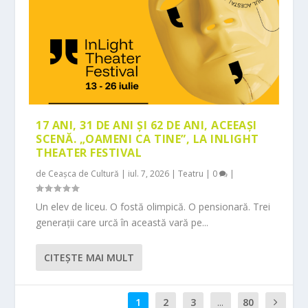
17 ANI, 31 DE ANI ȘI 62 DE ANI, ACEEAȘI
SCENĂ. „OAMENI CA TINE”, LA INLIGHT
THEATER FESTIVAL
de
Ceașca de Cultură
|
iul. 7, 2026
|
Teatru
|
0
|
Un elev de liceu. O fostă olimpică. O pensionară. Trei
generații care urcă în această vară pe...
CITEŞTE MAI MULT
1
2
3
...
80