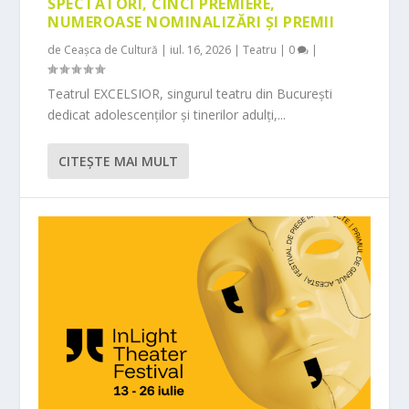
SPECTATORI, CINCI PREMIERE,
NUMEROASE NOMINALIZĂRI ȘI PREMII
de
Ceașca de Cultură
|
iul. 16, 2026
|
Teatru
|
0
|
Teatrul EXCELSIOR, singurul teatru din București
dedicat adolescenților și tinerilor adulți,...
CITEŞTE MAI MULT