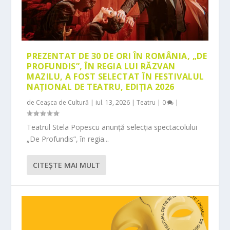
PREZENTAT DE 30 DE ORI ÎN ROMÂNIA, „DE
PROFUNDIS”, ÎN REGIA LUI RĂZVAN
MAZILU, A FOST SELECTAT ÎN FESTIVALUL
NAȚIONAL DE TEATRU, EDIȚIA 2026
de
Ceașca de Cultură
|
iul. 13, 2026
|
Teatru
|
0
|
Teatrul Stela Popescu anunță selecția spectacolului
„De Profundis”, în regia...
CITEŞTE MAI MULT