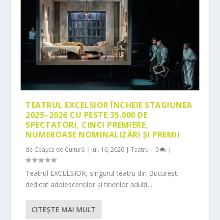
TEATRUL EXCELSIOR ÎNCHEIE STAGIUNEA
2025–2026 CU PESTE 35.000 DE
SPECTATORI, CINCI PREMIERE,
NUMEROASE NOMINALIZĂRI ȘI PREMII
de
Ceașca de Cultură
|
iul. 16, 2026
|
Teatru
|
0
|
Teatrul EXCELSIOR, singurul teatru din București
dedicat adolescenților și tinerilor adulți,...
CITEŞTE MAI MULT