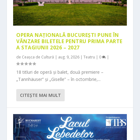
OPERA NAȚIONALĂ BUCUREȘTI PUNE ÎN
VÂNZARE BILETELE PENTRU PRIMA PARTE
A STAGIUNII 2026 – 2027
de
Ceașca de Cultură
|
aug. 9, 2026
|
Teatru
|
0
|
18 titluri de operă și balet, două premiere –
„Tannhäuser” și „Giselle” – în octombrie,...
CITEŞTE MAI MULT