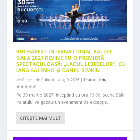
BUCHAREST INTERNATIONAL BALLET
GALA 2027 REVINE CU O PREMIERĂ
SPECTACULOASĂ: „LACUL LEBEDELOR”, CU
IANA SALENKO ȘI DANIIL SIMKIN
de
Ceașca de Cultură
|
aug. 9, 2026
|
Teatru
|
0
|
Pe 30 martie 2027, începând cu ora 19:00, scena Sălii
Palatului va găzdui un eveniment de excepție...
CITEŞTE MAI MULT