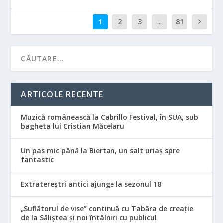
1
2
3
...
81
ARTICOLE RECENTE
Muzică românească la Cabrillo Festival, în SUA, sub
bagheta lui Cristian Măcelaru
Un pas mic până la Biertan, un salt uriaș spre
fantastic
Extratereștri antici ajunge la sezonul 18
„Suflătorul de vise” continuă cu Tabăra de creație
de la Săliștea și noi întâlniri cu publicul