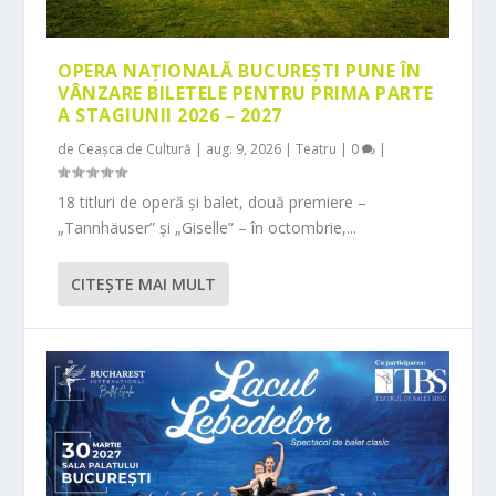
OPERA NAȚIONALĂ BUCUREȘTI PUNE ÎN
VÂNZARE BILETELE PENTRU PRIMA PARTE
A STAGIUNII 2026 – 2027
de
Ceașca de Cultură
|
aug. 9, 2026
|
Teatru
|
0
|
18 titluri de operă și balet, două premiere –
„Tannhäuser” și „Giselle” – în octombrie,...
CITEŞTE MAI MULT