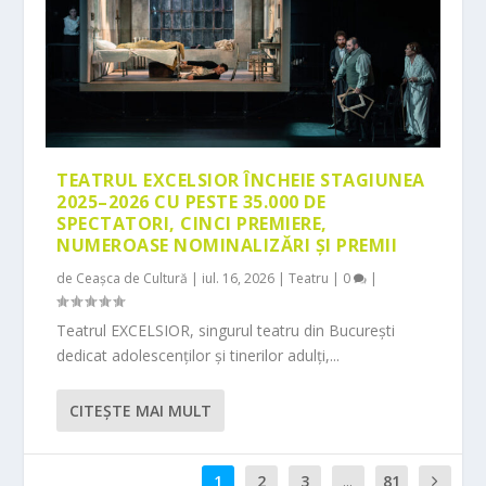
TEATRUL EXCELSIOR ÎNCHEIE STAGIUNEA
2025–2026 CU PESTE 35.000 DE
SPECTATORI, CINCI PREMIERE,
NUMEROASE NOMINALIZĂRI ȘI PREMII
de
Ceașca de Cultură
|
iul. 16, 2026
|
Teatru
|
0
|
Teatrul EXCELSIOR, singurul teatru din București
dedicat adolescenților și tinerilor adulți,...
CITEŞTE MAI MULT
1
2
3
...
81