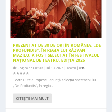
PREZENTAT DE 30 DE ORI ÎN ROMÂNIA, „DE
PROFUNDIS”, ÎN REGIA LUI RĂZVAN
MAZILU, A FOST SELECTAT ÎN FESTIVALUL
NAȚIONAL DE TEATRU, EDIȚIA 2026
de
Ceașca de Cultură
|
iul. 13, 2026
|
Teatru
|
0
|
Teatrul Stela Popescu anunță selecția spectacolului
„De Profundis”, în regia...
CITEŞTE MAI MULT