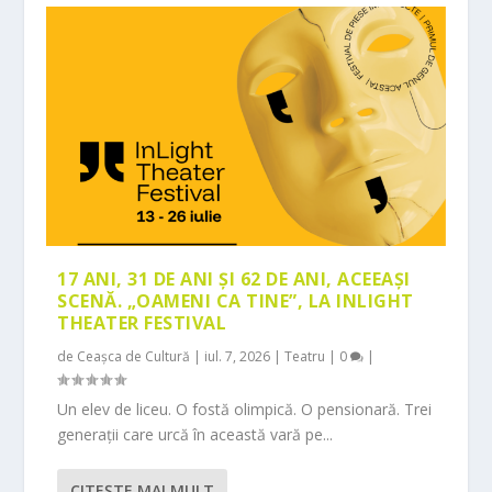
17 ANI, 31 DE ANI ȘI 62 DE ANI, ACEEAȘI
SCENĂ. „OAMENI CA TINE”, LA INLIGHT
THEATER FESTIVAL
de
Ceașca de Cultură
|
iul. 7, 2026
|
Teatru
|
0
|
Un elev de liceu. O fostă olimpică. O pensionară. Trei
generații care urcă în această vară pe...
CITEŞTE MAI MULT