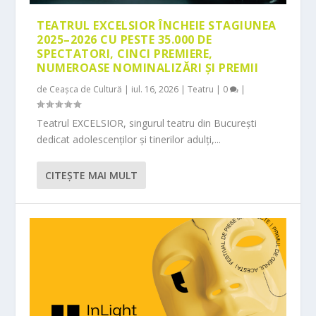
TEATRUL EXCELSIOR ÎNCHEIE STAGIUNEA
2025–2026 CU PESTE 35.000 DE
SPECTATORI, CINCI PREMIERE,
NUMEROASE NOMINALIZĂRI ȘI PREMII
de
Ceașca de Cultură
|
iul. 16, 2026
|
Teatru
|
0
|
Teatrul EXCELSIOR, singurul teatru din București
dedicat adolescenților și tinerilor adulți,...
CITEŞTE MAI MULT