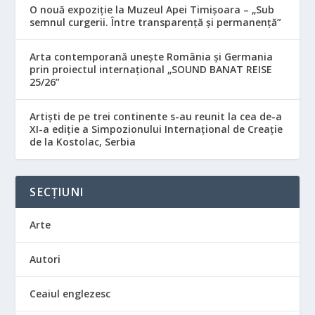
O nouă expoziție la Muzeul Apei Timișoara – „Sub
semnul curgerii. Între transparență și permanență”
Arta contemporană unește România și Germania
prin proiectul internațional „SOUND BANAT REISE
25/26”
Artiști de pe trei continente s-au reunit la cea de-a
XI-a ediție a Simpozionului Internațional de Creație
de la Kostolac, Serbia
SECȚIUNI
Arte
Autori
Ceaiul englezesc