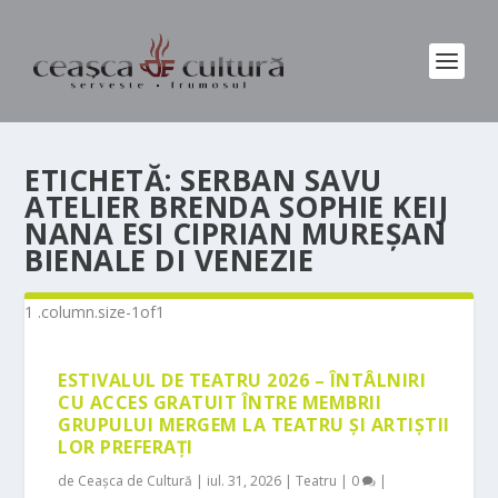
ETICHETĂ:
SERBAN SAVU
ATELIER BRENDA SOPHIE KEIJ
NANA ESI CIPRIAN MUREȘAN
BIENALE DI VENEZIE
ESTIVALUL DE TEATRU 2026 – ÎNTÂLNIRI
CU ACCES GRATUIT ÎNTRE MEMBRII
GRUPULUI MERGEM LA TEATRU ȘI ARTIȘTII
LOR PREFERAȚI
de
Ceașca de Cultură
|
iul. 31, 2026
|
Teatru
|
0
|