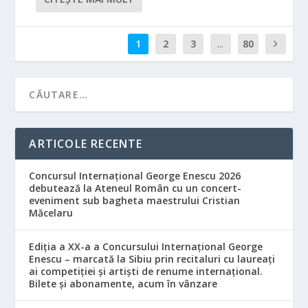
1
2
3
...
80
ARTICOLE RECENTE
Concursul Internațional George Enescu 2026
debutează la Ateneul Român cu un concert-
eveniment sub bagheta maestrului Cristian
Măcelaru
Ediția a XX-a a Concursului Internațional George
Enescu – marcată la Sibiu prin recitaluri cu laureați
ai competiției și artiști de renume internațional.
Bilete și abonamente, acum în vânzare