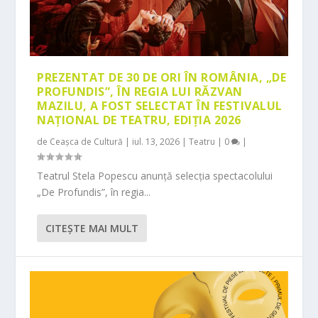
PREZENTAT DE 30 DE ORI ÎN ROMÂNIA, „DE
PROFUNDIS”, ÎN REGIA LUI RĂZVAN
MAZILU, A FOST SELECTAT ÎN FESTIVALUL
NAȚIONAL DE TEATRU, EDIȚIA 2026
de
Ceașca de Cultură
|
iul. 13, 2026
|
Teatru
|
0
|
Teatrul Stela Popescu anunță selecția spectacolului
„De Profundis”, în regia...
CITEŞTE MAI MULT