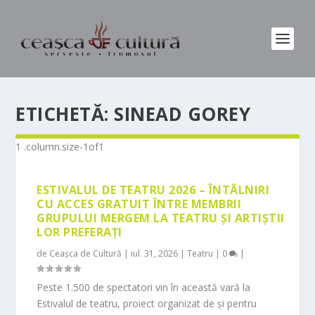
ETICHETĂ:
SINEAD GOREY
ESTIVALUL DE TEATRU 2026 – ÎNTÂLNIRI
CU ACCES GRATUIT ÎNTRE MEMBRII
GRUPULUI MERGEM LA TEATRU ȘI ARTIȘTII
LOR PREFERAȚI
de
Ceașca de Cultură
|
iul. 31, 2026
|
Teatru
|
0
|
Peste 1.500 de spectatori vin în această vară la
Estivalul de teatru, proiect organizat de și pentru