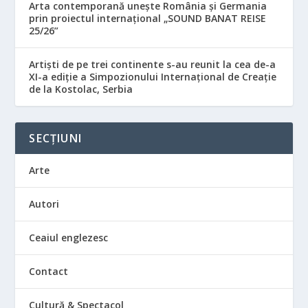
Arta contemporană unește România și Germania
prin proiectul internațional „SOUND BANAT REISE
25/26”
Artiști de pe trei continente s-au reunit la cea de-a
XI-a ediție a Simpozionului Internațional de Creație
de la Kostolac, Serbia
SECȚIUNI
Arte
Autori
Ceaiul englezesc
Contact
Cultură & Spectacol