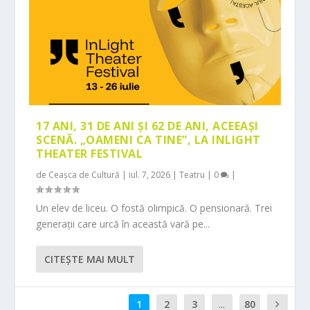
17 ANI, 31 DE ANI ȘI 62 DE ANI, ACEEAȘI
SCENĂ. „OAMENI CA TINE”, LA INLIGHT
THEATER FESTIVAL
de
Ceașca de Cultură
|
iul. 7, 2026
|
Teatru
|
0
|
Un elev de liceu. O fostă olimpică. O pensionară. Trei
generații care urcă în această vară pe...
CITEŞTE MAI MULT
1
2
3
...
80