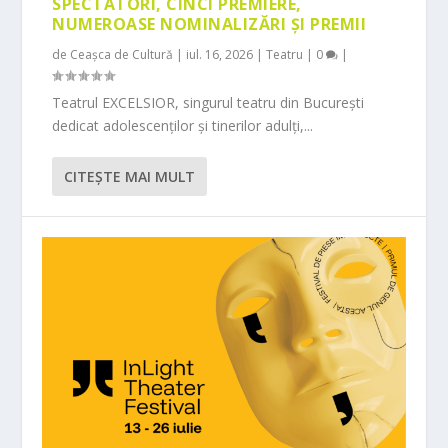
SPECTATORI, CINCI PREMIERE,
NUMEROASE NOMINALIZĂRI ȘI PREMII
de
Ceașca de Cultură
|
iul. 16, 2026
|
Teatru
|
0
|
Teatrul EXCELSIOR, singurul teatru din București
dedicat adolescenților și tinerilor adulți,...
CITEŞTE MAI MULT