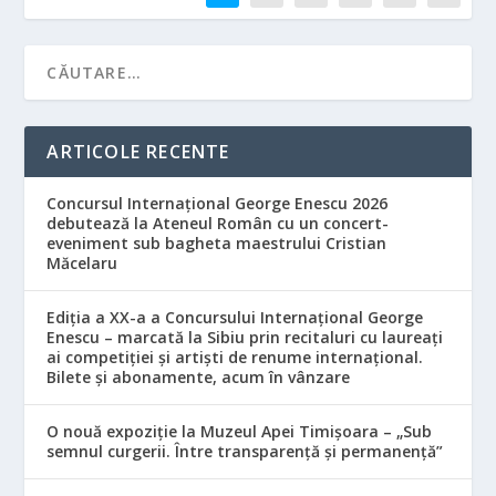
ARTICOLE RECENTE
Concursul Internațional George Enescu 2026
debutează la Ateneul Român cu un concert-
eveniment sub bagheta maestrului Cristian
Măcelaru
Ediția a XX-a a Concursului Internațional George
Enescu – marcată la Sibiu prin recitaluri cu laureați
ai competiției și artiști de renume internațional.
Bilete și abonamente, acum în vânzare
O nouă expoziție la Muzeul Apei Timișoara – „Sub
semnul curgerii. Între transparență și permanență”