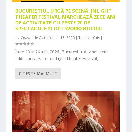
BUCUREȘTIUL URCĂ PE SCENĂ. INLIGHT
THEATER FESTIVAL MARCHEAZĂ ZECE ANI
DE ACTIVITATE CU PESTE 20 DE
SPECTACOLE ȘI OPT WORKSHOPURI
de
Ceașca de Cultură
|
iul. 13, 2026
|
Teatru
|
0
|
Între 13 și 26 iulie 2026, Bucureștiul devine scena
ediției aniversare a InLight Theater Festival,...
CITEŞTE MAI MULT