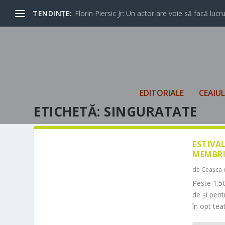
TENDINȚE:
Florin Piersic Jr: Un actor are voie să facă lucrur
EDITORIALE
CEAIU
ETICHETĂ:
SINGURATATE
ESTIVA
MEMBRI
de
Ceașca 
Peste 1.50
de și pen
în opt teat