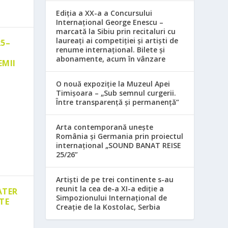
Ediția a XX-a a Concursului
Internațional George Enescu –
marcată la Sibiu prin recitaluri cu
laureați ai competiției și artiști de
25–
renume internațional. Bilete și
abonamente, acum în vânzare
EMII
O nouă expoziție la Muzeul Apei
Timișoara – „Sub semnul curgerii.
Între transparență și permanență”
Arta contemporană unește
România și Germania prin proiectul
internațional „SOUND BANAT REISE
25/26”
Artiști de pe trei continente s-au
reunit la cea de-a XI-a ediție a
ATER
Simpozionului Internațional de
TE
Creație de la Kostolac, Serbia