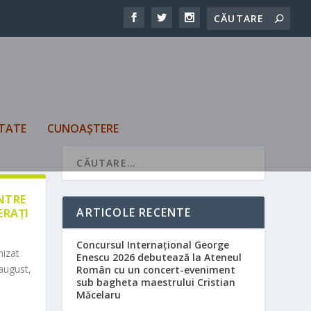
TATE
CUNOAȘTERE
ÎNTRE
ARTICOLE RECENTE
ERAȚI
Concursul Internațional George
nizat
Enescu 2026 debutează la Ateneul
august,
Român cu un concert-eveniment
sub bagheta maestrului Cristian
Măcelaru