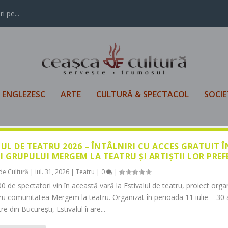
i pe...
L ENGLEZESC
ARTE
CULTURĂ & SPECTACOL
SOCIE
LUL DE TEATRU 2026 – ÎNTÂLNIRI CU ACCES GRATUIT 
I GRUPULUI MERGEM LA TEATRU ȘI ARTIȘTII LOR PREF
de Cultură
|
iul. 31, 2026
|
Teatru
|
0
|
0 de spectatori vin în această vară la Estivalul de teatru, proiect orga
tru comunitatea Mergem la teatru. Organizat în perioada 11 iulie – 30 
re din București, Estivalul îi are...