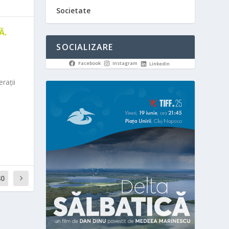
Societate
Ă.
SOCIALIZARE
Facebook
Instagram
LinkedIn
rații
80