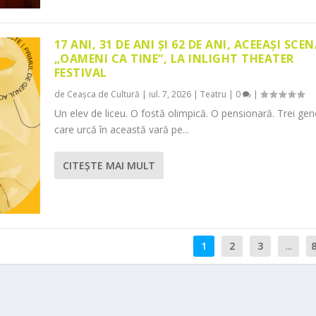
17 ANI, 31 DE ANI ȘI 62 DE ANI, ACEEAȘI SCEN
„OAMENI CA TINE”, LA INLIGHT THEATER
FESTIVAL
de
Ceașca de Cultură
|
iul. 7, 2026
|
Teatru
|
0
|
Un elev de liceu. O fostă olimpică. O pensionară. Trei gene
care urcă în această vară pe...
CITEŞTE MAI MULT
1
2
3
...