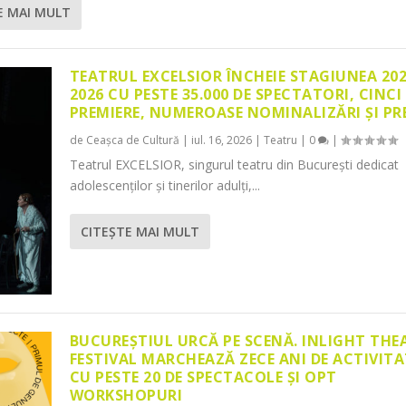
E MAI MULT
TEATRUL EXCELSIOR ÎNCHEIE STAGIUNEA 20
2026 CU PESTE 35.000 DE SPECTATORI, CINCI
PREMIERE, NUMEROASE NOMINALIZĂRI ȘI PR
de
Ceașca de Cultură
|
iul. 16, 2026
|
Teatru
|
0
|
Teatrul EXCELSIOR, singurul teatru din București dedicat
adolescenților și tinerilor adulți,...
CITEŞTE MAI MULT
BUCUREȘTIUL URCĂ PE SCENĂ. INLIGHT THE
FESTIVAL MARCHEAZĂ ZECE ANI DE ACTIVITA
CU PESTE 20 DE SPECTACOLE ȘI OPT
WORKSHOPURI