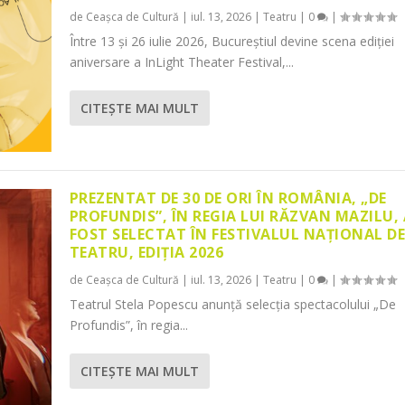
de
Ceașca de Cultură
|
iul. 13, 2026
|
Teatru
|
0
|
Între 13 și 26 iulie 2026, Bucureștiul devine scena ediției
aniversare a InLight Theater Festival,...
CITEŞTE MAI MULT
PREZENTAT DE 30 DE ORI ÎN ROMÂNIA, „DE
PROFUNDIS”, ÎN REGIA LUI RĂZVAN MAZILU,
FOST SELECTAT ÎN FESTIVALUL NAȚIONAL D
TEATRU, EDIȚIA 2026
de
Ceașca de Cultură
|
iul. 13, 2026
|
Teatru
|
0
|
Teatrul Stela Popescu anunță selecția spectacolului „De
Profundis”, în regia...
CITEŞTE MAI MULT