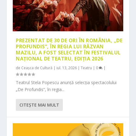
PREZENTAT DE 30 DE ORI ÎN ROMÂNIA, „DE
PROFUNDIS”, ÎN REGIA LUI RĂZVAN
MAZILU, A FOST SELECTAT ÎN FESTIVALUL
NAȚIONAL DE TEATRU, EDIȚIA 2026
de
Ceașca de Cultură
|
iul. 13, 2026
|
Teatru
|
0
|
Teatrul Stela Popescu anunță selecția spectacolului
„De Profundis”, în regia...
CITEŞTE MAI MULT