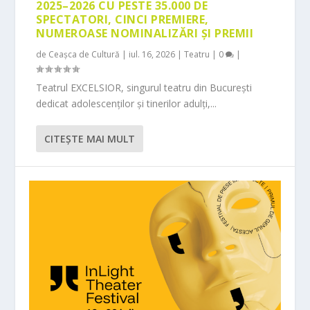
2025–2026 CU PESTE 35.000 DE
SPECTATORI, CINCI PREMIERE,
NUMEROASE NOMINALIZĂRI ȘI PREMII
de
Ceașca de Cultură
|
iul. 16, 2026
|
Teatru
|
0
|
Teatrul EXCELSIOR, singurul teatru din București
dedicat adolescenților și tinerilor adulți,...
CITEŞTE MAI MULT