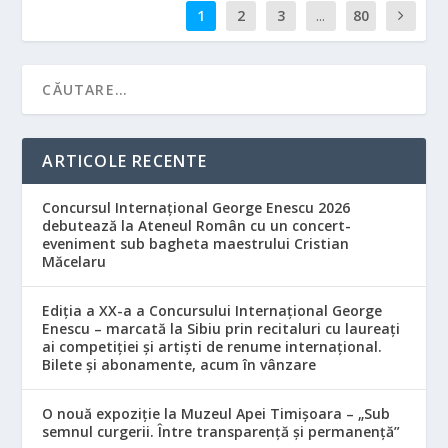
1
2
3
...
80
ARTICOLE RECENTE
Concursul Internațional George Enescu 2026
debutează la Ateneul Român cu un concert-
eveniment sub bagheta maestrului Cristian
Măcelaru
Ediția a XX-a a Concursului Internațional George
Enescu – marcată la Sibiu prin recitaluri cu laureați
ai competiției și artiști de renume internațional.
Bilete și abonamente, acum în vânzare
O nouă expoziție la Muzeul Apei Timișoara – „Sub
semnul curgerii. Între transparență și permanență”