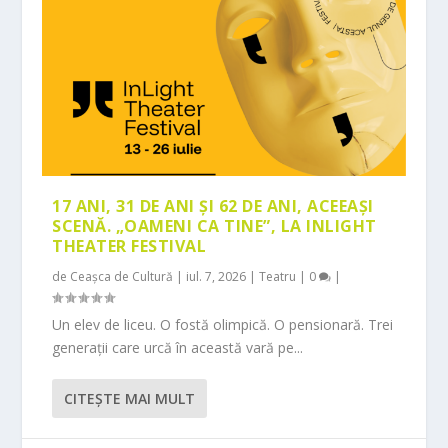
17 ANI, 31 DE ANI ȘI 62 DE ANI, ACEEAȘI
SCENĂ. „OAMENI CA TINE”, LA INLIGHT
THEATER FESTIVAL
de
Ceașca de Cultură
|
iul. 7, 2026
|
Teatru
|
0
|
Un elev de liceu. O fostă olimpică. O pensionară. Trei
generații care urcă în această vară pe...
CITEŞTE MAI MULT