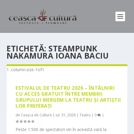
ETICHETĂ:
STEAMPUNK
NAKAMURA IOANA BACIU
ESTIVALUL DE TEATRU 2026 – ÎNTÂLNIRI
CU ACCES GRATUIT ÎNTRE MEMBRII
GRUPULUI MERGEM LA TEATRU ȘI ARTIȘTII
LOR PREFERAȚI
de
Ceașca de Cultură
|
iul. 31, 2026
|
Teatru
|
0
|
Peste 1.500 de spectatori vin în această vară la