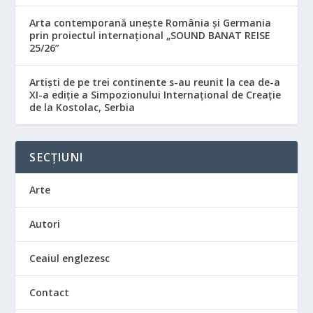
Arta contemporană unește România și Germania
prin proiectul internațional „SOUND BANAT REISE
25/26”
Artiști de pe trei continente s-au reunit la cea de-a
XI-a ediție a Simpozionului Internațional de Creație
de la Kostolac, Serbia
SECȚIUNI
Arte
Autori
Ceaiul englezesc
Contact