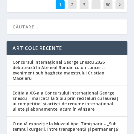
1
2
3
...
80
ARTICOLE RECENTE
Concursul Internațional George Enescu 2026
debutează la Ateneul Român cu un concert-
eveniment sub bagheta maestrului Cristian
Măcelaru
Ediția a XX-a a Concursului Internațional George
Enescu – marcată la Sibiu prin recitaluri cu laureați
ai competiției și artiști de renume internațional.
Bilete și abonamente, acum în vânzare
O nouă expoziție la Muzeul Apei Timișoara – „Sub
semnul curgerii. Între transparență și permanență”