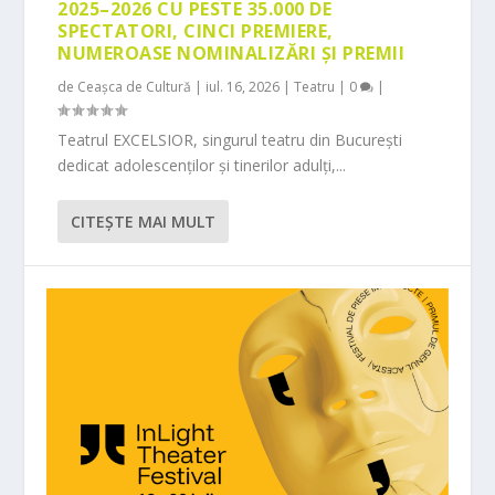
2025–2026 CU PESTE 35.000 DE
SPECTATORI, CINCI PREMIERE,
NUMEROASE NOMINALIZĂRI ȘI PREMII
de
Ceașca de Cultură
|
iul. 16, 2026
|
Teatru
|
0
|
Teatrul EXCELSIOR, singurul teatru din București
dedicat adolescenților și tinerilor adulți,...
CITEŞTE MAI MULT