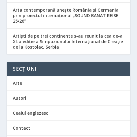
Arta contemporană unește România și Germania
prin proiectul internațional „SOUND BANAT REISE
25/26”
Artiști de pe trei continente s-au reunit la cea de-a
XI-a ediție a Simpozionului Internațional de Creație
de la Kostolac, Serbia
SECȚIUNI
Arte
Autori
Ceaiul englezesc
Contact