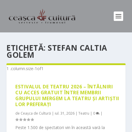
ETICHETĂ:
STEFAN CALTIA
GOLEM
ESTIVALUL DE TEATRU 2026 – ÎNTÂLNIRI
CU ACCES GRATUIT ÎNTRE MEMBRII
GRUPULUI MERGEM LA TEATRU ȘI ARTIȘTII
LOR PREFERAȚI
de
Ceașca de Cultură
|
iul. 31, 2026
|
Teatru
|
0
|
Peste 1.500 de spectatori vin în această vară la