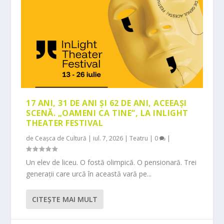
17 ANI, 31 DE ANI ȘI 62 DE ANI, ACEEAȘI
SCENĂ. „OAMENI CA TINE”, LA INLIGHT
THEATER FESTIVAL
de
Ceașca de Cultură
|
iul. 7, 2026
|
Teatru
|
0
|
Un elev de liceu. O fostă olimpică. O pensionară. Trei
generații care urcă în această vară pe...
CITEŞTE MAI MULT