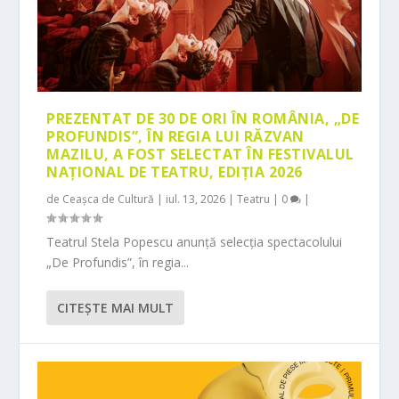
PREZENTAT DE 30 DE ORI ÎN ROMÂNIA, „DE
PROFUNDIS”, ÎN REGIA LUI RĂZVAN
MAZILU, A FOST SELECTAT ÎN FESTIVALUL
NAȚIONAL DE TEATRU, EDIȚIA 2026
de
Ceașca de Cultură
|
iul. 13, 2026
|
Teatru
|
0
|
Teatrul Stela Popescu anunță selecția spectacolului
„De Profundis”, în regia...
CITEŞTE MAI MULT