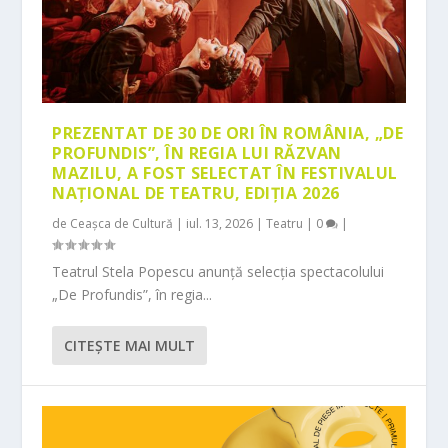
PREZENTAT DE 30 DE ORI ÎN ROMÂNIA, „DE
PROFUNDIS”, ÎN REGIA LUI RĂZVAN
MAZILU, A FOST SELECTAT ÎN FESTIVALUL
NAȚIONAL DE TEATRU, EDIȚIA 2026
de
Ceașca de Cultură
|
iul. 13, 2026
|
Teatru
|
0
|
Teatrul Stela Popescu anunță selecția spectacolului
„De Profundis”, în regia...
CITEŞTE MAI MULT