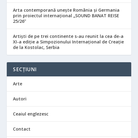
Arta contemporană unește România și Germania
prin proiectul internațional „SOUND BANAT REISE
25/26”
Artiști de pe trei continente s-au reunit la cea de-a
XI-a ediție a Simpozionului Internațional de Creație
de la Kostolac, Serbia
SECȚIUNI
Arte
Autori
Ceaiul englezesc
Contact