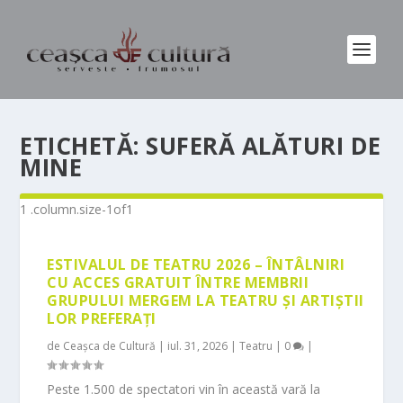
ETICHETĂ:
SUFERĂ ALĂTURI DE
MINE
ESTIVALUL DE TEATRU 2026 – ÎNTÂLNIRI
CU ACCES GRATUIT ÎNTRE MEMBRII
GRUPULUI MERGEM LA TEATRU ȘI ARTIȘTII
LOR PREFERAȚI
de
Ceașca de Cultură
|
iul. 31, 2026
|
Teatru
|
0
|
Peste 1.500 de spectatori vin în această vară la