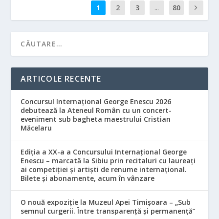
1
2
3
...
80
ARTICOLE RECENTE
Concursul Internațional George Enescu 2026
debutează la Ateneul Român cu un concert-
eveniment sub bagheta maestrului Cristian
Măcelaru
Ediția a XX-a a Concursului Internațional George
Enescu – marcată la Sibiu prin recitaluri cu laureați
ai competiției și artiști de renume internațional.
Bilete și abonamente, acum în vânzare
O nouă expoziție la Muzeul Apei Timișoara – „Sub
semnul curgerii. Între transparență și permanență”