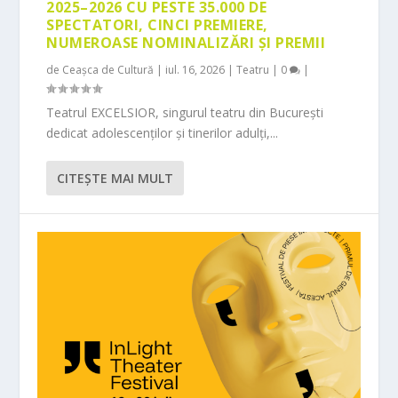
2025–2026 CU PESTE 35.000 DE
SPECTATORI, CINCI PREMIERE,
NUMEROASE NOMINALIZĂRI ȘI PREMII
de
Ceașca de Cultură
|
iul. 16, 2026
|
Teatru
|
0
|
Teatrul EXCELSIOR, singurul teatru din București
dedicat adolescenților și tinerilor adulți,...
CITEŞTE MAI MULT