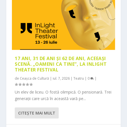
17 ANI, 31 DE ANI ȘI 62 DE ANI, ACEEAȘI
SCENĂ. „OAMENI CA TINE”, LA INLIGHT
THEATER FESTIVAL
de
Ceașca de Cultură
|
iul. 7, 2026
|
Teatru
|
0
|
Un elev de liceu. O fostă olimpică. O pensionară. Trei
generații care urcă în această vară pe...
CITEŞTE MAI MULT