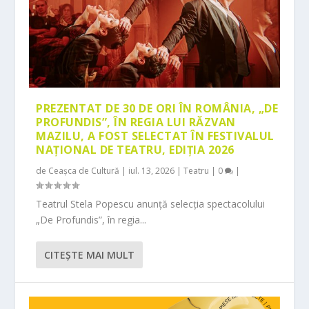
PREZENTAT DE 30 DE ORI ÎN ROMÂNIA, „DE
PROFUNDIS”, ÎN REGIA LUI RĂZVAN
MAZILU, A FOST SELECTAT ÎN FESTIVALUL
NAȚIONAL DE TEATRU, EDIȚIA 2026
de
Ceașca de Cultură
|
iul. 13, 2026
|
Teatru
|
0
|
Teatrul Stela Popescu anunță selecția spectacolului
„De Profundis”, în regia...
CITEŞTE MAI MULT