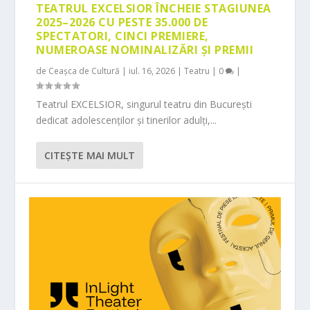
TEATRUL EXCELSIOR ÎNCHEIE STAGIUNEA
2025–2026 CU PESTE 35.000 DE
SPECTATORI, CINCI PREMIERE,
NUMEROASE NOMINALIZĂRI ȘI PREMII
de
Ceașca de Cultură
|
iul. 16, 2026
|
Teatru
|
0
|
Teatrul EXCELSIOR, singurul teatru din București
dedicat adolescenților și tinerilor adulți,...
CITEŞTE MAI MULT