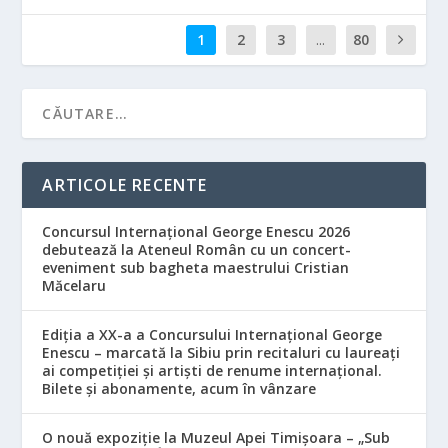
1
2
3
...
80
ARTICOLE RECENTE
Concursul Internațional George Enescu 2026
debutează la Ateneul Român cu un concert-
eveniment sub bagheta maestrului Cristian
Măcelaru
Ediția a XX-a a Concursului Internațional George
Enescu – marcată la Sibiu prin recitaluri cu laureați
ai competiției și artiști de renume internațional.
Bilete și abonamente, acum în vânzare
O nouă expoziție la Muzeul Apei Timișoara – „Sub