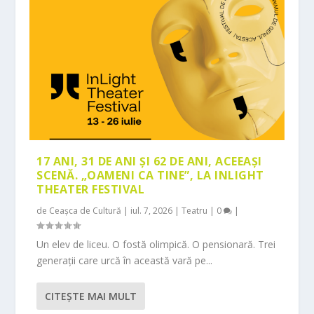
17 ANI, 31 DE ANI ȘI 62 DE ANI, ACEEAȘI
SCENĂ. „OAMENI CA TINE”, LA INLIGHT
THEATER FESTIVAL
de
Ceașca de Cultură
|
iul. 7, 2026
|
Teatru
|
0
|
Un elev de liceu. O fostă olimpică. O pensionară. Trei
generații care urcă în această vară pe...
CITEŞTE MAI MULT