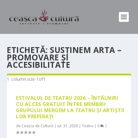
ETICHETĂ:
SUSȚINEM ARTA –
PROMOVARE ȘI
ACCESIBILITATE
ESTIVALUL DE TEATRU 2026 – ÎNTÂLNIRI
CU ACCES GRATUIT ÎNTRE MEMBRII
GRUPULUI MERGEM LA TEATRU ȘI ARTIȘTII
LOR PREFERAȚI
de
Ceașca de Cultură
|
iul. 31, 2026
|
Teatru
|
0
|