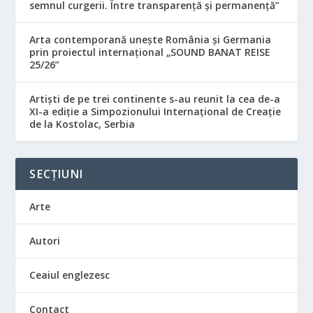
semnul curgerii. Între transparență și permanență”
Arta contemporană unește România și Germania
prin proiectul internațional „SOUND BANAT REISE
25/26”
Artiști de pe trei continente s-au reunit la cea de-a
XI-a ediție a Simpozionului Internațional de Creație
de la Kostolac, Serbia
SECȚIUNI
Arte
Autori
Ceaiul englezesc
Contact