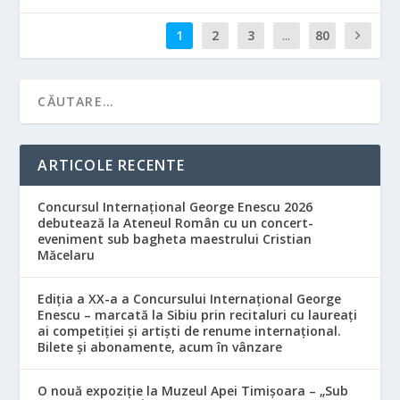
1
2
3
...
80
ARTICOLE RECENTE
Concursul Internațional George Enescu 2026
debutează la Ateneul Român cu un concert-
eveniment sub bagheta maestrului Cristian
Măcelaru
Ediția a XX-a a Concursului Internațional George
Enescu – marcată la Sibiu prin recitaluri cu laureați
ai competiției și artiști de renume internațional.
Bilete și abonamente, acum în vânzare
O nouă expoziție la Muzeul Apei Timișoara – „Sub