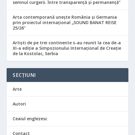
semnul curgerii. Între transparență și permanență”
Arta contemporană unește România și Germania
prin proiectul internațional „SOUND BANAT REISE
25/26”
Artiști de pe trei continente s-au reunit la cea de-a
XI-a ediție a Simpozionului Internațional de Creație
de la Kostolac, Serbia
SECȚIUNI
Arte
Autori
Ceaiul englezesc
Contact