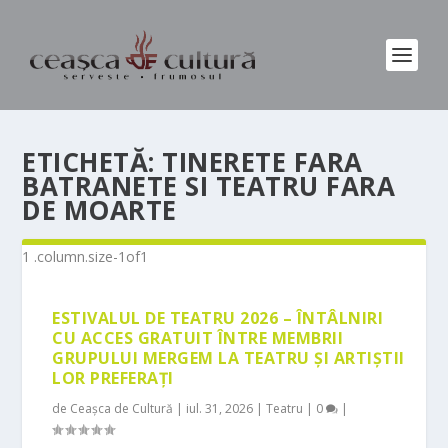
ETICHETĂ:
TINERETE FARA
BATRANETE SI TEATRU FARA
DE MOARTE
ESTIVALUL DE TEATRU 2026 – ÎNTÂLNIRI
CU ACCES GRATUIT ÎNTRE MEMBRII
GRUPULUI MERGEM LA TEATRU ȘI ARTIȘTII
LOR PREFERAȚI
de
Ceașca de Cultură
|
iul. 31, 2026
|
Teatru
|
0
|