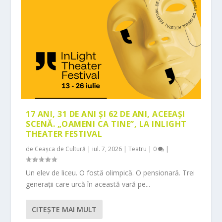
17 ANI, 31 DE ANI ȘI 62 DE ANI, ACEEAȘI
SCENĂ. „OAMENI CA TINE”, LA INLIGHT
THEATER FESTIVAL
de
Ceașca de Cultură
|
iul. 7, 2026
|
Teatru
|
0
|
Un elev de liceu. O fostă olimpică. O pensionară. Trei
generații care urcă în această vară pe...
CITEŞTE MAI MULT