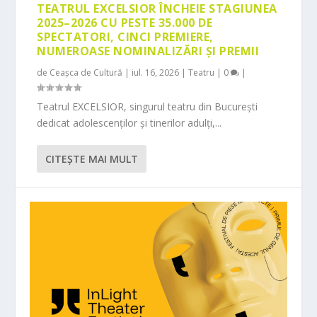
TEATRUL EXCELSIOR ÎNCHEIE STAGIUNEA
2025–2026 CU PESTE 35.000 DE
SPECTATORI, CINCI PREMIERE,
NUMEROASE NOMINALIZĂRI ȘI PREMII
de
Ceașca de Cultură
|
iul. 16, 2026
|
Teatru
|
0
|
Teatrul EXCELSIOR, singurul teatru din București
dedicat adolescenților și tinerilor adulți,...
CITEŞTE MAI MULT