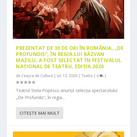
PREZENTAT DE 30 DE ORI ÎN ROMÂNIA, „DE
PROFUNDIS”, ÎN REGIA LUI RĂZVAN
MAZILU, A FOST SELECTAT ÎN FESTIVALUL
NAȚIONAL DE TEATRU, EDIȚIA 2026
de
Ceașca de Cultură
|
iul. 13, 2026
|
Teatru
|
0
|
Teatrul Stela Popescu anunță selecția spectacolului
„De Profundis”, în regia...
CITEŞTE MAI MULT