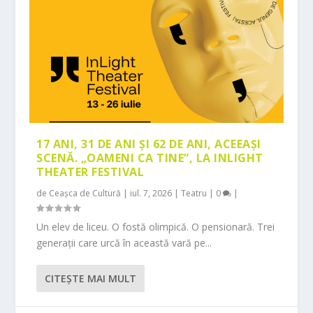
17 ANI, 31 DE ANI ȘI 62 DE ANI, ACEEAȘI
SCENĂ. „OAMENI CA TINE”, LA INLIGHT
THEATER FESTIVAL
de
Ceașca de Cultură
|
iul. 7, 2026
|
Teatru
|
0
|
Un elev de liceu. O fostă olimpică. O pensionară. Trei
generații care urcă în această vară pe...
CITEŞTE MAI MULT