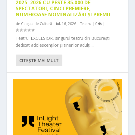
2025–2026 CU PESTE 35.000 DE
SPECTATORI, CINCI PREMIERE,
NUMEROASE NOMINALIZĂRI ȘI PREMII
de
Ceașca de Cultură
|
iul. 16, 2026
|
Teatru
|
0
|
Teatrul EXCELSIOR, singurul teatru din București
dedicat adolescenților și tinerilor adulți,...
CITEŞTE MAI MULT