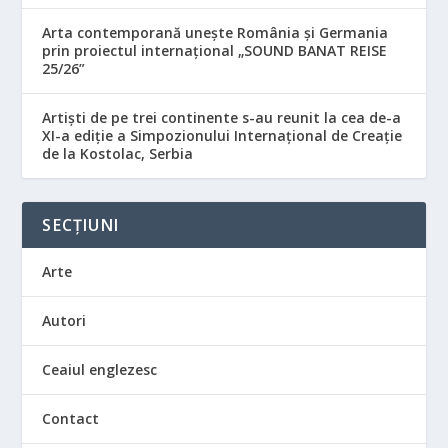
Arta contemporană unește România și Germania
prin proiectul internațional „SOUND BANAT REISE
25/26”
Artiști de pe trei continente s-au reunit la cea de-a
XI-a ediție a Simpozionului Internațional de Creație
de la Kostolac, Serbia
SECȚIUNI
Arte
Autori
Ceaiul englezesc
Contact