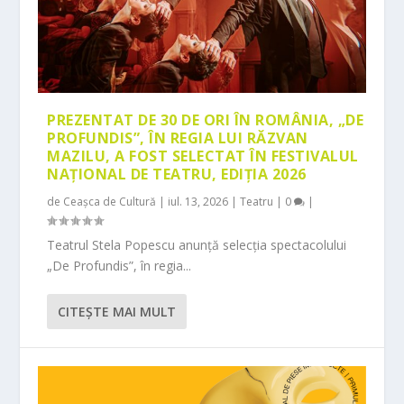
PREZENTAT DE 30 DE ORI ÎN ROMÂNIA, „DE
PROFUNDIS”, ÎN REGIA LUI RĂZVAN
MAZILU, A FOST SELECTAT ÎN FESTIVALUL
NAȚIONAL DE TEATRU, EDIȚIA 2026
de
Ceașca de Cultură
|
iul. 13, 2026
|
Teatru
|
0
|
Teatrul Stela Popescu anunță selecția spectacolului
„De Profundis”, în regia...
CITEŞTE MAI MULT