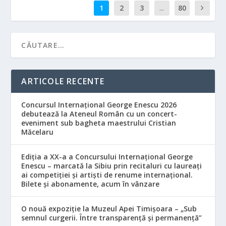
1
2
3
...
80
ARTICOLE RECENTE
Concursul Internațional George Enescu 2026
debutează la Ateneul Român cu un concert-
eveniment sub bagheta maestrului Cristian
Măcelaru
Ediția a XX-a a Concursului Internațional George
Enescu – marcată la Sibiu prin recitaluri cu laureați
ai competiției și artiști de renume internațional.
Bilete și abonamente, acum în vânzare
O nouă expoziție la Muzeul Apei Timișoara – „Sub
semnul curgerii. Între transparență și permanență”