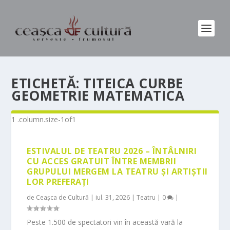
ETICHETĂ:
TITEICA CURBE
GEOMETRIE MATEMATICA
ESTIVALUL DE TEATRU 2026 – ÎNTÂLNIRI
CU ACCES GRATUIT ÎNTRE MEMBRII
GRUPULUI MERGEM LA TEATRU ȘI ARTIȘTII
LOR PREFERAȚI
de
Ceașca de Cultură
|
iul. 31, 2026
|
Teatru
|
0
|
Peste 1.500 de spectatori vin în această vară la