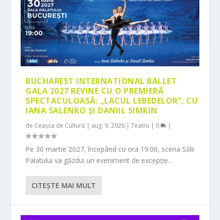
BUCHAREST INTERNATIONAL BALLET
GALA 2027 REVINE CU O PREMIERĂ
SPECTACULOASĂ: „LACUL LEBEDELOR”, CU
IANA SALENKO ȘI DANIIL SIMKIN
de
Ceașca de Cultură
|
aug. 9, 2026
|
Teatru
|
0
|
Pe 30 martie 2027, începând cu ora 19:00, scena Sălii
Palatului va găzdui un eveniment de excepție...
CITEŞTE MAI MULT