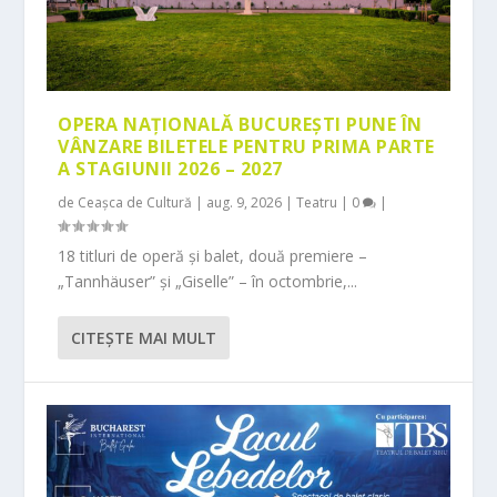
OPERA NAȚIONALĂ BUCUREȘTI PUNE ÎN
VÂNZARE BILETELE PENTRU PRIMA PARTE
A STAGIUNII 2026 – 2027
de
Ceașca de Cultură
|
aug. 9, 2026
|
Teatru
|
0
|
18 titluri de operă și balet, două premiere –
„Tannhäuser” și „Giselle” – în octombrie,...
CITEŞTE MAI MULT