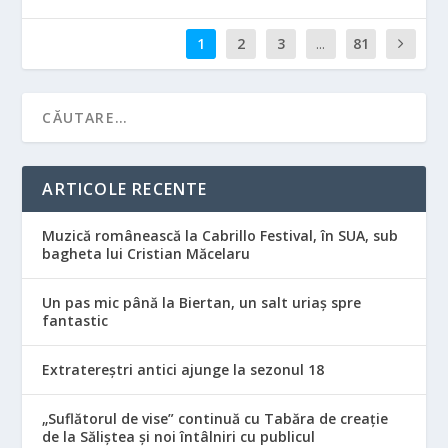
1
2
3
...
81
ARTICOLE RECENTE
Muzică românească la Cabrillo Festival, în SUA, sub
bagheta lui Cristian Măcelaru
Un pas mic până la Biertan, un salt uriaș spre
fantastic
Extratereștri antici ajunge la sezonul 18
„Suflătorul de vise” continuă cu Tabăra de creație
de la Săliștea și noi întâlniri cu publicul