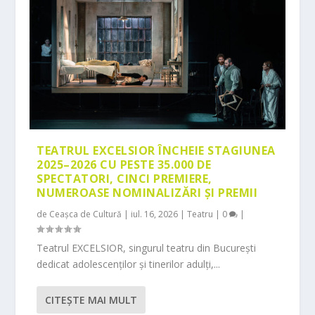
TEATRUL EXCELSIOR ÎNCHEIE STAGIUNEA
2025–2026 CU PESTE 35.000 DE
SPECTATORI, CINCI PREMIERE,
NUMEROASE NOMINALIZĂRI ȘI PREMII
de
Ceașca de Cultură
|
iul. 16, 2026
|
Teatru
|
0
|
Teatrul EXCELSIOR, singurul teatru din București
dedicat adolescenților și tinerilor adulți,...
CITEŞTE MAI MULT