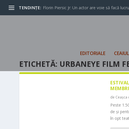
TENDINȚE:
Florin Piersic Jr: Un actor are voie să facă lucrur
EDITORIALE
CEAIU
ETICHETĂ:
URBANEYE FILM F
ESTIVA
MEMBRI
de
Ceașca 
Peste 1.50
de și pen
în opt teat