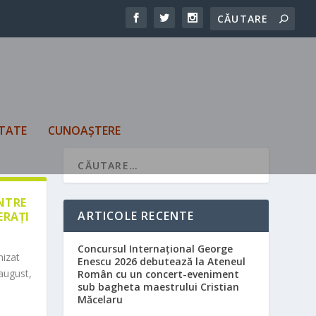
TATE
CUNOAȘTERE
ÎNTRE
ARTICOLE RECENTE
ERAȚI
Concursul Internațional George
nizat
Enescu 2026 debutează la Ateneul
august,
Român cu un concert-eveniment
sub bagheta maestrului Cristian
Măcelaru