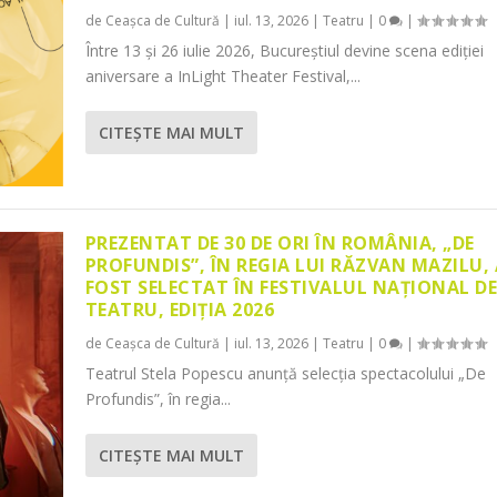
de
Ceașca de Cultură
|
iul. 13, 2026
|
Teatru
|
0
|
Între 13 și 26 iulie 2026, Bucureștiul devine scena ediției
aniversare a InLight Theater Festival,...
CITEŞTE MAI MULT
PREZENTAT DE 30 DE ORI ÎN ROMÂNIA, „DE
PROFUNDIS”, ÎN REGIA LUI RĂZVAN MAZILU,
FOST SELECTAT ÎN FESTIVALUL NAȚIONAL D
TEATRU, EDIȚIA 2026
de
Ceașca de Cultură
|
iul. 13, 2026
|
Teatru
|
0
|
Teatrul Stela Popescu anunță selecția spectacolului „De
Profundis”, în regia...
CITEŞTE MAI MULT