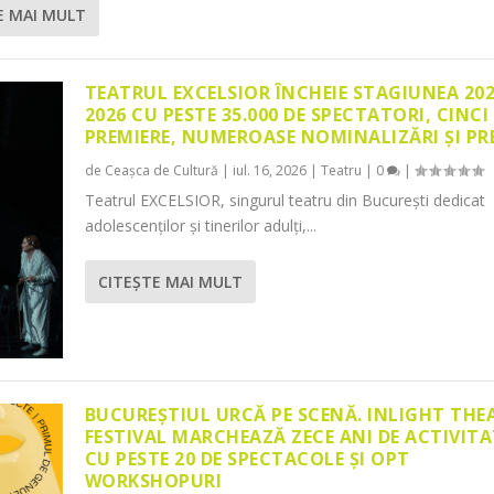
E MAI MULT
TEATRUL EXCELSIOR ÎNCHEIE STAGIUNEA 20
2026 CU PESTE 35.000 DE SPECTATORI, CINCI
PREMIERE, NUMEROASE NOMINALIZĂRI ȘI PR
de
Ceașca de Cultură
|
iul. 16, 2026
|
Teatru
|
0
|
Teatrul EXCELSIOR, singurul teatru din București dedicat
adolescenților și tinerilor adulți,...
CITEŞTE MAI MULT
BUCUREȘTIUL URCĂ PE SCENĂ. INLIGHT THE
FESTIVAL MARCHEAZĂ ZECE ANI DE ACTIVITA
CU PESTE 20 DE SPECTACOLE ȘI OPT
WORKSHOPURI