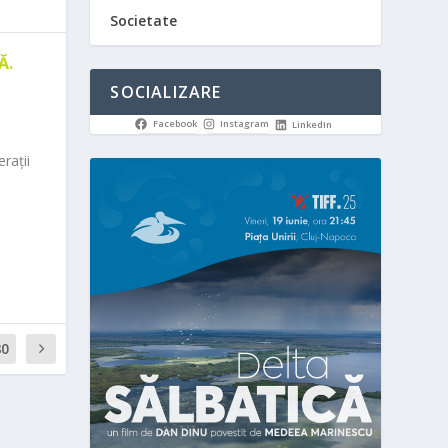
Societate
Ă.
SOCIALIZARE
Facebook
Instagram
LinkedIn
rații
80