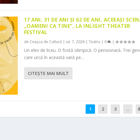
17 ANI, 31 DE ANI ȘI 62 DE ANI, ACEEAȘI SCEN
„OAMENI CA TINE”, LA INLIGHT THEATER
FESTIVAL
de
Ceașca de Cultură
|
iul. 7, 2026
|
Teatru
|
0
|
Un elev de liceu. O fostă olimpică. O pensionară. Trei gene
care urcă în această vară pe...
CITEŞTE MAI MULT
1
2
3
...