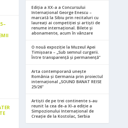
Ediția a XX-a a Concursului
Internațional George Enescu –
marcată la Sibiu prin recitaluri cu
laureați ai competiției și artiști de
25–
renume internațional. Bilete și
abonamente, acum în vânzare
EMII
O nouă expoziție la Muzeul Apei
Timișoara – „Sub semnul curgerii.
Între transparență și permanență”
Arta contemporană unește
România și Germania prin proiectul
internațional „SOUND BANAT REISE
25/26”
Artiști de pe trei continente s-au
reunit la cea de-a XI-a ediție a
ATER
Simpozionului Internațional de
TE
Creație de la Kostolac, Serbia