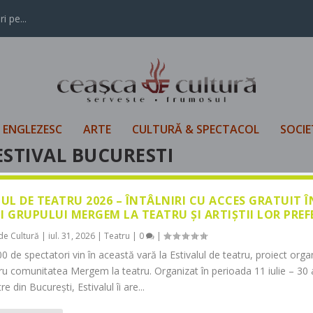
i pe...
L ENGLEZESC
ARTE
CULTURĂ & SPECTACOL
SOCIE
ESTIVAL BUCURESTI
LUL DE TEATRU 2026 – ÎNTÂLNIRI CU ACCES GRATUIT 
I GRUPULUI MERGEM LA TEATRU ȘI ARTIȘTII LOR PREF
de Cultură
|
iul. 31, 2026
|
Teatru
|
0
|
0 de spectatori vin în această vară la Estivalul de teatru, proiect orga
tru comunitatea Mergem la teatru. Organizat în perioada 11 iulie – 30 
re din București, Estivalul îi are...