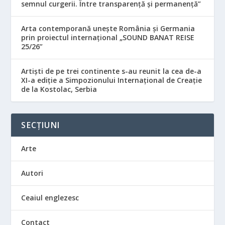
semnul curgerii. Între transparență și permanență”
Arta contemporană unește România și Germania
prin proiectul internațional „SOUND BANAT REISE
25/26”
Artiști de pe trei continente s-au reunit la cea de-a
XI-a ediție a Simpozionului Internațional de Creație
de la Kostolac, Serbia
SECȚIUNI
Arte
Autori
Ceaiul englezesc
Contact