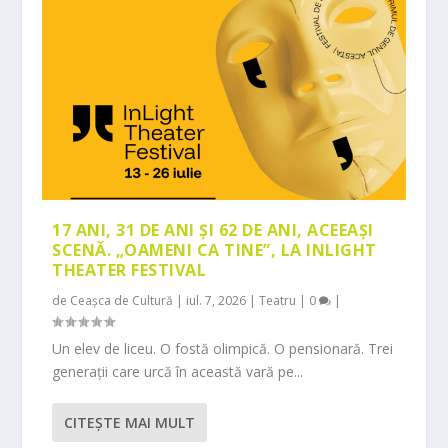
17 ANI, 31 DE ANI ȘI 62 DE ANI, ACEEAȘI
SCENĂ. „OAMENI CA TINE”, LA INLIGHT
THEATER FESTIVAL
de
Ceașca de Cultură
|
iul. 7, 2026
|
Teatru
|
0
|
Un elev de liceu. O fostă olimpică. O pensionară. Trei
generații care urcă în această vară pe...
CITEŞTE MAI MULT