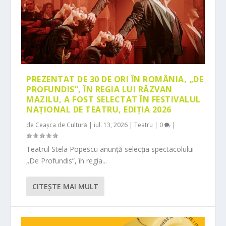
PREZENTAT DE 30 DE ORI ÎN ROMÂNIA, „DE
PROFUNDIS”, ÎN REGIA LUI RĂZVAN
MAZILU, A FOST SELECTAT ÎN FESTIVALUL
NAȚIONAL DE TEATRU, EDIȚIA 2026
de
Ceașca de Cultură
|
iul. 13, 2026
|
Teatru
|
0
|
Teatrul Stela Popescu anunță selecția spectacolului
„De Profundis”, în regia...
CITEŞTE MAI MULT