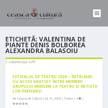
ETICHETĂ:
VALENTINA DE
PIANTE DENIS BOLBOREA
ALEXANDRA BALASOIU
ESTIVALUL DE TEATRU 2026 – ÎNTÂLNIRI
CU ACCES GRATUIT ÎNTRE MEMBRII
GRUPULUI MERGEM LA TEATRU ȘI ARTIȘTII
LOR PREFERAȚI
de
Ceașca de Cultură
|
iul. 31, 2026
|
Teatru
|
0
|