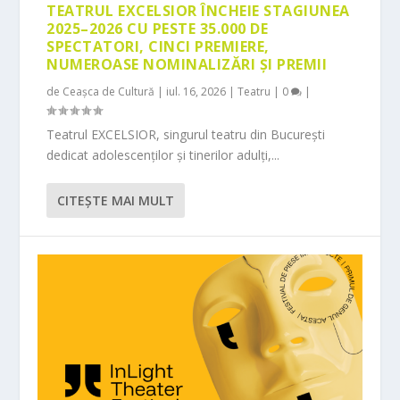
TEATRUL EXCELSIOR ÎNCHEIE STAGIUNEA
2025–2026 CU PESTE 35.000 DE
SPECTATORI, CINCI PREMIERE,
NUMEROASE NOMINALIZĂRI ȘI PREMII
de
Ceașca de Cultură
|
iul. 16, 2026
|
Teatru
|
0
|
Teatrul EXCELSIOR, singurul teatru din București
dedicat adolescenților și tinerilor adulți,...
CITEŞTE MAI MULT