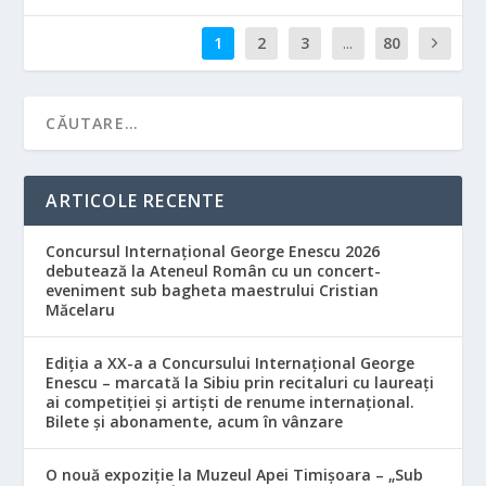
1
2
3
...
80
ARTICOLE RECENTE
Concursul Internațional George Enescu 2026
debutează la Ateneul Român cu un concert-
eveniment sub bagheta maestrului Cristian
Măcelaru
Ediția a XX-a a Concursului Internațional George
Enescu – marcată la Sibiu prin recitaluri cu laureați
ai competiției și artiști de renume internațional.
Bilete și abonamente, acum în vânzare
O nouă expoziție la Muzeul Apei Timișoara – „Sub