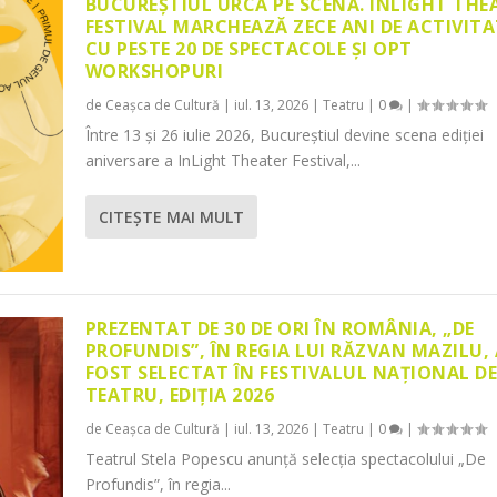
BUCUREȘTIUL URCĂ PE SCENĂ. INLIGHT THE
FESTIVAL MARCHEAZĂ ZECE ANI DE ACTIVITA
CU PESTE 20 DE SPECTACOLE ȘI OPT
WORKSHOPURI
de
Ceașca de Cultură
|
iul. 13, 2026
|
Teatru
|
0
|
Între 13 și 26 iulie 2026, Bucureștiul devine scena ediției
aniversare a InLight Theater Festival,...
CITEŞTE MAI MULT
PREZENTAT DE 30 DE ORI ÎN ROMÂNIA, „DE
PROFUNDIS”, ÎN REGIA LUI RĂZVAN MAZILU,
FOST SELECTAT ÎN FESTIVALUL NAȚIONAL D
TEATRU, EDIȚIA 2026
de
Ceașca de Cultură
|
iul. 13, 2026
|
Teatru
|
0
|
Teatrul Stela Popescu anunță selecția spectacolului „De
Profundis”, în regia...