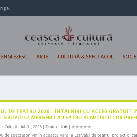
i pe...
L ENGLEZESC
ARTE
CULTURĂ & SPECTACOL
SOCIE
LUL DE TEATRU 2026 – ÎNTÂLNIRI CU ACCES GRATUIT 
I GRUPULUI MERGEM LA TEATRU ȘI ARTIȘTII LOR PREF
de Cultură
|
iul. 31, 2026
|
Teatru
|
0
|
0 de spectatori vin în această vară la Estivalul de teatru, proiect orga