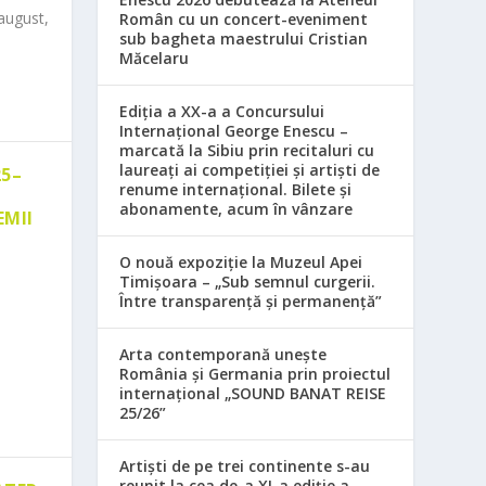
august,
Român cu un concert-eveniment
sub bagheta maestrului Cristian
Măcelaru
Ediția a XX-a a Concursului
Internațional George Enescu –
marcată la Sibiu prin recitaluri cu
laureați ai competiției și artiști de
25–
renume internațional. Bilete și
abonamente, acum în vânzare
EMII
O nouă expoziție la Muzeul Apei
Timișoara – „Sub semnul curgerii.
Între transparență și permanență”
Arta contemporană unește
România și Germania prin proiectul
internațional „SOUND BANAT REISE
25/26”
Artiști de pe trei continente s-au
reunit la cea de-a XI-a ediție a