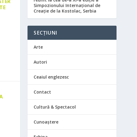
ATER
Simpozionului Internațional de
TE
Creație de la Kostolac, Serbia
SECȚIUNI
Arte
Autori
Ceaiul englezesc
Contact
 A
E
Cultură & Spectacol
Cunoaștere
Echipa