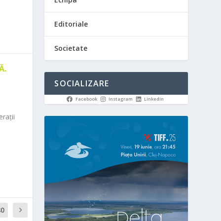
Editoriale
Societate
Ă.
SOCIALIZARE
Facebook
Instagram
LinkedIn
rații
80