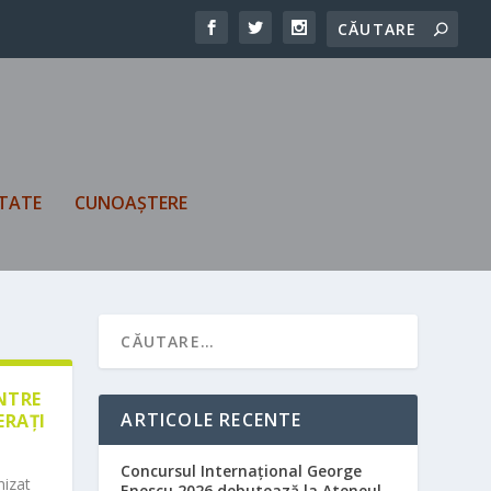
TATE
CUNOAȘTERE
ÎNTRE
ARTICOLE RECENTE
ERAȚI
Concursul Internațional George
nizat
Enescu 2026 debutează la Ateneul