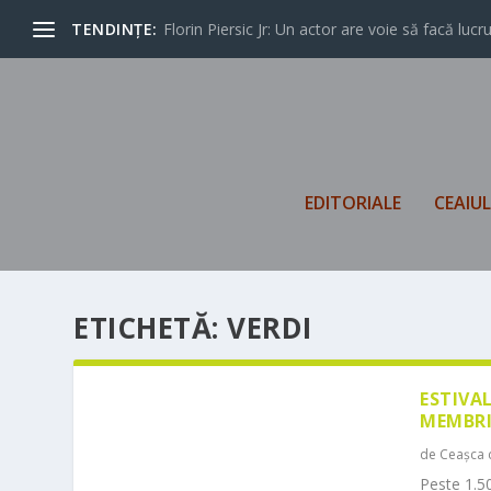
TENDINȚE:
Florin Piersic Jr: Un actor are voie să facă lucrur
EDITORIALE
CEAIU
ETICHETĂ:
VERDI
ESTIVA
MEMBRI
de
Ceașca 
Peste 1.50