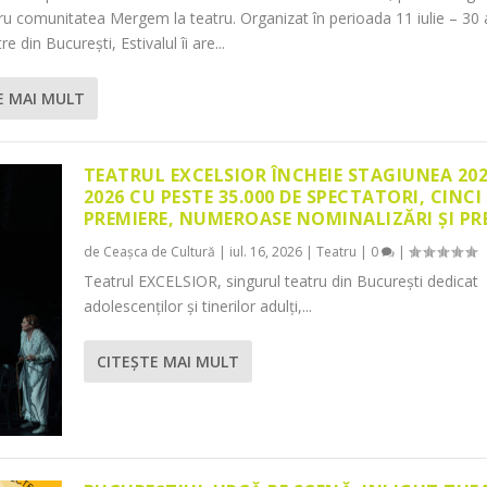
tru comunitatea Mergem la teatru. Organizat în perioada 11 iulie – 30 
re din București, Estivalul îi are...
E MAI MULT
TEATRUL EXCELSIOR ÎNCHEIE STAGIUNEA 20
2026 CU PESTE 35.000 DE SPECTATORI, CINCI
PREMIERE, NUMEROASE NOMINALIZĂRI ȘI PR
de
Ceașca de Cultură
|
iul. 16, 2026
|
Teatru
|
0
|
Teatrul EXCELSIOR, singurul teatru din București dedicat
adolescenților și tinerilor adulți,...
CITEŞTE MAI MULT