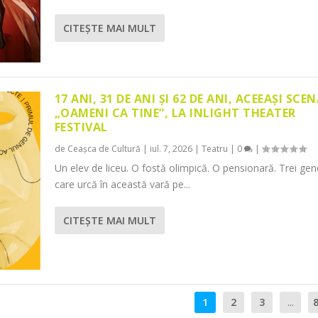
CITEŞTE MAI MULT
17 ANI, 31 DE ANI ȘI 62 DE ANI, ACEEAȘI SCEN
„OAMENI CA TINE”, LA INLIGHT THEATER
FESTIVAL
de
Ceașca de Cultură
|
iul. 7, 2026
|
Teatru
|
0
|
Un elev de liceu. O fostă olimpică. O pensionară. Trei gene
care urcă în această vară pe...
CITEŞTE MAI MULT
1
2
3
...