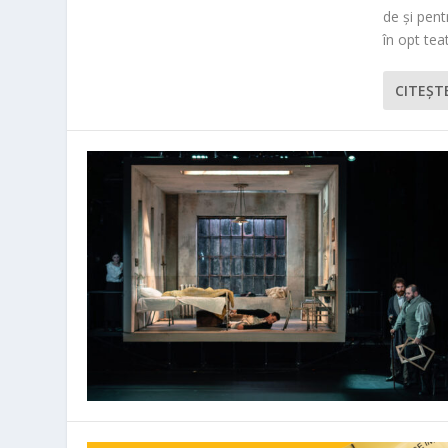
de și pen
în opt teat
CITEŞT