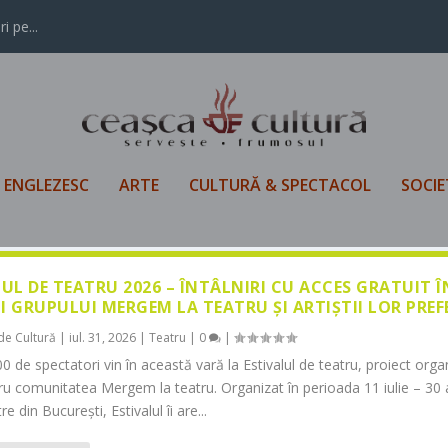
i pe...
L ENGLEZESC
ARTE
CULTURĂ & SPECTACOL
SOCIE
LUL DE TEATRU 2026 – ÎNTÂLNIRI CU ACCES GRATUIT 
I GRUPULUI MERGEM LA TEATRU ȘI ARTIȘTII LOR PREF
de Cultură
|
iul. 31, 2026
|
Teatru
|
0
|
0 de spectatori vin în această vară la Estivalul de teatru, proiect orga
tru comunitatea Mergem la teatru. Organizat în perioada 11 iulie – 30 
re din București, Estivalul îi are...