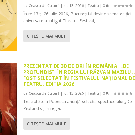
de
Ceașca de Cultură
|
iul. 13, 2026
|
Teatru
|
0
|
Între 13 și 26 iulie 2026, Bucureștiul devine scena ediției
aniversare a InLight Theater Festival,...
CITEŞTE MAI MULT
PREZENTAT DE 30 DE ORI ÎN ROMÂNIA, „DE
PROFUNDIS”, ÎN REGIA LUI RĂZVAN MAZILU,
FOST SELECTAT ÎN FESTIVALUL NAȚIONAL D
TEATRU, EDIȚIA 2026
de
Ceașca de Cultură
|
iul. 13, 2026
|
Teatru
|
0
|
Teatrul Stela Popescu anunță selecția spectacolului „De
Profundis”, în regia...
CITEŞTE MAI MULT