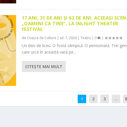
17 ANI, 31 DE ANI ȘI 62 DE ANI, ACEEAȘI SCEN
„OAMENI CA TINE”, LA INLIGHT THEATER
FESTIVAL
de
Ceașca de Cultură
|
iul. 7, 2026
|
Teatru
|
0
|
Un elev de liceu. O fostă olimpică. O pensionară. Trei gene
care urcă în această vară pe...
CITEŞTE MAI MULT
1
2
3
...