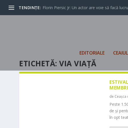
TENDINȚE:
Florin Piersic Jr: Un actor are voie să facă lucrur
EDITORIALE
CEAIU
ETICHETĂ:
VIA VIAȚĂ
ESTIVA
MEMBRI
de
Ceașca 
Peste 1.50
de și pen
în opt teat