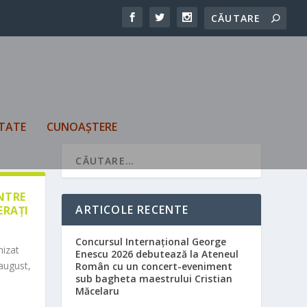
TATE
CUNOAȘTERE
ÎNTRE
ARTICOLE RECENTE
ERAȚI
Concursul Internațional George
nizat
Enescu 2026 debutează la Ateneul
august,
Român cu un concert-eveniment
sub bagheta maestrului Cristian
Măcelaru