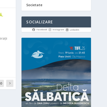
Societate
Ă.
SOCIALIZARE
Facebook
Instagram
LinkedIn
rații
80