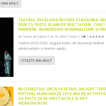
E MAI MULT
TEATRUL EXCELSIOR ÎNCHEIE STAGIUNEA 20
2026 CU PESTE 35.000 DE SPECTATORI, CINCI
PREMIERE, NUMEROASE NOMINALIZĂRI ȘI PR
de
Ceașca de Cultură
|
iul. 16, 2026
|
Teatru
|
0
|
Teatrul EXCELSIOR, singurul teatru din București dedicat
adolescenților și tinerilor adulți,...
CITEŞTE MAI MULT
BUCUREȘTIUL URCĂ PE SCENĂ. INLIGHT THE
FESTIVAL MARCHEAZĂ ZECE ANI DE ACTIVITA
CU PESTE 20 DE SPECTACOLE ȘI OPT
WORKSHOPURI