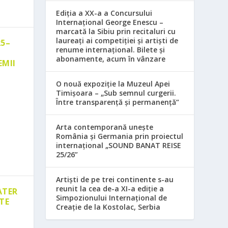
Ediția a XX-a a Concursului
Internațional George Enescu –
marcată la Sibiu prin recitaluri cu
laureați ai competiției și artiști de
25–
renume internațional. Bilete și
abonamente, acum în vânzare
EMII
O nouă expoziție la Muzeul Apei
Timișoara – „Sub semnul curgerii.
Între transparență și permanență”
Arta contemporană unește
România și Germania prin proiectul
internațional „SOUND BANAT REISE
25/26”
Artiști de pe trei continente s-au
reunit la cea de-a XI-a ediție a
ATER
Simpozionului Internațional de
TE
Creație de la Kostolac, Serbia