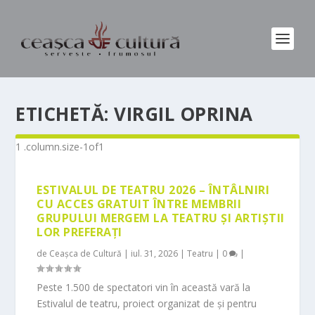
ETICHETĂ:
VIRGIL OPRINA
ESTIVALUL DE TEATRU 2026 – ÎNTÂLNIRI
CU ACCES GRATUIT ÎNTRE MEMBRII
GRUPULUI MERGEM LA TEATRU ȘI ARTIȘTII
LOR PREFERAȚI
de
Ceașca de Cultură
|
iul. 31, 2026
|
Teatru
|
0
|
Peste 1.500 de spectatori vin în această vară la
Estivalul de teatru, proiect organizat de și pentru