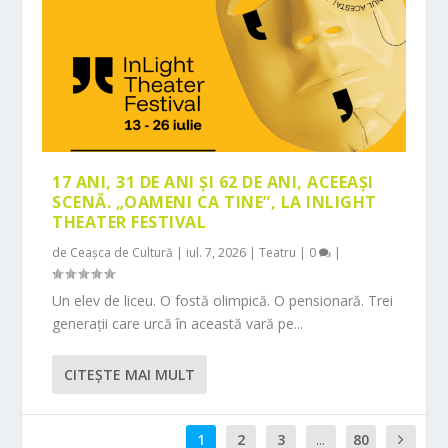
17 ANI, 31 DE ANI ȘI 62 DE ANI, ACEEAȘI
SCENĂ. „OAMENI CA TINE”, LA INLIGHT
THEATER FESTIVAL
de
Ceașca de Cultură
|
iul. 7, 2026
|
Teatru
|
0
|
Un elev de liceu. O fostă olimpică. O pensionară. Trei
generații care urcă în această vară pe...
CITEŞTE MAI MULT
1
2
3
...
80