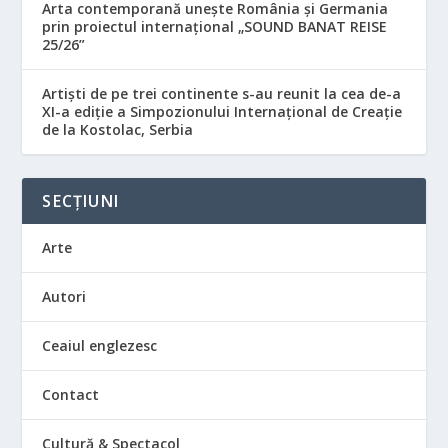
Arta contemporană unește România și Germania
prin proiectul internațional „SOUND BANAT REISE
25/26”
Artiști de pe trei continente s-au reunit la cea de-a
XI-a ediție a Simpozionului Internațional de Creație
de la Kostolac, Serbia
SECȚIUNI
Arte
Autori
Ceaiul englezesc
Contact
Cultură & Spectacol