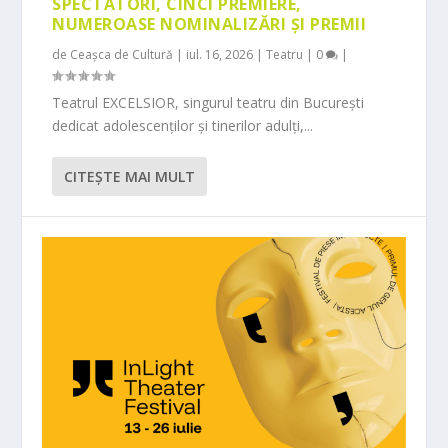
SPECTATORI, CINCI PREMIERE,
NUMEROASE NOMINALIZĂRI ȘI PREMII
de
Ceașca de Cultură
|
iul. 16, 2026
|
Teatru
|
0
|
Teatrul EXCELSIOR, singurul teatru din București
dedicat adolescenților și tinerilor adulți,...
CITEŞTE MAI MULT