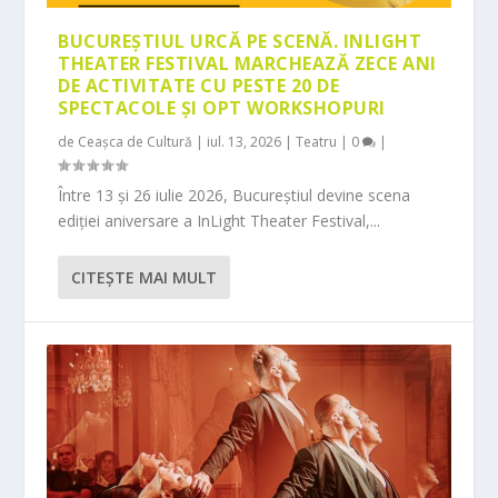
BUCUREȘTIUL URCĂ PE SCENĂ. INLIGHT
THEATER FESTIVAL MARCHEAZĂ ZECE ANI
DE ACTIVITATE CU PESTE 20 DE
SPECTACOLE ȘI OPT WORKSHOPURI
de
Ceașca de Cultură
|
iul. 13, 2026
|
Teatru
|
0
|
Între 13 și 26 iulie 2026, Bucureștiul devine scena
ediției aniversare a InLight Theater Festival,...
CITEŞTE MAI MULT