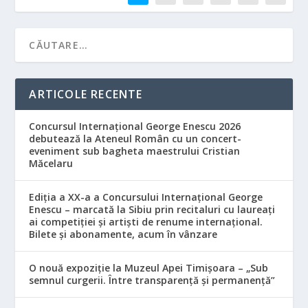
ARTICOLE RECENTE
Concursul Internațional George Enescu 2026
debutează la Ateneul Român cu un concert-
eveniment sub bagheta maestrului Cristian
Măcelaru
Ediția a XX-a a Concursului Internațional George
Enescu – marcată la Sibiu prin recitaluri cu laureați
ai competiției și artiști de renume internațional.
Bilete și abonamente, acum în vânzare
O nouă expoziție la Muzeul Apei Timișoara – „Sub
semnul curgerii. Între transparență și permanență”