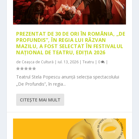
PREZENTAT DE 30 DE ORI ÎN ROMÂNIA, „DE
PROFUNDIS”, ÎN REGIA LUI RĂZVAN
MAZILU, A FOST SELECTAT ÎN FESTIVALUL
NAȚIONAL DE TEATRU, EDIȚIA 2026
de
Ceașca de Cultură
|
iul. 13, 2026
|
Teatru
|
0
|
Teatrul Stela Popescu anunță selecția spectacolului
„De Profundis”, în regia...
CITEŞTE MAI MULT