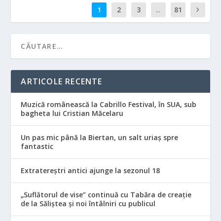
1
2
3
...
81
ARTICOLE RECENTE
Muzică românească la Cabrillo Festival, în SUA, sub
bagheta lui Cristian Măcelaru
Un pas mic până la Biertan, un salt uriaș spre
fantastic
Extratereștri antici ajunge la sezonul 18
„Suflătorul de vise” continuă cu Tabăra de creație
de la Săliștea și noi întâlniri cu publicul