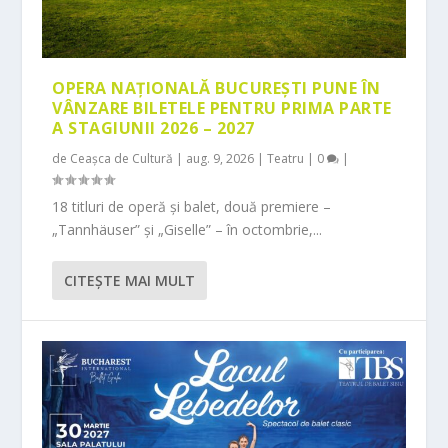
OPERA NAȚIONALĂ BUCUREȘTI PUNE ÎN
VÂNZARE BILETELE PENTRU PRIMA PARTE
A STAGIUNII 2026 – 2027
de
Ceașca de Cultură
|
aug. 9, 2026
|
Teatru
|
0
|
18 titluri de operă și balet, două premiere –
„Tannhäuser” și „Giselle” – în octombrie,...
CITEŞTE MAI MULT