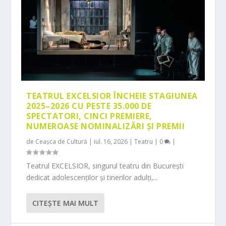
TEATRUL EXCELSIOR ÎNCHEIE STAGIUNEA
2025–2026 CU PESTE 35.000 DE
SPECTATORI, CINCI PREMIERE,
NUMEROASE NOMINALIZĂRI ȘI PREMII
de
Ceașca de Cultură
|
iul. 16, 2026
|
Teatru
|
0
|
Teatrul EXCELSIOR, singurul teatru din București
dedicat adolescenților și tinerilor adulți,...
CITEŞTE MAI MULT