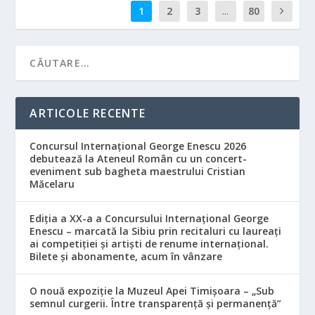
1
2
3
...
80
ARTICOLE RECENTE
Concursul Internațional George Enescu 2026
debutează la Ateneul Român cu un concert-
eveniment sub bagheta maestrului Cristian
Măcelaru
Ediția a XX-a a Concursului Internațional George
Enescu – marcată la Sibiu prin recitaluri cu laureați
ai competiției și artiști de renume internațional.
Bilete și abonamente, acum în vânzare
O nouă expoziție la Muzeul Apei Timișoara – „Sub
semnul curgerii. Între transparență și permanență”