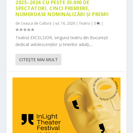
2025–2026 CU PESTE 35.000 DE
SPECTATORI, CINCI PREMIERE,
NUMEROASE NOMINALIZĂRI ȘI PREMII
de
Ceașca de Cultură
|
iul. 16, 2026
|
Teatru
|
0
|
Teatrul EXCELSIOR, singurul teatru din București
dedicat adolescenților și tinerilor adulți,...
CITEŞTE MAI MULT