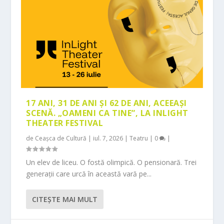
17 ANI, 31 DE ANI ȘI 62 DE ANI, ACEEAȘI
SCENĂ. „OAMENI CA TINE”, LA INLIGHT
THEATER FESTIVAL
de
Ceașca de Cultură
|
iul. 7, 2026
|
Teatru
|
0
|
Un elev de liceu. O fostă olimpică. O pensionară. Trei
generații care urcă în această vară pe...
CITEŞTE MAI MULT