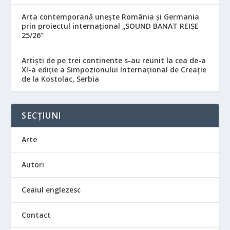
Arta contemporană unește România și Germania
prin proiectul internațional „SOUND BANAT REISE
25/26”
Artiști de pe trei continente s-au reunit la cea de-a
XI-a ediție a Simpozionului Internațional de Creație
de la Kostolac, Serbia
SECȚIUNI
Arte
Autori
Ceaiul englezesc
Contact