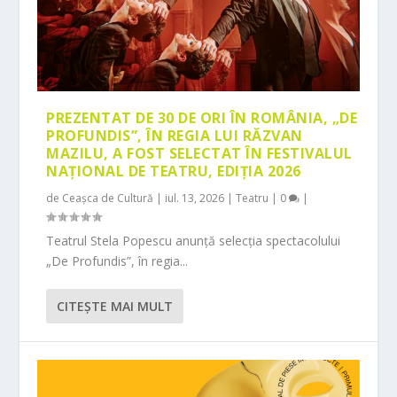
PREZENTAT DE 30 DE ORI ÎN ROMÂNIA, „DE
PROFUNDIS”, ÎN REGIA LUI RĂZVAN
MAZILU, A FOST SELECTAT ÎN FESTIVALUL
NAȚIONAL DE TEATRU, EDIȚIA 2026
de
Ceașca de Cultură
|
iul. 13, 2026
|
Teatru
|
0
|
Teatrul Stela Popescu anunță selecția spectacolului
„De Profundis”, în regia...
CITEŞTE MAI MULT