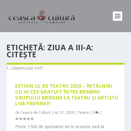
ETICHETĂ:
ZIUA A III-A:
CITEŞTE
ESTIVALUL DE TEATRU 2026 – ÎNTÂLNIRI
CU ACCES GRATUIT ÎNTRE MEMBRII
GRUPULUI MERGEM LA TEATRU ȘI ARTIȘTII
LOR PREFERAȚI
de
Ceașca de Cultură
|
iul. 31, 2026
|
Teatru
|
0
|
Peste 1.500 de spectatori vin în această vară la